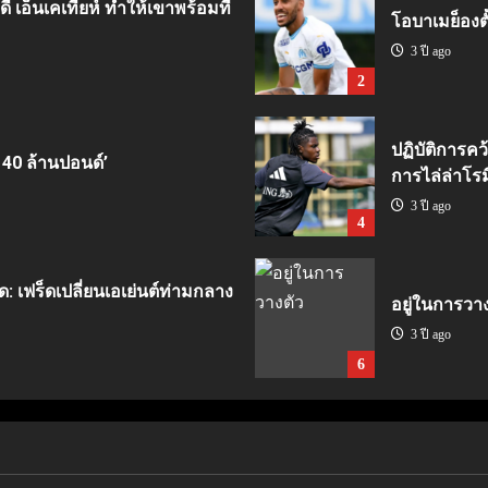
ี เอ็นเคเทียห์ ทำให้เขาพร้อมที่
โอบาเมย็องตั้
3 ปี ago
2
ปฏิบัติการคว
 40 ล้านปอนด์’
การไล่ล่าโรม
3 ปี ago
4
ด: เฟร็ดเปลี่ยนเอเย่นต์ท่ามกลาง
อยู่ในการวา
3 ปี ago
6