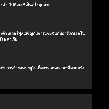
งเป้า ไปที่เชลซีเป็นครั้งสุดท้าย
้าตัว ลิเวอร์พูลเผชิญกับการแข่งขันกับอาร์เซนอลใน
ิโอ ลาเวีย
งตัว การย้ายแมนฯยูไนเต็ดการเสนอราคาที่คาดหวัง