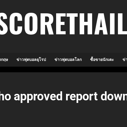
SCORETHAI
งกฤษ
ข่าวฟุตบอลยุโรป
ข่าวฟุตบอลโลก
ซื้อขายนักเตะ
ข่
who approved report down