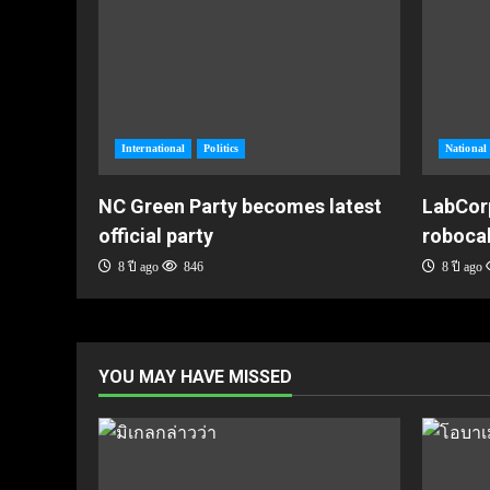
International
Politics
National
NC Green Party becomes latest
LabCorp
official party
robocal
8 ปี ago
846
8 ปี ago
YOU MAY HAVE MISSED