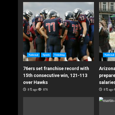
National
Sports
Trending
National
76ers set franchise record with
Arizona
15th consecutive win, 121-113
prepare
over Hawks
salarie
8 ปี ago
876
8 ปี ago