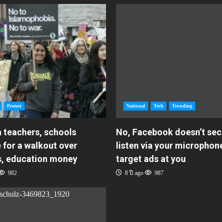
Protest
National
Tech
Trending
 teachers, schools
No, Facebook doesn’t sec
 for a walkout over
listen via your microphon
s, education money
target ads at you
982
8 ปี ago
987