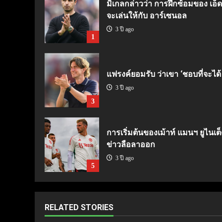
มิเกลกล่าวว่า การฝึกซ้อมของ เอ็ดด
จะเล่นให้กับ อาร์เซนอล
3 ปี ago
1
แฟรงค์ยอมรับ ว่าเขา ‘ชอบที่จะได้
3 ปี ago
3
การเริ่มต้นของเม้าท์ แมนฯ ยูไนเต็
ข่าวลือลาออก
3 ปี ago
5
RELATED STORIES