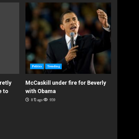
Politics
Trending
retly
McCaskill under fire for Beverly
e to
with Obama
8 ปี ago
959