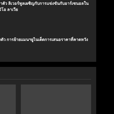
้าตัว ลิเวอร์พูลเผชิญกับการแข่งขันกับอาร์เซนอลใน
ิโอ ลาเวีย
งตัว การย้ายแมนฯยูไนเต็ดการเสนอราคาที่คาดหวัง