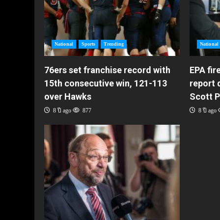
National
Sports
Trending
National
76ers set franchise record with
EPA fir
15th consecutive win, 121-113
report 
over Hawks
Scott P
8 ปี ago
877
8 ปี ago