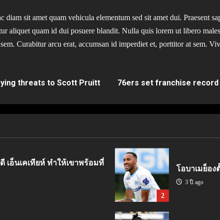
ac diam sit amet quam vehicula elementum sed sit amet dui. Praesent sap
tur aliquet quam id dui posuere blandit. Nulla quis lorem ut libero male
 sem. Curabitur arcu erat, accumsan id imperdiet et, porttitor at sem. Viva
ing threats to Scott Pruitt
76ers set franchise record
ี เอ็นเคเทียห์ ทำให้เขาพร้อมที่
โอบาเมย็องตั้
3 ปี ago
2