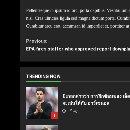
Pellentesque in ipsum id orci porta dapibus. Vestibulum 
nisi. Cras ultricies ligula sed magna dictum porta. Curabi
Curabitur arcu erat, accumsan id imperdiet et, porttitor at
Continue
Previous:
EPA fires staffer who approved report downplay
Reading
TRENDING NOW
มิเกลกล่าวว่า การฝึกซ้อมของ เอ็ดด
จะเล่นให้กับ อาร์เซนอล
3 ปี ago
1