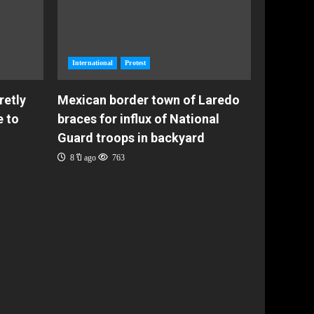
International
Protest
retly
Mexican border town of Laredo
e to
braces for influx of National
Guard troops in backyard
8 ปี ago
763