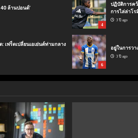
ปฏิบัติการคว
 40 ล้านปอนด์’
การไล่ล่าโรม
3 ปี ago
4
ด: เฟร็ดเปลี่ยนเอเย่นต์ท่ามกลาง
อยู่ในการวา
3 ปี ago
6