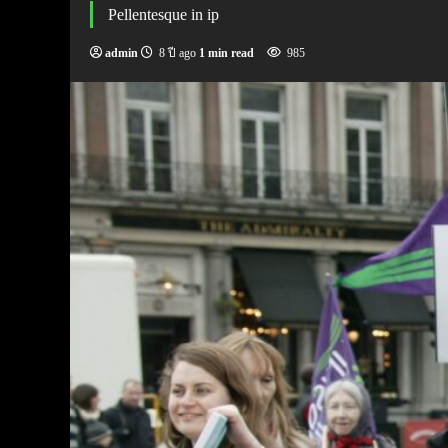
Pellentesque in ip
admin
8 ปี ago
1 min read
985