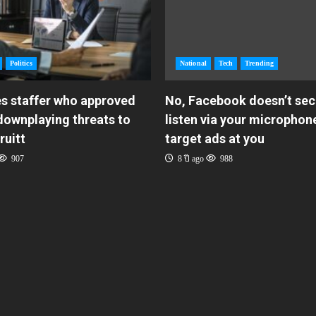
Politics
National
Tech
Trending
es staffer who approved
No, Facebook doesn’t sec
downplaying threats to
listen via your microphon
ruitt
target ads at you
907
8 ปี ago
988