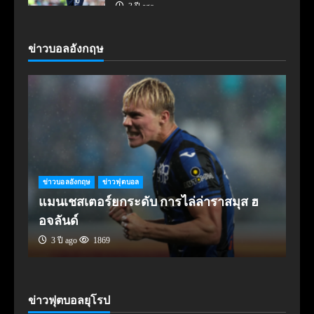
3 ปี ago
ข่าวบอลอังกฤษ
ข่าวบอลอังกฤษ
ข่าวฟุตบอล
แมนเชสเตอร์ยกระดับ การไล่ล่าราสมุส ฮ
อจลันด์
3 ปี ago
1869
ข่าวฟุตบอลยุโรป