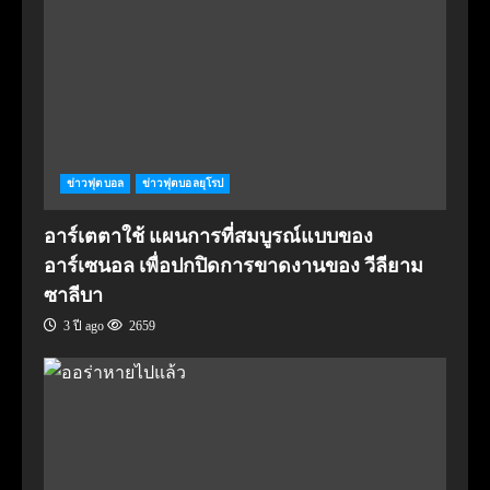
ข่าวฟุตบอล
ข่าวฟุตบอลยุโรป
อาร์เตตาใช้ แผนการที่สมบูรณ์แบบของ
อาร์เซนอล เพื่อปกปิดการขาดงานของ วีลียาม
ซาลีบา
3 ปี ago
2659