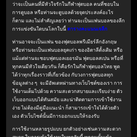
ว่าจะเป็นคนที่มีหัวใจรักในกีฬาฟุตบอล คนที่ชอบใน
การดูบอล หรือท่านจะดูบอลด้วยจุดประสงค์อะไร
ก็ตาม และไม่สำคัญเลยว่า ท่านจะเป็นแฟนบอลของลีก
การแข่งขันใดบนโลกใบนี้
ตารางคะแนนเจลีก
ท่านอาจจะเป็นแฟน ของฟุตบอลพรีเมียร์ลีกอังกฤษ
หรือท่านจะเป็นแฟนบอลยุคเก่า ของอิตาลีดั้งเดิม หรือ
แม้แต่ท่านจะชอบฟุตบอลเยอรมัน ฟุตบอลสเปน หรือที่
ทุกคนมีหัวใจเดียวกัน ก็คือรักในกีฬาฟุตบอลไทย พูด
ได้ว่าทุกเรื่องราวที่เกี่ยวข้อง กับวงการฟุตบอลทุก
ข้อมูลต่าง ๆ จะมีอัพเดทผ่านทางเว็บไซต์ของเรา การ
ใช้งานเต็มไปด้วย ความสะดวกสบายและเรียบง่าย ตัว
เว็บออกแบบได้ทันสมัย และน่าติดตามการเข้าใช้งาน
ง่าย ไม่ต้องมีคู่มือแนะนำ ก็สามารถเข้าใจได้ด้วยตัว
เอง ตัวเว็บไซต์นั้นมีการออกแบบให้รองรับ
การใช้งานหลายรูปแบบ ยกตัวอย่างเช่นความสะดวก