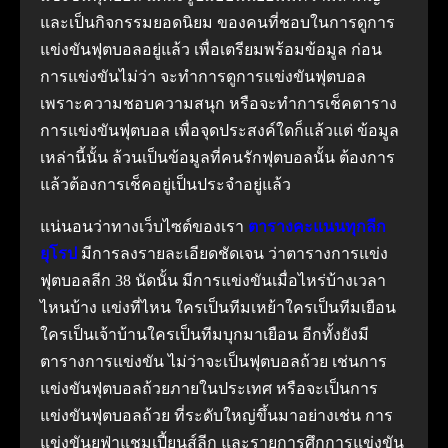
และเป็นกิจกรรมยอดนิยม ของคนที่ชอบในการดูการ
แข่งขันฟุตบอลอยู่แล้ว เพื่อเตรียมพร้อมข้อมูล ก่อน
การแข่งขันไม่ว่า จะทำการดูการแข่งขันฟุตบอล
เพราะความชอบความสนุก หรือจะทำการเช็คตาราง
การแข่งขันฟุตบอล เพื่อจุดประสงค์ใดก็แล้วแต่ ข้อมูล
เหล่านี้นั้น ล้วนเป็นข้อมูลที่คนรักฟุตบอลนั้น ต้องการ
แล้วต้องการเช็คอยู่เป็นประจำอยู่แล้ว
แน่นอนว่าทางเว็บไซต์ของเรา
ตารางคะแนนทุกลีก
ยุโรป
มีการลงรายละเอียดชัดเจน ว่าตารางการแข่ง
ฟุตบอลลีก 38 นัดนั้น มีการแข่งขันเมื่อไหร่บ้างเวลา
ไหนบ้าง แข่งที่ไหน ใครเป็นทีมเหย้าใครเป็นทีมเยือน
ใครเป็นเจ้าบ้านใครเป็นทีมบุกมาเยือน อีกทั้งยังมี
ตารางการแข่งขัน ไม่ว่าจะเป็นฟุตบอลถ้วย เช่นการ
แข่งขันฟุตบอลถ้วยภายในประเทศ หรือจะเป็นการ
แข่งขันฟุตบอลถ้วย ที่ระดับใหญ่ขึ้นมาอย่างเช่น การ
แข่งขันยูฟ่าแชมเปี้ยนส์ลีก และรายการศึกการแข่งขัน