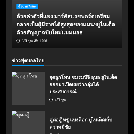
ซื้อขายนักเตะ
ด้วยค่าตัวที่แพง มาร์คัสแรชฟอร์ดเตรียม
กลายเป็นผู้มีรายได้สูงสุดของแมนฯยูไนเต็ด
ด้วยสัญญาฉบับใหม่แมมมอธ
3 ปี ago
1706
ข่าวฟุตบอลไทย
จุดลูกโทษ ชมรมบีจี อุบล ยูไนเต็ด
ออกมาเปิดเผยว่ากลุ่มได้
ประสบการณ์
4 ปี ago
คู่ต่อสู้ ทรู แบงค็อก ยูไนเต็ดเก็บ
ความมีชัย