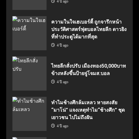
4 ปี ago
ความในใจเฮเบอร์ตี้ ถูกจารึกหน้า
ประวัติศาสตร์ฟุตบอลไทยลีก ดาวยิง
ที่ทำประตูได้มากที่สุด
4 ปี ago
ไทยลีกสั่งปรับ เมืองทอง50,000บาท
ข้างหลังขึ้นป้ายจู่โจมส.บอล
4 ปี ago
ทำไมช้างศึกล้มเหลว หายสงสัย
“มาโน่” แจงเหตุทำไม“ช้างศึก” ชุด
เยาวชน ไปไม่ถึงฝัน
4 ปี ago