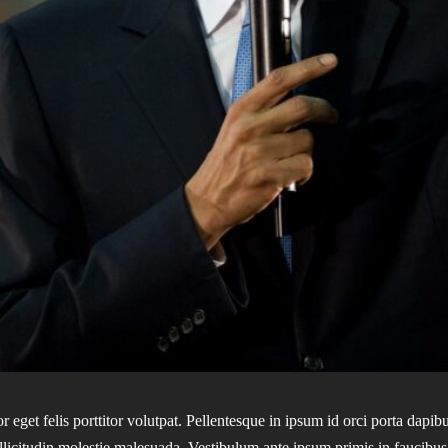
r eget felis porttitor volutpat. Pellentesque in ipsum id orci porta dapi
llicitudin molestie malesuada. Vestibulum ante ipsum primis in faucibus 