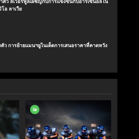
้าตัว ลิเวอร์พูลเผชิญกับการแข่งขันกับอาร์เซนอลใน
ิโอ ลาเวีย
งตัว การย้ายแมนฯยูไนเต็ดการเสนอราคาที่คาดหวัง