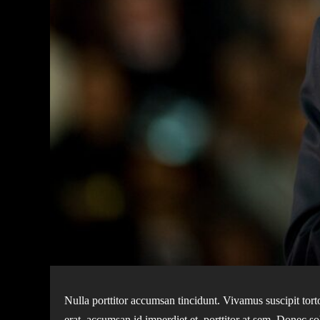
Nulla porttitor accumsan tincidunt. Vivamus suscipit torto
erat, accumsan id imperdiet et, porttitor at sem. Donec so