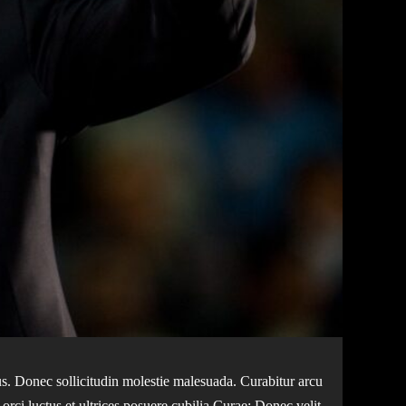
bus. Donec sollicitudin molestie malesuada. Curabitur arcu
orci luctus et ultrices posuere cubilia Curae; Donec velit