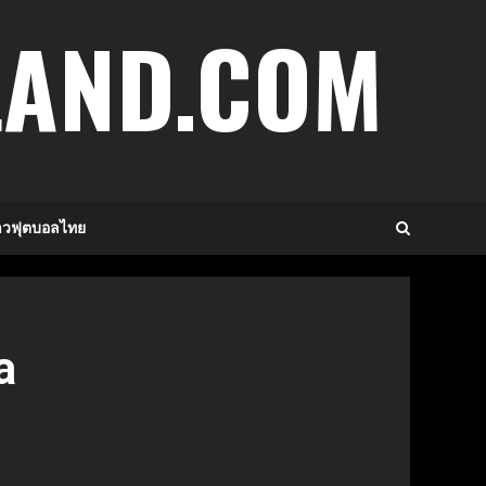
LAND.COM
าวฟุตบอลไทย
a