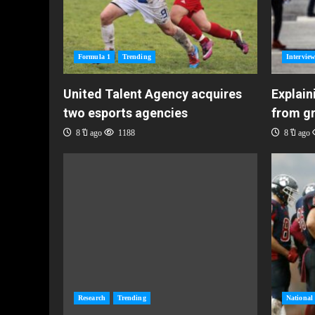
Formula 1
Trending
Interview
United Talent Agency acquires
Explain
two esports agencies
from g
8 ปี ago
1188
8 ปี ago
Research
Trending
National