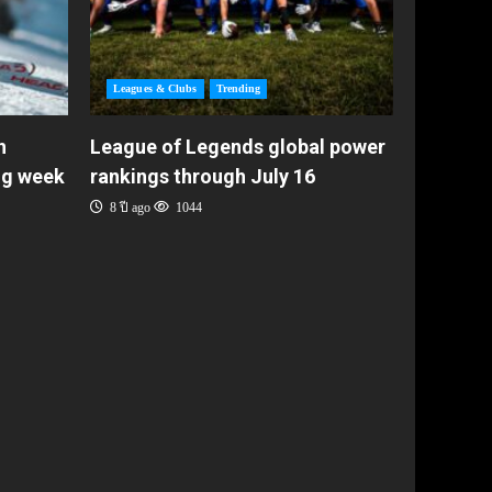
Leagues & Clubs
Trending
h
League of Legends global power
ng week
rankings through July 16
8 ปี ago
1044