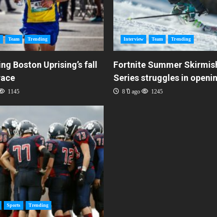
Team
Trending
Interview
Team
Trending
ing Boston Uprising’s fall
Fortnite Summer Skirmis
race
Series struggles in openi
1145
8 ปี ago
1245
Sports
Trending