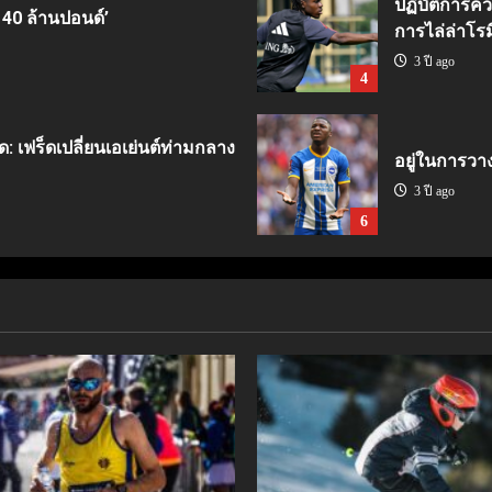
ปฏิบัติการคว
 40 ล้านปอนด์’
การไล่ล่าโรม
3 ปี ago
4
ด: เฟร็ดเปลี่ยนเอเย่นต์ท่ามกลาง
อยู่ในการวา
3 ปี ago
6