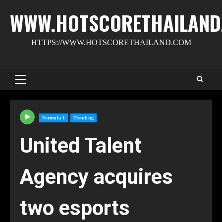
Skip
WWW.HOTSCORETHAILAND
to
content
HTTPS://WWW.HOTSCORETHAILAND.COM
Primary
Menu
Formula 1
Trending
United Talent
Agency acquires
two esports