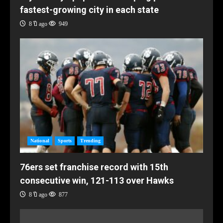
fastest-growing city in each state
8 ปี ago
949
National
Sports
Trending
76ers set franchise record with 15th
consecutive win, 121-113 over Hawks
8 ปี ago
877