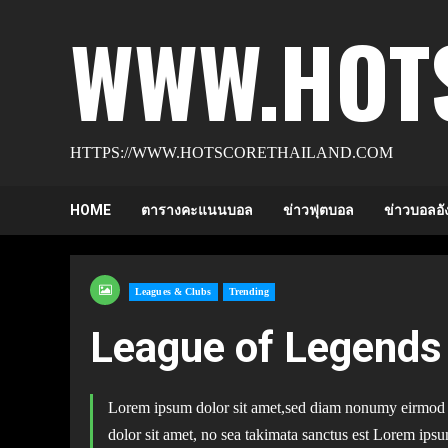
Skip
WWW.HOT
to
content
HTTPS://WWW.HOTSCORETHAILAND.COM
HOME
ตารางคะแนนบอล
ข่าวฟุตบอล
ข่าวบอลอั
Leagues & Clubs
Trending
League of Legends 
Lorem ipsum dolor sit amet,sed diam nonumy eirmod te
dolor sit amet, no sea takimata sanctus est Lorem ipsu