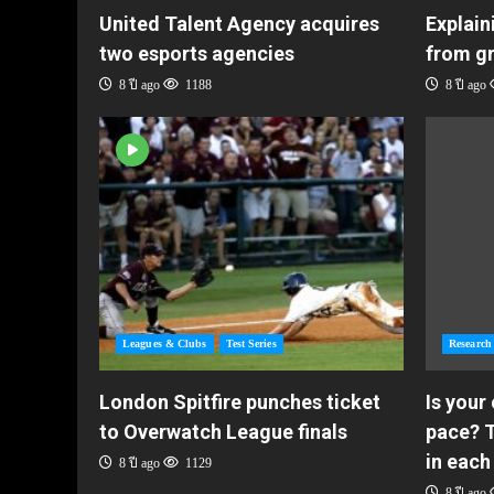
United Talent Agency acquires
Explain
two esports agencies
from g
8 ปี ago
1188
8 ปี ago
Leagues & Clubs
Test Series
Research
London Spitfire punches ticket
Is your
to Overwatch League finals
pace? T
in each
8 ปี ago
1129
8 ปี ago