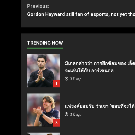
Continue
Previous:
Gordon Hayward still fan of esports, not yet th
Reading
TRENDING NOW
มิเกลกล่าวว่า การฝึกซ้อมของ เอ็ดด
จะเล่นให้กับ อาร์เซนอล
3 ปี ago
1
แฟรงค์ยอมรับ ว่าเขา ‘ชอบที่จะได้
3 ปี ago
3