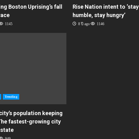
ing Boston Uprising’s fall
Rise Nation intent to ‘stay
race
humble, stay hungry’
1145
8 ปี ago
1146
Trending
 city’s population keeping
he fastest-growing city
 state
949