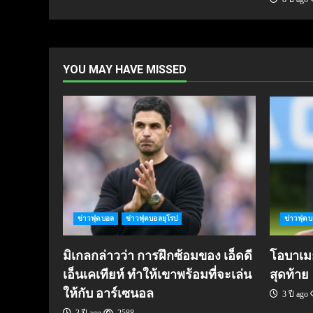
YOU MAY HAVE MISSED
ข่าวฟุตบอล
ข่าวฟุตบอลยุโรป
ข่าวฟุต
มิเกลกล่าวว่า การฝึกซ้อมของ เอ็ดดี
โอบาเมย็
เอ็นเคเทียห์ ทำให้เขาพร้อมที่จะเล่น
สุดท้าย
ให้กับ อาร์เซนอล
3 ปี ago
3 ปี ago
2588