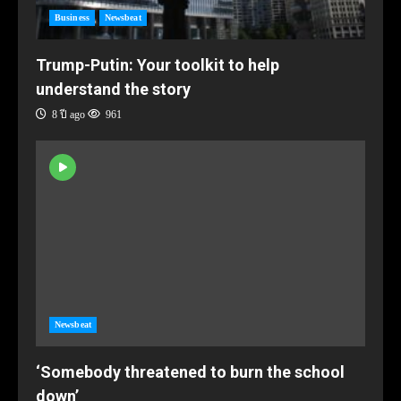
Business
Newsbeat
Trump-Putin: Your toolkit to help
understand the story
8 ปี ago
961
Newsbeat
‘Somebody threatened to burn the school
down’