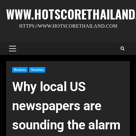
Skip
WWW.HOTSCORETHAILAND
to
content
HTTPS://WWW.HOTSCORETHAILAND.COM
Primary
Menu
Business
Newsbeat
Why local US
newspapers are
sounding the alarm