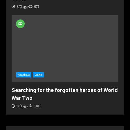
8 ปี ago
971
Newsbeat
World
Searching for the forgotten heroes of World
War Two
8 ปี ago
1015