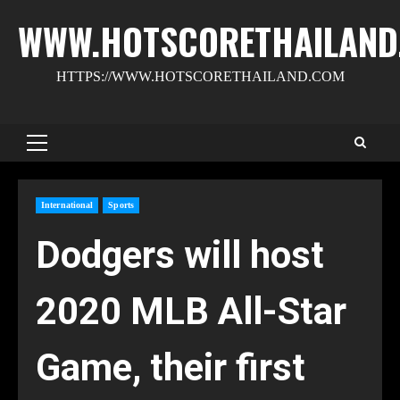
Skip
WWW.HOTSCORETHAILAND
to
content
HTTPS://WWW.HOTSCORETHAILAND.COM
Primary
Menu
International
Sports
Dodgers will host
2020 MLB All-Star
Game, their first