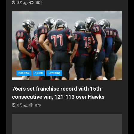
8 ปี ago
1024
National
Sports
Trending
76ers set franchise record with 15th
consecutive win, 121-113 over Hawks
8 ปี ago
878