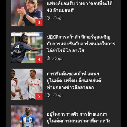
แฟรงค์ยอมรับ ว่าเขา ‘ชอบที่จะได้
40 ล้านปอนด์’
3 ปี ago
3
ปฏิบัติการคว้าตัว ลิเวอร์พูลเผชิญ
กับการแข่งขันกับอาร์เซนอลในการ
ไล่ล่าโรมิโอ ลาเวีย
3 ปี ago
4
การเริ่มต้นของเม้าท์ แมนฯ
ยูไนเต็ด: เฟร็ดเปลี่ยนเอเย่นต์
ท่ามกลางข่าวลือลาออก
3 ปี ago
5
อยู่ในการวางตัว การย้ายแมนฯ
ยูไนเต็ดการเสนอราคาที่คาดหวัง