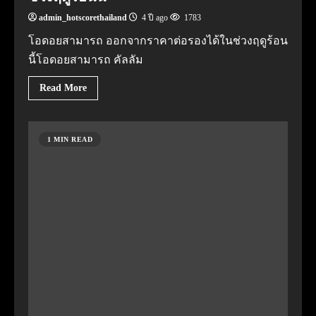
admin_hotscorethailand
4 ปี ago
1783
โอดอยสามารถ ออกจากราคาต่อรองได้ในช่วงฤดูร้อน
นี้โอดอยสามารถ คัลลัม
Read More
1 MIN READ