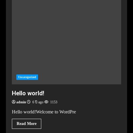
Uncategorized
Hello world!
admin
6 ปี ago
1153
Hello world!Welcome to WordPre
Read More