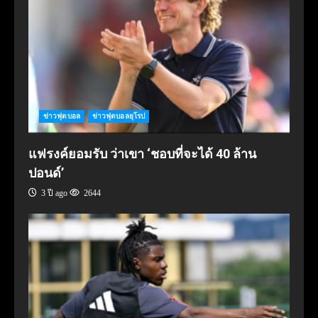
ข่าวฟุตบอล
ข่าวฟุตบอลยุโรป
แฟรงค์ยอมรับ ว่าเขา ‘ชอบที่จะได้ 40 ล้าน
ปอนด์’
3 ปี ago
2644