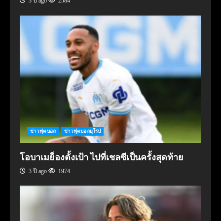
3 ปี ago
2584
ข่าวฟุตบอล
ข่าวฟุตบอลยุโรป
โอบาเมย็องตั้งเป้า ไปที่เชลซีเป็นครั้งสุดท้าย
3 ปี ago
1974