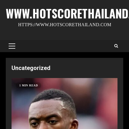
Skip
WWW.HOTSCORETHAILAND
to
content
HTTPS://WWW.HOTSCORETHAILAND.COM
Primary
Menu
Uncategorized
1 MIN READ