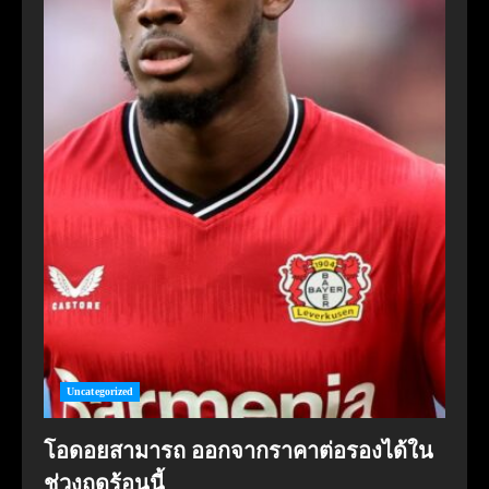
Uncategorized
โอดอยสามารถ ออกจากราคาต่อรองได้ใน
ช่วงฤดูร้อนนี้