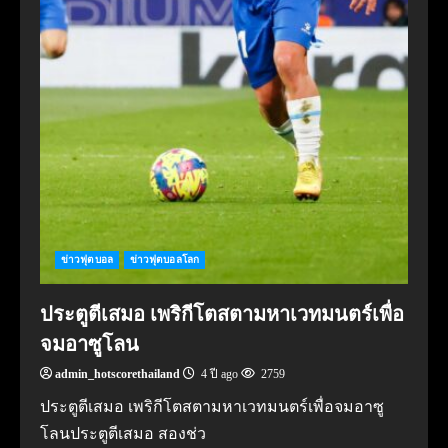
ข่าวฟุตบอล
ข่าวฟุตบอลโลก
ประตูตีเสมอ เพริกีโตสตามหาเวทมนตร์เพื่อ
จมอาซูโลน
admin_hotscorethailand
4 ปี ago
2759
ประตูตีเสมอ เพริกีโตสตามหาเวทมนตร์เพื่อจมอาซู
โลนประตูตีเสมอ สองช่ว