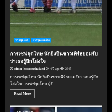
ข่าวฟุตบอล
ข่าวฟุตบอลโลก
การเซฟจุดโทษ นักยิงปืนชาวเพิร์ธยอมรับ
ว่าเธอรู้สึกโล่งใจ
admin_hotscorethailand
4 ปี ago
2645
การเซฟจุดโทษ นักยิงปืนชาวเพิร์ธยอมรับว่าเธอรู้สึก
โล่งใจการเซฟจุดโทษ ผู้รั
Read More
1 MIN READ