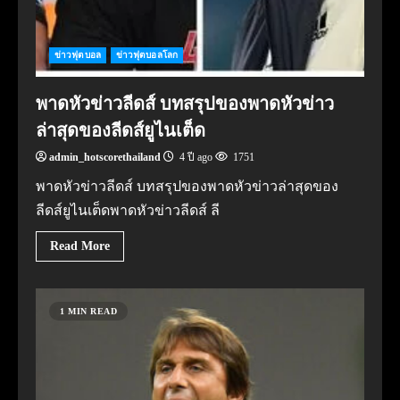
ข่าวฟุตบอล
ข่าวฟุตบอลโลก
พาดหัวข่าวลีดส์ บทสรุปของพาดหัวข่าว
ล่าสุดของลีดส์ยูไนเต็ด
admin_hotscorethailand
4 ปี ago
1751
พาดหัวข่าวลีดส์ บทสรุปของพาดหัวข่าวล่าสุดของ
ลีดส์ยูไนเต็ดพาดหัวข่าวลีดส์ ลี
Read More
1 MIN READ