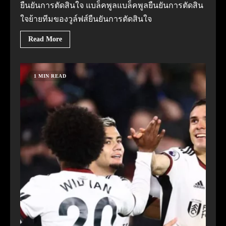
ยืนยันการตัดสินใจ แบล็คพูลแบล็คพูลยืนยันการตัดสิน
ใจย้ายทีมของวูล์ฟส์ยืนยันการตัดสินใจ
Read More
1 MIN READ