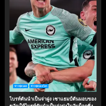
ข่าวฟุตบอล
ข่าวฟุตบอลโลก
ไบรท์ตันนําเป็นจ่าฝูง เซาแธมป์ตันมอบของ