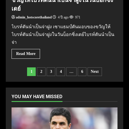
ขวัญให้ไบรท์ตันนําเป็นจ่าฝูงในวันบ็อกซิ่ง
เดย์
admin_hotscorethailand
4 ปี ago
971
ไบรท์ตันนําเป็นจ่าฝูง เซาแธมป์ตันมอบของขวัญให้
ไบรท์ตันนําเป็นจ่าฝูงในวันบ็อกซิ่งเดย์ไบรท์ตันนําเป็น
จ่า
Read More
Posts
1
2
3
4
…
6
Next
pagination
YOU MAY HAVE MISSED