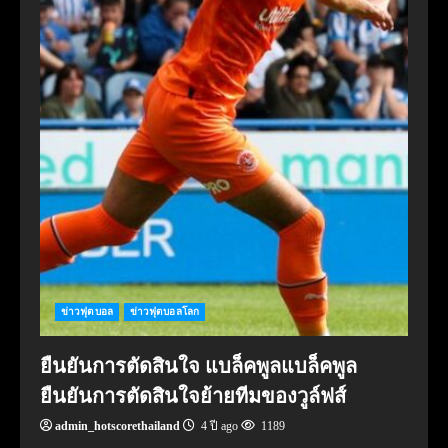
ข่าวฟุตบอล
ข่าวฟุตบอลโลก
ยืนยันการตัดสินใจ แบล็คพูลแบล็คพูล
ยืนยันการตัดสินใจย้ายทีมของวูล์ฟส์
admin_hotscorethailand
4 ปี ago
1189