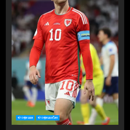
ข่าวฟุตบอล
ข่าวฟุตบอลโลก