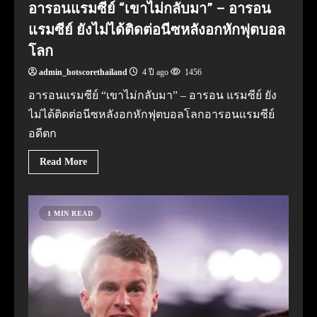
อารอนแรมซีย์ “เขาไม่กลับมา” – อารอน
แรมซีย์ ยังไม่ได้ติดต่อนีซหลังอกหักฟุตบอล
โลก
admin_hotscorethailand
4 ปี ago
1456
อารอนแรมซีย์ “เขาไม่กลับมา” – อารอน แรมซีย์ ยัง
ไม่ได้ติดต่อนีซหลังอกหักฟุตบอลโลกอารอนแรมซีย์
อดีตก
Read More
1 MIN READ