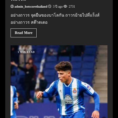
admin_hotscorethailand
3 ปี ago
2731
อย่างถาวร จุดยืนของบาโลกัน ถาวรย้ายไปที่แร็งส์
อย่างถาวร สต๊าดเดอ
Read More
1 MIN READ