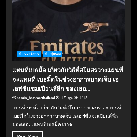
ข่าวบอลอังกฤษ
ข่าวฟุตบอล
แทนที่เบธมี้ด เกี่ยวกับวิธีที่สโมสรวางแผนที่
จะแทนที่ เบธมี้ดในช่วงอาการบาดเจ็บ เอ
เอฟซีแชมเปียนส์ลีก ของเธอ…
admin_hotscorethailand
4 ปี ago
1345
แทนที่เบธมี้ด เกี่ยวกับวิธีที่สโมสรวางแผนที่ จะแทนที่
เบธมี้ดในช่วงอาการบาดเจ็บ เอเอฟซีแชมเปียนส์ลีก
ของเธอ…แทนที่เบธมี้ด เราจ
Read More