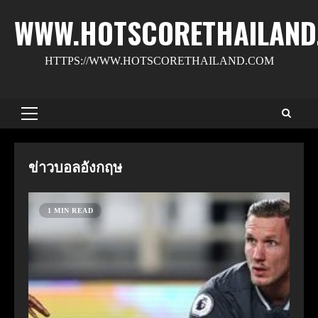
Skip
WWW.HOTSCORETHAILAND
to
content
HTTPS://WWW.HOTSCORETHAILAND.COM
Primary
Menu
ข่าวบอลอังกฤษ
1 MIN READ