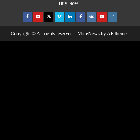
Buy Now
Facebook
Youtube
Twitter
Vimeo
Linkedin
Facebook
VK
Youtube
Instagram
Copyright © All rights reserved.
|
MoreNews
by AF themes.