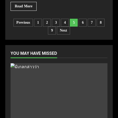
Read More
Posts
Previous
1
2
3
4
5
6
7
8
9
Next
pagination
YOU MAY HAVE MISSED