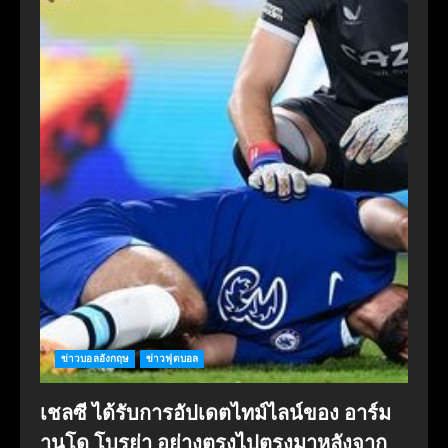
ข่าวบอลอังกฤษ
ข่าวฟุตบอล
เชลซี ได้รับการอัปเดตไทม์ไลน์ของ อาร์ม
านโด โบรย่า อย่างตรงไปตรงมาหลังจาก