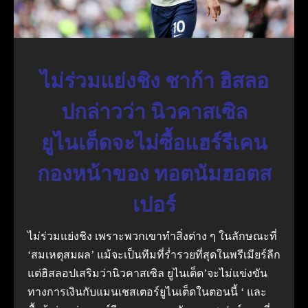
ไม่ร่วมแย่งชิง ชาก้า ฮิสลอ
ปกล่าวว่า นิวคาสเซิล
ยูไนเต็ดจะไม่ซื้อแฮร์รีเคน
กองหน้าของ ทอตนัมฮอตส
เปอร์
ไม่ร่วมแย่งชิง เพราะพวกเขาทำสิ่งต่าง ๆ ในลักษณะที่
‘สมเหตุสมผล’ แม้จะเป็นทีมที่ร่ำรวยที่สุดในพรีเมียร์ลีก
แต่ฮิสลอปเสริมว่านิวคาสเซิล ยูไนเต็ด’จะไม่แข่งขัน
ทางการเงินกับแมนเชสเตอร์ยูไนเต็ดในตอนนี้ ‘ และ