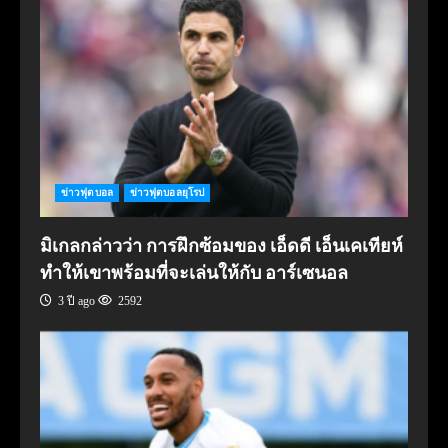
ข่าวฟุตบอล
ข่าวฟุตบอลยุโรป
มิเกลกล่าวว่า การฝึกซ้อมของ เอ็ดดี เอ็นเคเทียห์
ทำให้เขาพร้อมที่จะเล่นให้กับ อาร์เซนอล
3 ปี ago
2592