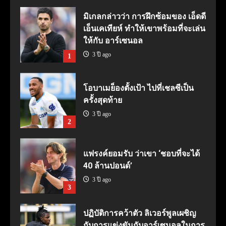
มิเกลกล่าวว่า การฝึกซ้อมของ เอ็ดดี
เอ็นเคเทียห์ ทำให้เขาพร้อมที่จะเล่น
ให้กับ อาร์เซนอล
3 ปี ago
1
โอบาเมย็องตั้งเป้า ไปที่เชลซีเป็น
ครั้งสุดท้าย
3 ปี ago
2
แฟรงค์ยอมรับ ว่าเขา ‘ชอบที่จะได้
40 ล้านปอนด์’
3 ปี ago
3
ปฏิบัติการคว้าตัว ลิเวอร์พูลเผชิญ
กับการแข่งขันกับอาร์เซนอลในการ