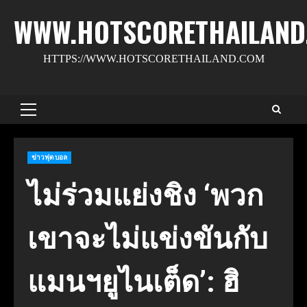
Skip
WWW.HOTSCORETHAILAND
to
content
HTTPS://WWW.HOTSCORETHAILAND.COM
Primary
Menu
ข่าวฟุตบอล
ไม่ร่วมแย่งชิง ‘พวก
เขาจะไม่แข่งขันกับ
แมนฯยูไนเต็ด’: ฮิ