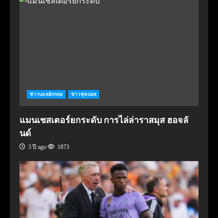
ข่าวบอลอังกฤษ
ข่าวฟุตบอล
แมนเชสเตอร์ยกระดับ การไล่ล่าราสมุส ฮอจลั
นด์
3 ปี ago
1873