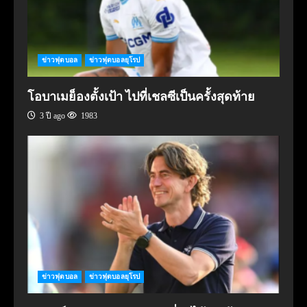
ข่าวฟุตบอล
ข่าวฟุตบอลยุโรป
โอบาเมย็องตั้งเป้า ไปที่เชลซีเป็นครั้งสุดท้าย
3 ปี ago
1983
ข่าวฟุตบอล
ข่าวฟุตบอลยุโรป