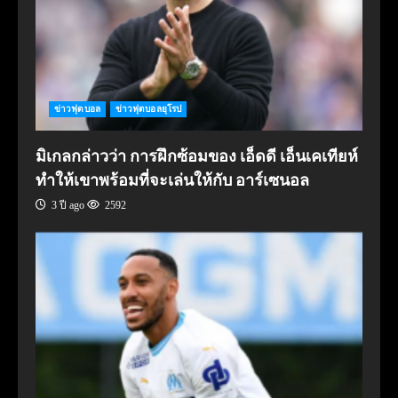
ข่าวฟุตบอล
ข่าวฟุตบอลยุโรป
มิเกลกล่าวว่า การฝึกซ้อมของ เอ็ดดี เอ็นเคเทียห์
ทำให้เขาพร้อมที่จะเล่นให้กับ อาร์เซนอล
3 ปี ago
2592