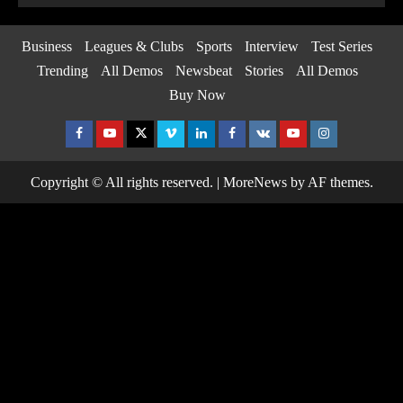
Business
Leagues & Clubs
Sports
Interview
Test Series
Trending
All Demos
Newsbeat
Stories
All Demos
Buy Now
Facebook
Youtube
Twitter
Vimeo
Linkedin
Facebook
VK
Youtube
Instagram
Copyright © All rights reserved.
|
MoreNews
by AF themes.