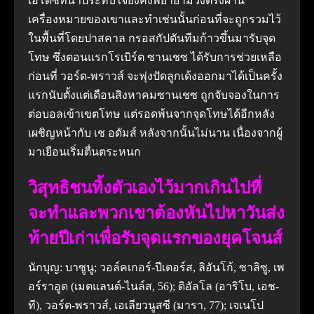
เอโดซี่ที่น่าประทับใจยังคงพยายามวิ่งตรงผ่าน
เครื่องหมายของเขาและทําเช่นนั้นก่อนที่จะถูกรวมไว้
ในพื้นที่โดยปาสคาล กรอสกัปตันทีมก้าวขึ้นมารับจุด
โทษ ซึ่งตอนแรกโรเบิร์ต ซานเชซ ได้รับการช่วยเหลือ
ก่อนที่ วอร์ด-พราวส์ จะพุ่งปัดลูกเด้งออกมาได้เป็นครั้ง
แรกนับตั้งแต่เดือนสิงหาคมซานเชซ ถูกจับจองในการ
ต่อบอลเข้าเขตโทษ แต่รอดพ้นจากจุดโทษได้อีกหลัง
เผชิญหน้ากับ เช อดัมส์ หลังจากนั้นไม่นาน เนื่องจากผู้
มาเยือนเริ่มตื่นตระหนก
วิสุทธิชนทิ้งตัวเองไว้มากเกินไปที่
จะทําและพวกเขาต้องหันไปหาวันส่ง
ท้ายปีเก่าเพื่อรับจุดแรกของยุคโจนส์
นักบุญ: บาซูนู; วอล์คเกอร์-ปีเตอร์ส, ลิอันโก้, ซาลิซู, เพ
อร์ราอูด (เมตแลนด์-ไนล์ส, 56); ดิอัลโล (อาริโบ, เอช-
ที), วอร์ด-พราวส์, เอเลียวนูสซี (มารา, 77); เจเนโป