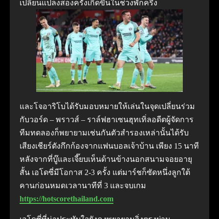
เปลี่ยนแปลงสองครั้งเกิดขึ้นในช่วงพักครึ่ง
และโจอาริโบได้รับมอบหมายให้เล่นในจุดเปลี่ยนร่วม
กับวอร์ด – พราวส์ – ราล์ฟฮาเซนฮุทเทิ่ลอดีตผู้จัดการ
ทีมทดลองก็พยายามเช่นกันตัวสํารองเหล่านั้นได้รับ
เสียงเชียร์ดังกึกก้องจากแฟนบอลเจ้าบ้าน เพียง 15 นาที
หลังจากที่บู๊และเจี๊ยบเห็นด้านข้างนอกสนามจอยอายุ
สั้น เอโดซี่มีโอกาส 2-3 ครั้ง แต่มาร์ชก็ซัดหนึ่งลูกใต้
คานก่อนหมดเวลานาทีที่ 3 และจบเกม
https://hotscorethailand.com