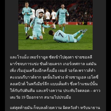
และโรแม็ง เพอร์ราอูด ซัดเข้าไปตุงตา ข่ายซอลลี
มาร์ชจบการแข่ง ขันด้วยแครก เกอร์เทศกาล แต่มัน
เพิ่ง เริ่มอุ่นเครื่องอีกครั้งเมื่อ เจมส์ วอร์ด-พราวส์ทํา
คะแนนรีบาวด์จาก จุดนั้นในช่วง ท้ายซามูเอล เอโดซี่
ลงเดบิวต์ ในพรีเมียร์ลีก แบบเต็มตัว ซึ่งคว้าแชมป์นั้น
ให้กับกัปตันทีม และสร้างความ ประทับใจตลอด – ดาว
เตะวัย 19 ปีออกจาก สนามไปปรบมือ
แต่สุดท้ายมัน ก็จบลงด้วยความ ผิดหวังสํา หรับนาธาน