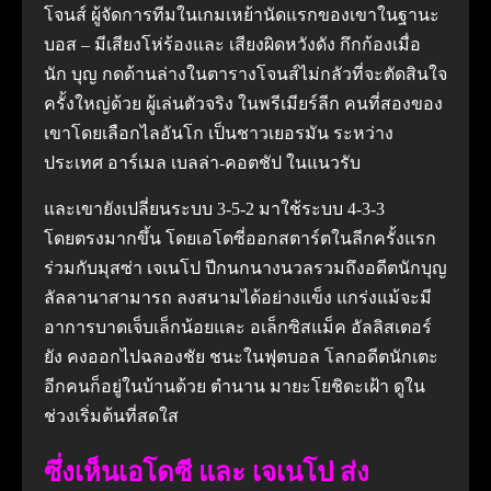
โจนส์ ผู้จัดการทีมในเกมเหย้านัดแรกของเขาในฐานะ
บอส – มีเสียงโห่ร้องและ เสียงผิดหวังดัง กึกก้องเมื่อ
นัก บุญ กดด้านล่างในตารางโจนส์ไม่กลัวที่จะตัดสินใจ
ครั้งใหญ่ด้วย ผู้เล่นตัวจริง ในพรีเมียร์ลีก คนที่สองของ
เขาโดยเลือกไลอันโก เป็นชาวเยอรมัน ระหว่าง
ประเทศ อาร์เมล เบลล่า-คอตชัป ในแนวรับ
และเขายังเปลี่ยนระบบ 3-5-2 มาใช้ระบบ 4-3-3
โดยตรงมากขึ้น โดยเอโดซี่ออกสตาร์ตในลีกครั้งแรก
ร่วมกับมุสซ่า เจเนโป ปีกนกนางนวลรวมถึงอดีตนักบุญ
ลัลลานาสามารถ ลงสนามได้อย่างแข็ง แกร่งแม้จะมี
อาการบาดเจ็บเล็กน้อยและ อเล็กซิสแม็ค อัลลิสเตอร์
ยัง คงออกไปฉลองชัย ชนะในฟุตบอล โลกอดีตนักเตะ
อีกคนก็อยู่ในบ้านด้วย ตํานาน มายะโยชิดะเฝ้า ดูใน
ช่วงเริ่มต้นที่สดใส
ซึ่งเห็นเอโดซี และ เจเนโป ส่ง