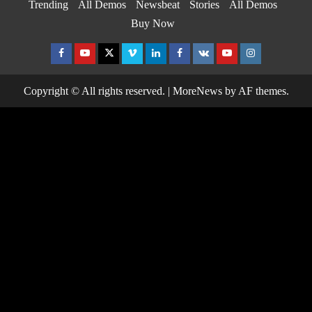
Trending
All Demos
Newsbeat
Stories
All Demos
Buy Now
Facebook
Youtube
Twitter
Vimeo
Linkedin
Facebook
VK
Youtube
Instagram
Copyright © All rights reserved.
|
MoreNews
by AF themes.