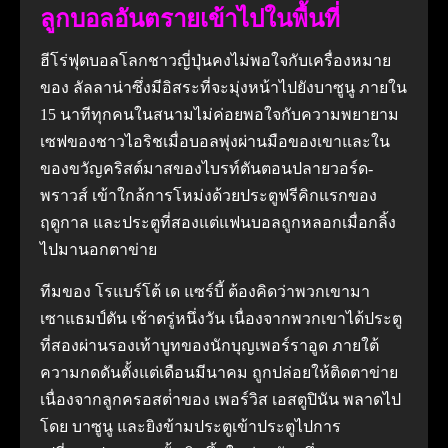
ลูกบอลอันตรายเข้าไปในพื้นที่
ฮีโร่ฟุตบอลโลกชาวญี่ปุ่นคงไม่พอใจกับเครื่องหมาย
ของ ลัลลาน่าซึ่งมีอิสระที่จะมุ่งหน้าไปยังบาซูนู ภายใน
15 นาทีทุกคนในสนามไม่ค่อยพอใจกับความพยายาม
เซฟของชาวไอริชเมื่อบอลพุ่งผ่านมือของเขาและใน
ของขวัญคริสต์มาสของไบรท์ตันตอนปลายวอร์ด-
พราวส์ เข้าใกล้การโหม่งด้วยประตูฟรีคิกแรกของ
ฤดูกาล และประตูที่สองแต่แฟนบอลถูกหลอกเมื่อกลิ้ง
ไปมานอกตาข่าย
ทีมของ โรแบร์โต้ เด แซร์บี้ ต้องคิดว่าพวกเขามา
เซาแธมป์ตัน เช้าตรู่หนึ่งวัน เนื่องจากพวกเขาได้ประตู
ที่สองผ่านรองเท้าบูทของนักบุญเพอร์ราอูด ภายใต้
ความกดดันตั้งแต่เดือนมีนาคม ถูกปล่อยให้ติดตาข่าย
เนื่องจากลูกครอสต่ําของ เพอร์วิส เอสตูปินัน พลาดไป
โดย บาซูนู และยิงข้ามประตูเข้าประตูไปการ