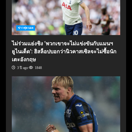
ข่าวฟุตบอล
ไม่ร่วมแย่งชิง ‘พวกเขาจะไม่แข่งขันกับแมนฯ
ยูไนเต็ด’: ฮิสล็อปบอกว่านิวคาสเซิลจะไม่ซื้อนัก
เตะอังกฤษ
3 ปี ago
1848