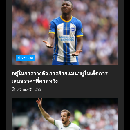
ข่าวฟุตบอล
อยู่ในการวางตัว การย้ายแมนฯยูไนเต็ดการ
เสนอราคาที่คาดหวัง
3 ปี ago
1799