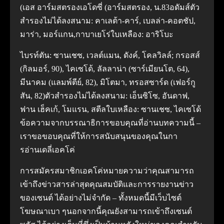
(เอส อาร์มสตรองเอโดซี่ (อาร์มสตรอง, น.83อดัมส์ตัว
สํารองไม่ได้ลงสนาม: คาเลต้า-คาร์, เบลล่า-คอตชัป,
มาร่า, มอร์แกน,กาบาเยโร่ใบเหลือง: อาริโบะ
ไบรท์ตัน: ซานเชซ, เวลต์แมน, ดังค์, โคลวิลล์; กรอสส์
(กิลมอร์, 90), ไคเซโด้, ลัลลาน่า (ซาร์เมียนโต, 64),
มีนาคม (แลมพ์ตีย์, 82), มิโตมา, ทรอสซาร์ด (เฟอร์กู
สัน, 82)ตัวสํารองไม่ได้ลงสนาม: เอ็นซิโซ, อันดาฟ,
ฟาน เฮ็คเก้, โมแรน, สตีลใบเหลือง: ซานเชซ, ไคเซโด้
ข้อความจากบรรณาธิการขอบคุณที่อ่านบทความนี้ –
เราขอขอบคุณที่ให้การสนับสนุนของคุณในกา
รอ่านเดลี่เอคโค่
การสมัครสมาชิกเอคโค่หมายความว่าคุณสามารถ
เข้าถึงข่าวสารล่าสุดคุณสมบัติและการรายงานข่าว
ของเซนต์ ได้อย่างไม่จํากัด – ทั้งหมดนี้มีเว็บไซต์
โฆษณาเบา ๆนอกจากนี้คุณยังสามารถเข้าถึงเซนต์