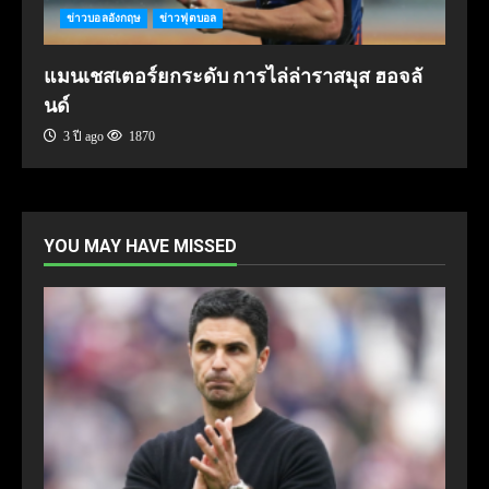
ข่าวบอลอังกฤษ
ข่าวฟุตบอล
แมนเชสเตอร์ยกระดับ การไล่ล่าราสมุส ฮอจลั
นด์
3 ปี ago
1870
YOU MAY HAVE MISSED