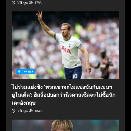
3 ปี ago
1798
ข่าวฟุตบอล
ไม่ร่วมแย่งชิง ‘พวกเขาจะไม่แข่งขันกับแมนฯ
ยูไนเต็ด’: ฮิสล็อปบอกว่านิวคาสเซิลจะไม่ซื้อนัก
เตะอังกฤษ
3 ปี ago
1846