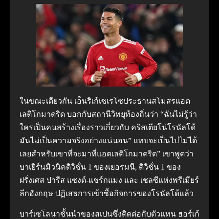
ในขณะเดียวกัน เอ็นริเก้เซเรโซประธานสโมสรแอต
เลติโกมาดริด บอกกับสถานีวิทยุท้องถิ่นว่า “ฉันไม่รู้ว่า
ใครเป็นคนสร้างเรื่องราวเกี่ยวกับ คริสเตียโน่โรนัลโด้
มันไม่เป็นความจริงอย่างแน่นอน” แทบจะเป็นไปไม่ได้
เลยสำหรับเขาที่จะมาที่แอตเลติโกมาดริด” เขาพูดว่า
บาเยิร์นมิวนิคดิวิชั่น 1 ของเยอรมนี, ดิวิชั่น 1 ของ
ฝรั่งเศส ปารีส แซงต์-แชร์กแมง และ เชลซีแห่งพรีเมียร์
ลีกอังกฤษ ปฏิเสธการเข้าซื้อกิจการของโรนัลโด้แล้ว
บาร์เซโลนาชั้นนำของสเปนซึ่งติดต่อกับตัวแทน ฮอร์เก้