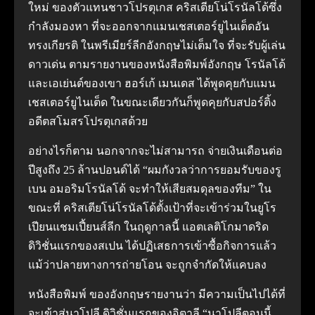
ใหม่ ของตัวแทนชาวโปรตุเกส คริสเตียโน่โรนัลโด้ซึ่ง
กำลังมองหา ที่จะออกจากแมนเชสเตอร์ยูไนเต็ดอัน
ทรงเกียรติ ในพรีเมียร์ลีกอังกฤษไม่เต็มใจ ที่จะรับผู้เล่น
ดาวเด่น ตามรายงานของหนังสือพิมพ์อังกฤษ โรนัลโด้
และเอเย่นต์ของเขา ฮอร์เก้ เมนเดส ได้พูดคุยกับแมน
เชสเตอร์ยูไนเต็ด ในขณะเดียวกันก็พูดคุยกับสปอร์ติ้ง
อดีตสโมสรโปรตุเกสด้วย
อย่างไรก็ตาม นอกจากจะไม่สามารถ จ่ายเงินเดือนต่อ
ปีสูงถึง 25 ล้านปอนด์ได้ “ผมกังวลว่าการยอมรับของรู
เบน อมอริมโรนัลโด้ จะทำให้เสียสมดุลของทีม” ใน
ขณะที่ คริสเตียโน่โรนัลโด้ตั้งเป้าที่จะเข้าร่วมในยูโร
เปียนแชมเปี้ยนส์ลีก ในฤดูกาลนี้ แอตเลติโกมาดริด
ดิวิชั่นแรกของสเปน ได้ปฏิเสธการเข้าซื้อกิจการแล้ว
แม้ว่าปลายทางการถ่ายโอน จะถูกจำกัดให้แคบลง
หนังสือพิมพ์ ของอังกฤษรายงานว่า มีความเป็นไปได้ที่
จะเข้าสู่นาโปลี ดิวิชั่นแรกของอิตาลี “นาโปลีตอนนี้