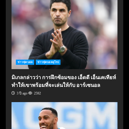
ข่าวฟุตบอล
ข่าวฟุตบอลยุโรป
มิเกลกล่าวว่า การฝึกซ้อมของ เอ็ดดี เอ็นเคเทียห์
ทำให้เขาพร้อมที่จะเล่นให้กับ อาร์เซนอล
3 ปี ago
2592