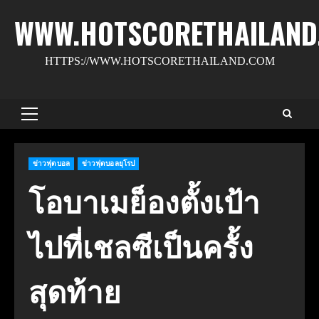
Skip
WWW.HOTSCORETHAILAND
to
content
HTTPS://WWW.HOTSCORETHAILAND.COM
Primary
Menu
ข่าวฟุตบอล
ข่าวฟุตบอลยุโรป
โอบาเมย็องตั้งเป้า
ไปที่เชลซีเป็นครั้ง
สุดท้าย