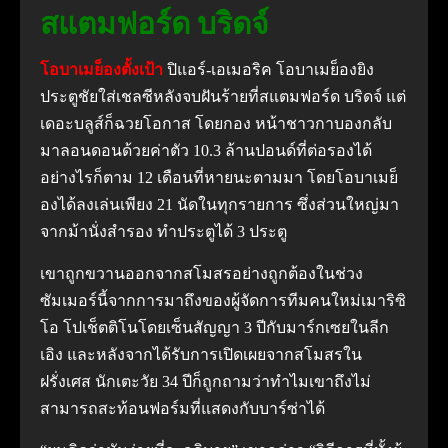
สแตมฟอร์ด บริดจ์
โอบาเมย็องตั้งเป้า
ปิแอร์-เอเมอริค โอบาเมย็องยิง
ประตูชัยใส่เชลซีหลังจบฝันร้ายที่สแตมฟอร์ด บริดจ์ แต่
เดอะบลูส์ก็ฉวยโอกาส โดยกอง หน้าชาวกาบองกลับ
มาลอนดอนด้วยค่าตัว 10.3 ล้านปอนด์ที่ต่อรองได้
อย่างไรก็ตาม 12 เดือนที่หายนะตามมา โดยโอบาเมย็
องได้ลงเล่นเพียง 21 นัดในทุกรายการ ซึ่งส่วนใหญ่มา
จากม้านั่งสำรอง ทำประตูได้ 3 ประตู
เขาถูกขวานออกจากสโมสรอย่างถูกต้องในช่วง
ซัมเมอร์นี้จากการมาถึงของผู้จัดการทีมคนใหม่เมาริซิ
โอ โปเช็ตติโนโดยเซ็นสัญญา 3 ปีกับมาร์กเซยในลีก
เอิง และหลังจากได้รับการเปิดเผยจากสโมสรใน
ฝรั่งเศส นักเตะวัย 34 ปีก็ถูกถามว่าทำไมเขาถึงไม่
สามารถสะท้อนฟอร์มที่แสดงกับบาร์ซ่าได้