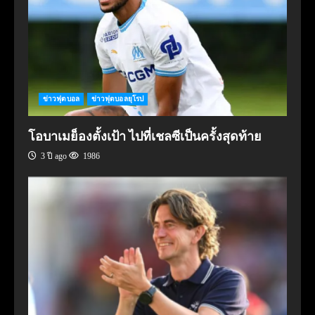
ข่าวฟุตบอล
ข่าวฟุตบอลยุโรป
โอบาเมย็องตั้งเป้า ไปที่เชลซีเป็นครั้งสุดท้าย
3 ปี ago
1986