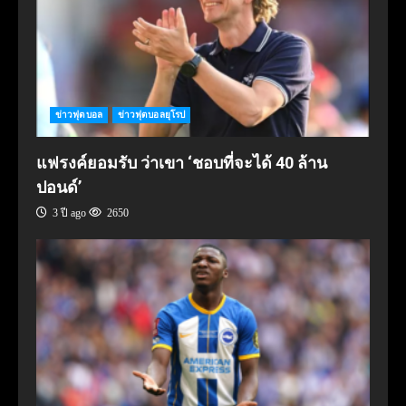
ข่าวฟุตบอล
ข่าวฟุตบอลยุโรป
แฟรงค์ยอมรับ ว่าเขา ‘ชอบที่จะได้ 40 ล้าน
ปอนด์’
3 ปี ago
2650