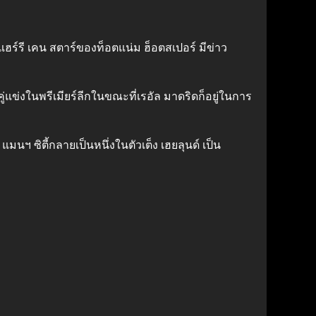
ฮร์รี เคน สตาร์ของท็อตแน่ม ฮ็อตสเปอร์ มีข่าว
ู่แข่งในพรีเมียร์ลีกในขณะที่เรอัล มาดริดก็อยู่ในการ
มนฯ ซิตี้กลายเป็นหนึ่งในตัวเต็ง เฮยลุนด์ เป็น