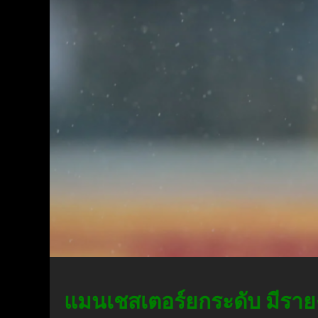
แมนเชสเตอร์ยกระดับ มีรายงา