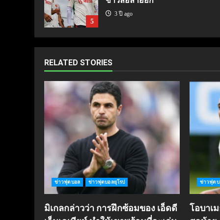
ข่าวลือลาออก
3 ปี ago
5
RELATED STORIES
ข่าวฟุตบอล
ข่าวฟุตบอลยุโรป
ข่าวฟุต
มิเกลกล่าวว่า การฝึกซ้อมของ เอ็ดดี
โอบาเมย็