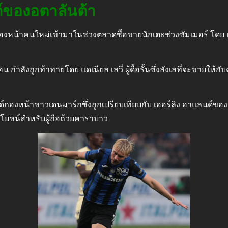
ด์ของอตาลันต้า
ำกองหน้าคนใหม่เข้ามาในช่วงตลาดซื้อขายนักเตะช่วงซัมเมอร์ โดย แ
ังถูกท้าทายโดย แดเนียล เลวี่ ผู้ดื้อรั้นซึ่งลังเลที่จะขายให้กับค
นด์กองหน้าชาวเดนมาร์กซึ่งถูกเปรียบเทียบกับ เออร์ลิง ฮาแลนด์ของ แ
ะโยชน์สำหรับผู้ถือถ้วยคาราบาว