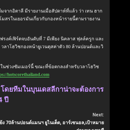
ีมจากอิตาลี มีรายงานเมื่อสัปดาห์ที่แล้ว ว่า เทน ฮาก
ับสโมสรในเยอรมันเกี่ยวกับกองหน้ารายนี้ตามรายงาน
ค์เฟิร์ตจบอันดับที่ 7 มีเพียง นิคลาส ฟุลล์ครูก และ
ซาน วลาโฮวิชกองหน้ายูเวนตุสค่าตัว 80 ล้านปอนด์และวิ
 ในช่วงซัมเมอร์นี้ ขณะที่ข้อตกลงสำหรับวลาโฮวิช
ps://hotscorethailand.com
ึ้น โดยทีมในบุนเดสลีกาน่าจะต้องการ
 ปี
Next:
ย้ง 70ล้านปอนด์แมนฯ ยูไนเต็ด, อาร์เซนอล,เป้าหมาย