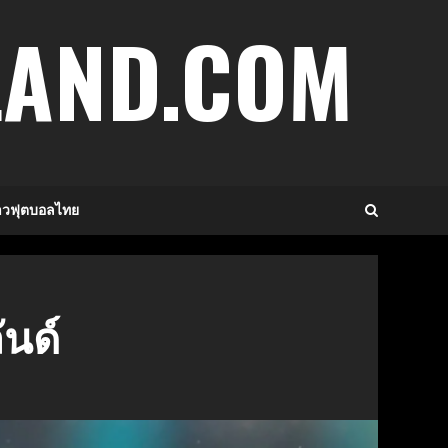
LAND.COM
าวฟุตบอลไทย
นด์