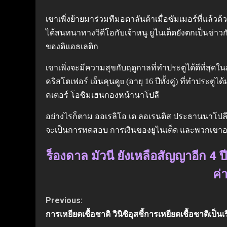
เขาเพิ่งย้ายมาร่วมทีมอตาลันต้าเมื่อซัมเมอร์ที่แล้วด
ได้สนทนาทางวิดีโอกับเจ้าหนู ยูไนเต็ดยังตกเป็นข่า
ของดิแอธเลติก
เขาเพิ่งจะมีความสุขกับฤดูกาลที่ทำประตูได้ดีที่สุด
คริสโตเฟอร์ เอ็นคุนคูu (อายุ 16 ปีทั้งคู่) ที่ทำปร
คเตอร์ โอซิมเฮนกองหน้านาโปลี
อย่างไรก็ตาม ออเรลิโอ เด ลอเรนติส ประธานนาโปลี 
จะเป็นการทดสอบ การเงินของยูไนเต็ด และพวกเขาอาจ
ร็องดาล มัวนี ยังเหลือสัญญาอีก 4 
ค่
Continue
Previous:
การเหยียดเชื้อชาติ วินิซิอุสชี้การเหยียดเชื้อชาติเป็น