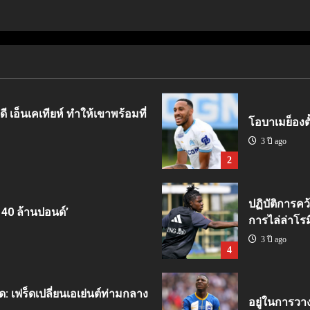
ี เอ็นเคเทียห์ ทำให้เขาพร้อมที่
โอบาเมย็องตั้
3 ปี ago
2
ปฏิบัติการคว
 40 ล้านปอนด์’
การไล่ล่าโรม
3 ปี ago
4
ด: เฟร็ดเปลี่ยนเอเย่นต์ท่ามกลาง
อยู่ในการวา