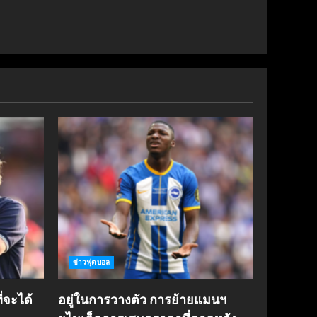
ข่าวฟุตบอล
่จะได้
อยู่ในการวางตัว การย้ายแมนฯ