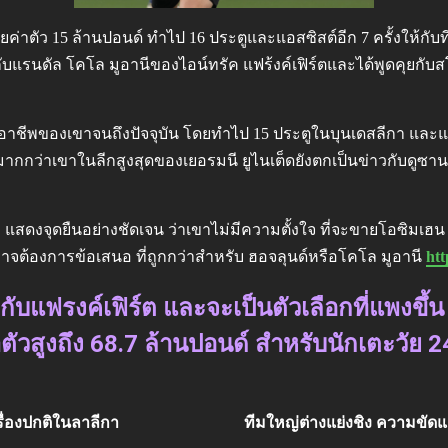
้วยค่าตัว 15 ล้านปอนด์ ทำไป 16 ประตูและแอสซิสต์อีก 7 ครั้งให้กับท
วกับแรนดัล โคโล มูอานีของไอน์ทรัค แฟร้งค์เฟิร์ตและได้พูดคุยก
ในอาชีพของเขาจนถึงปัจจุบัน โดยทำไป 15 ประตูในบุนเดสลีกา และแฟรง
ะตูได้มากกว่าเขาในลีกสูงสุดของเยอรมนี ยูไนเต็ดยังตกเป็นข่าวกับดู
แสดงจุดยืนอย่างชัดเจน ว่าเขาไม่มีความตั้งใจ ที่จะขายโอซิมเฮน
ต้องการข้อเสนอ ที่ถูกกว่าสำหรับ ฮอจลุนด์หรือโคโล มูอานี
htt
ปีกับแฟรงค์เฟิร์ต และจะเป็นตัวเลือกที่แพงข
าตัวสูงถึง 68.7 ล้านปอนด์ สำหรับนักเตะวัย 24
เรื่องปกติในลาลีกา
ทีมใหญ่ต่างแย่งชิง ความขัดแ