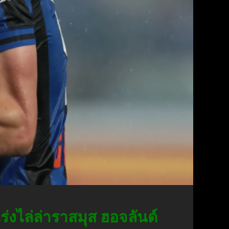
่งไล่ล่าราสมุส ฮอจลันด์