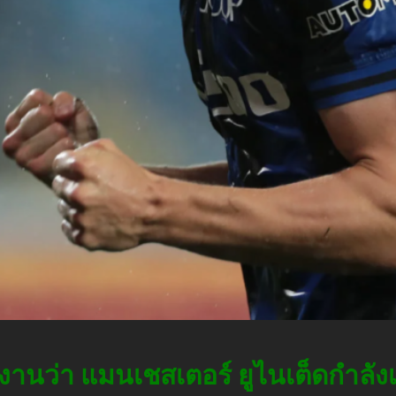
นว่า แมนเชสเตอร์ ยูไนเต็ดกำลังเร