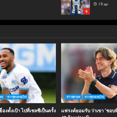
3 ปี ago
6
บอล
ข่าวฟุตบอลยุโรป
ข่าวฟุตบอล
ข่าวฟุตบอลยุโรป
องตั้งเป้า ไปที่เชลซีเป็นครั้ง
แฟรงค์ยอมรับ ว่าเขา ‘ชอบที