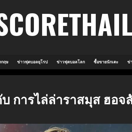
SCORETHAI
งกฤษ
ข่าวฟุตบอลยุโรป
ข่าวฟุตบอลโลก
ซื้อขายนักเตะ
ข่
บ การไล่ล่าราสมุส ฮอจลั