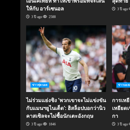
เอ็นเคเทียห์ ทำให้เขาพร้อมที่จะเล่น
สุดท้าย
ให้กับ อาร์เซนอล
3 ปี ago
3 ปี ago
2588
ข่าวฟุตบอล
ข่าวบอล
ไม่ร่วมแย่งชิง ‘พวกเขาจะไม่แข่งขัน
การเหยีย
กับแมนฯยูไนเต็ด’: ฮิสล็อปบอกว่านิว
เหยียดเช
คาสเซิลจะไม่ซื้อนักเตะอังกฤษ
กา
3 ปี ago
1846
3 ปี ago