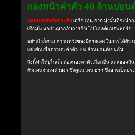
กองหน้าค่าตัว 40 ล้านปอน
แมนเชสเตอร์ยกระดับ
เอริก เทน ฮาก มุ่งมั่นที่จะน
เชื่อมโยงอย่างมากกับการย้ายไป โอลด์แทรฟฟอร์ด
อย่างไรก็ตาม ความหวังของปีศาจแดงในการได้ตัว เคน กำล
แข่งขันเพื่อดาวเตะค่าตัว 100 ล้านปอนด์เช่นกัน
สิ่งนี้ทำให้ยูไนเต็ดต้องมองหาตัวเลือกอื่น และฮอจลั
ตัวแทนจากหน่วยงา ซึ่งดูแล เทน ฮาก ซึ่งอาจเป็นปร