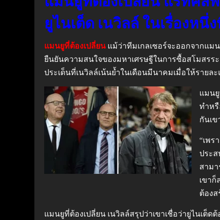
แมนยูที่ต้องเปลี่ยน แรทคลิ
ยูไนเต็ด เนวิลล์ ในเรื่องหนึ่ง
แมนยูที่ต้องเปลี่ยน
แม้ว่าทีมเกลเซอร์จะออกจากแมนเชสเต
ยืนยันความสนใจของมหาเศรษฐีในการซื้อสโมสรระยะย
ประเด็นที่เนวิลล์เน้นย้ำในเดือนมีนาคมเมื่อให้รายละเอ
แมนยู
ทำหรื
กันเข
“เพรา
ประสบ
สามาร
เขาก็
ต้องส
แมนยูที่ต้องเปลี่ยน เนวิลล์สรุปว่าเขาเชื่อว่ายูไนเ