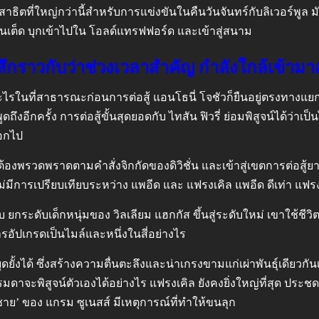
ะสาธิตที่ใหญ่กว่านี้สำหรับการแข่งขันในคืนวันจันทร์กับลิเวอร์พ
ไนเต็ด บุกเข้าไปใน โอลด์แทรฟฟอร์ด และเข้าสู่สนาม
รู้สึกราวกับว่าช่วงเวลาสำคัญ กำลังใกล้เข้า
อะไรในที่สาธารณะก่อนการต่อสู้ แอนโธนี่ โจชัวก็ยืนอยู่ตรงทางแย
ดถึงอีกครั้ง การต่อสู้ขั้นสุดยอดกับ ไทสัน ฟิวรี่ ย่อมพิสูจน์ได้ว่าเป
ออกไป
องพรวดพราดตามคำสั่งจิกกัดของดิวิชั่น และเข้าสู่เขตการต่อสู้ยา
การเปรียบเทียบระหว่าง แพอีด และ แฟรงเคิล แพอีด ดีเท่า แฟรงเ
ระดับเด็กหนุ่มของ วิลเลียม แฮกกัส ขึ้นสู่ระดับใหม่ เขาใช้ชีวิตอ
ารอัปเกรดเป็นไมล์และหนึ่งในสี่อย่างไร
ั้งได้ ซึ่งสร้างความตื่นตะลึงและน่าเกรงขามแก่เผ่าพันธุ์เดียวกันเ
ม่ธรรมดาจะพิสูจน์ตัวเองได้อย่างไร แฟรงเคิล ยังคงยิ่งใหญ่ที่สุด ปร
ชาย’ ของ แกรม ซูเนสส์ มีเหตุการณ์ที่ทำให้ขนลุก