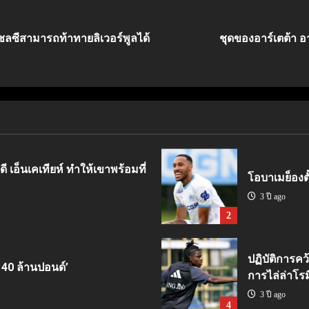
าเชลซีสามารถท้าทายลิเวอร์พูลได้
ชุดของอาร์เตต้า อา
ี เอ็นเคเทียห์ ทำให้เขาพร้อมที่
โอบาเมย็องตั้
3 ปี ago
2
ปฏิบัติการคว
 40 ล้านปอนด์’
การไล่ล่าโรม
3 ปี ago
4