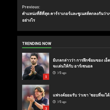
Continue
Previous:
ตำแหน่งที่ดีที่สุด คาร์ราเกอร์และซูเนสส์ตกลงกันว่
Reading
อย่างไร
TRENDING NOW
มิเกลกล่าวว่า การฝึกซ้อมของ เอ็ดด
จะเล่นให้กับ อาร์เซนอล
3 ปี ago
1
แฟรงค์ยอมรับ ว่าเขา ‘ชอบที่จะได้
3 ปี ago
3