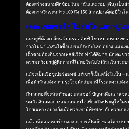
ต้องสร้างสนามฝึกซ้อมใหม่ “ฉันและรอย (คีน) เป็นส่วน
ต้องการเงินระหว่าง 100 ถึง 150 ล้านปอนด์ต่อปีในโครง
เดอะเกลเซอร์ส ไม่สนใจ แมนฯยูไนเ
แมนยูที่ต้องเปลี่ยน จิมแรทคลิฟฟ์ โยนหมวกของเขาล
จากโมนาโกสนใจซื้อแบรนด์ระดับโลก อย่าง แมนเชสเตอร์
เด็กชายท้องถิ่นจากเฟลส์เวิร์ธ ทำได้ดีมาก นักเตะช
ความหวังมาสู่ผู้ติดตามที่ไม่พอใจนับไม่ถ้วนในกระบ
แม้จะเป็นเรือซูเปอร์ยอทช์ แต่เขาก็เป็นหนึ่งในนั้น 
เพื่อนำวันแห่งความรุ่งโรจน์กลับมาที่โรงละครแห่งควา
มีมากพอที่จะหันหัวของ เกลเซอร์ ปัญหาคือแมนเชสเ
นมวัวเงินสดอย่างสนุกสนานได้เพียงเปิดประตูให้ใคร
โดยเฉพาะอย่างยิ่งเมื่อพวกเขามีพิษพอๆ กับพวกเกลเ
แม้ว่าทีมเกลเซอร์จะมองว่าการเป็นเจ้าของไม้กระบอง