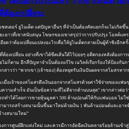
ฟฟ์ ได้บอกใบ้ไปแล้ว ว่าเขาเห็นด้วย
ที่ต้องเปลี่ยน
อร์ ยูไนเต็ด แต่ปัญหาอื่นๆ ที่จำเป็นต้องคัดแยกก็จะไม่เกิดขึ้น แล
าวที่เขาสนับสนุน โฆษกของเขาสรุปว่าการปรับปรุง โอลด์แทรฟฟอ
ียดว่าต้องเปลี่ยนแปลงอะไรเพื่อให้ยูไนเต็ดกลายเป็นผู้ท้าชิงอีกครั้
ที่ต้องเปลี่ยน อย่างที่เขาได้ขีดเส้นใต้ไว้บ่อยๆ อดีตกองหลังต้อง
อไม่ก็ตาม อีกสี่ปัญหาจำเป็นต้องแก้ไข เนวิลล์เรียกร้องให้ป้องกัน
ากล่าวว่า “พวกเขา [เจ้าของ] ต้องหยุดรับเงินปันผลจากสโมสรหา
ะเมื่อเจ้าของสโมสรดึงเงินออกจากสโมสรด้วยค่าใช้จ่ายของแฟนๆ ด้
ความสำเร็จ มันเป็นข้อความที่ไม่ดีจากด้านบนสุด” เขากล่าวต่อว่
ถทำได้โดยการขายหุ้นมูลค่า 500 ล้านปอนด์ให้กับแฟนบอล ไม่ใ
สามารถสร้างสนามนั้นขึ้นมาใหม่ด้วยเงิน 1 พันล้านปอนด์และอาจจำเ
ร้างสนามใหม่”
ต็ดต้องการศูนย์ฝึกแห่งใหม่ และควรมีการอัดฉีดเงินหลายร้อยล้านเข้า