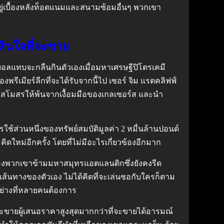
ี่อยู่เบื้องหลังท็อตแนมและสนามซ้อมอื่นๆ พวกเขา
ินใจที่จะขาย
บอลแทบจะกลืนกินตัวเองเมื่อมหาเศรษฐีปิโตรเคมี
ีเมียร์ลีกที่จะได้รับจากนี้ไป เซอร์ จิม แรตคลิฟฟ์
ช่วยสโมสรให้พ้นจากเงื้อมมือของเกลเซอร์ส และนำ
รใช้ส่วนหนึ่งของทรัพย์สมบัติมูลค่า 2 หมื่นล้านปอนด์
ิดใหม่อีกครั้ง โดยที่ไม่มีอะไรเกี่ยวข้องอีกมาก
ลของพวกเขาข้ามมหาสมุทรแอตแลนติกซึ่งยังคงรีด
ส้นทางของตัวเอง ไม่ได้คิดที่จะเล่นซอกับใครก็ตาม
อย่างที่หลายคนต้องการ
ี่จะขายผู้เสนอราคาสูงสุดมากกว่าที่จะขายได้อารมณ์