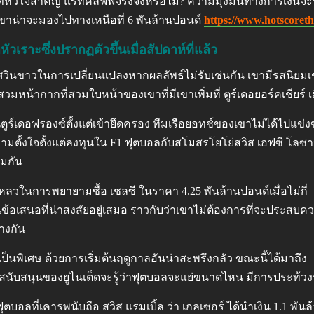
ิจที่หัวใจสำคัญ แรทคลิฟฟ์จริงจังหรือไม่? ความมุ่งมั่นทางการเงิ
 เขาน่าจะมองไปทางเหนือที่ 6 พันล้านปอนด์
https://www.hotscoreth
ัวเราะซึ่งปรากฏตัวขึ้นเมื่อสัปดาห์ที่แล้ว
ินขาวในการเปลี่ยนแปลงหากผลลัพธ์ไม่รับเช่นกัน เขามีรสนิยมเช่นน
หน้ากากที่สวมใบหน้าของเขาที่มีเขาเพิ่มที่ ตูร์เดอยอร์คเชียร์ เมื่
นตูร์เดอฟรองซ์ตั้งแต่เข้ายึดครอง ทีมเรือยอทช์ของเขาไม่ได้ไปแข่ง
ิกความตั้งใจตั้งแต่ลงทุนใน F1 ฟุตบอลกับสโมสรโยโย่สวิส เอฟซี โลซา
ยมกัน
เหลวในการพยายามซื้อ เชลซี ในราคา 4.25 พันล้านปอนด์เมื่อไม่กี่
นข้อเสนอที่น่าสงสัยอยู่เสมอ ราวกับว่าเขาไม่ต้องการที่จะประสบค
่างกัน
นพิเศษ ด้วยการเริ่มต้นฤดูกาลอันน่าสะพรึงกลัว ขณะนี้ได้มาถึง
ฝ่ายสนับสนุนของยูไนเต็ดจะรู้ว่าฟุตบอลจะแย่ขนาดไหน มีการประท้ว
ุตบอลที่เคารพนับถือ สวิส แรมเบิ้ล ว่า เกลเซอร์ ได้นำเงิน 1.1