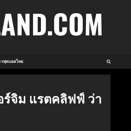
LAND.COM
าวฟุตบอลไทย
ซอร์จิม แรตคลิฟฟ์ ว่า