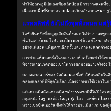
ทำให้อุณหภูมิเย็นลงเพียงเล็กน้อย มีการวางแผนที่จ
เนื่องจากพื้นที่รักษาความปลอดภัยหลังจากแฟน ๆ ยู
แรทคลิฟฟ์ ยังไม่ถึงจุดทั้งหมด แต่
โจชัวยืนหยัดที่จะสูญเสียมันทั้งหมด ไม่ว่าเขาจะพูด
คืนวันเสาร์และ โจชัว จะเป็นรุ่นเฮฟวี่เวทที่โลกกำลังพู
อย่างแน่นอน แพ้ยูเครนอีกครั้งและภาพจะแตกต่าง
การพ่ายแพ้สามครั้งในระยะเวลาห้าครั้งจะทำให้เขาต้
พิจารณาอนาคตของเขาในการชกมวยอย่างจริงจัง ไม่มี
คลาสมาสเตอร์ของ จัดด์มอนเต ซึ่งทำให้ชนะสิบในสิบ ยก
คล่องแคล่วที่ดีที่สุดในโลก เนื่องจากเขาใช้เวลาในก
แต่แฟรงเคิลคือแฟรงเคิล พลังธรรมชาติที่ไม่มีใครหยุดย
กลุ่มหนึ่ง ในฐานะที่ยิ่งใหญ่ที่สุด ไม่ว่า แพอีด ที่ไ
หว่างเชลซี-สเปอร์ส ซึ่งทำให้การประเมิน ‘เกมของผู้