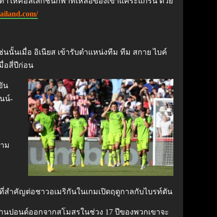
นจะทำให้คอลเลกชันกีฬาที่เหลือของเขาแคระแกร็น ด้วย
ailand.com/
ั้นเมื่อ อิเนียส เข้ารับตำแหน่งทีม ทีม สกาย ไบค์
อสี่ปีก่อน
ขัน
นน์-
วาม
งที่สำคัญต่อชาวอเมริกันในเกมเปิดฤดูกาลกับไบรท์ตัน
 พันล้านปอนด์ออกจากสโมสรในช่วง 17 ปีของพวกเขาจะ