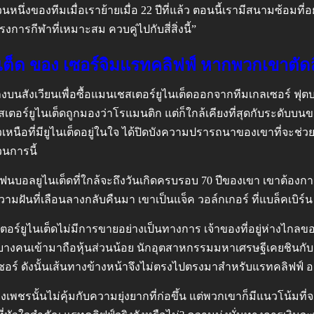
หนึ่งของทีมเมื่อเราย้ายเมื่อ 22 ปีที่แล้ว ตอนนี้เรามีสนามซ้อมท
การกีฬาที่เหมาะสม ควบคู่ไปกับสี่สิ่งนี้”
ต็ด ของ เซอร์จิมแรทคลิฟฟ์ หากพวกเขาตัดส
งบนสังเวียนเพื่อซื้อแมนเชสเตอร์ยูไนเต็ดออกจากทีมเกลเซอร์ ฟุต
ยูไนเต็ดถูกมองว่าโรแมนติก แต่ก็ใกล้เคียงที่สุดกับระดับบนของพร
าวเหนือที่มียูไนเต็ดอยู่ในใจ ได้ปิดบังความปรารถนาของเขาที่จะ
วนการนี้
– แฟนบอลยูไนเต็ดที่ใกล้จะถึงวันเกิดครบรอบ 70 ปีของเขา เขาต้องกา
มฝันที่เลือนลางกลับคืนมา เขาเป็นแจ็ค วอล์กเกอร์ ที่แบล็คเบิร์น ค
ตอร์ยูไนเต็ดไม่มีการขายอย่างเป็นทางการ เจ้าของที่อยู่ห่างไก
บางคนเข้ามาถือหุ้นส่วนน้อย นักอุตสาหกรรมมหาเศรษฐีเคยชินกับเ
ซอร์ ดังนั้นเส้นทางข้างหน้าจึงไม่ตรงไปตรงมาสำหรับแรทคลิฟฟ์ 
เพชรนั้นไม่คุ้มกับความยุ่งยากที่ก่อขึ้น แต่พวกเขาก็มีแนวโน้มท