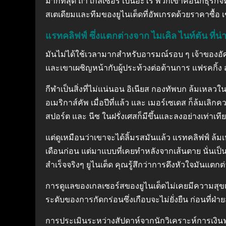
มากที่สุด ถ้า เกลเซอร์ เป็นอะไร พวกเขาคือนักธุรก
สเตเดียมและทีมของยูไนเต็ดที่อัพเกรดด้วยราคาซื้อ
แรทคลิฟฟ์ ซึ่งแตกต่างจาก ไมเคิล ไนท์ตัน ที่น่าห
มันไม่ได้ใช้เวลามากสำหรับอารมณ์รอบ ๆ เจ้าของอัศว
และเขาเผชิญหน้ากับผู้ประท้วงต่อต้านการ แฟรคกิ้ง สวม
กีฬาเป็นสิ่งที่ไม่แน่นอน อิเนียส กองทัพบก ล้มเหลวใ
อเมริกาส์คัพ เมื่อปีที่แล้ว และ เมอร์เซเดส ก็ล้มเล
สปอร์ต และ นีซ ในฝรั่งเศสก็มีขึ้นและลงอย่างเท่าเที
แต่ดูเหมือนว่าเขาจะได้ลิ้มรสมันแล้ว แรทคลิฟฟ์ ล้ม
เดือนก่อน แต่มาแบบที่เคยทำหลังจากเส้นตาย นั่นเป็
สำเร็จจริงๆ ยูไนเต็ด คุณรู้สึกว่าการดึงหัวใจมันแตกต
การดูแลของเกลเซอร์สของยูไนเต็ดไม่เคยมีความสุขเป็
ระดับของการกัดกร่อนซึ่งเกือบจะไม่ยั่งยืน ก่อนที่
การประเมินระหว่างสัปดาห์จากนักวิเคราะห์การเงินฟ