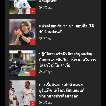
ครั้งสุดท้าย
3 ปี ago
2
แฟรงค์ยอมรับ ว่าเขา ‘ชอบที่จะได้
40 ล้านปอนด์’
3 ปี ago
3
ปฏิบัติการคว้าตัว ลิเวอร์พูลเผชิญ
กับการแข่งขันกับอาร์เซนอลในการ
ไล่ล่าโรมิโอ ลาเวีย
3 ปี ago
4
การเริ่มต้นของเม้าท์ แมนฯ
ยูไนเต็ด: เฟร็ดเปลี่ยนเอเย่นต์
ท่ามกลางข่าวลือลาออก
3 ปี ago
5