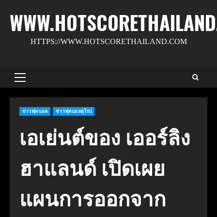
Skip
WWW.HOTSCORETHAILAND
to
content
HTTPS://WWW.HOTSCORETHAILAND.COM
Primary
Menu
ข่าวฟุตบอล
ข่าวฟุตบอลยุโรป
เอเย่นต์ของ เออร์ลิง
ฮาแลนด์ เปิดเผย
แผนการออกจาก