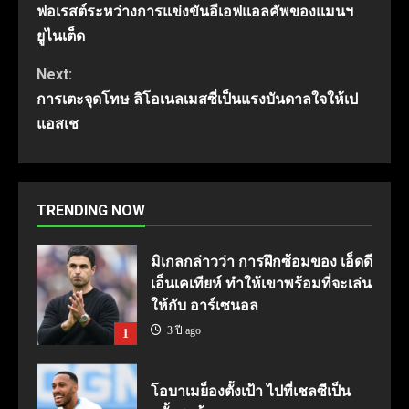
Reading
ฟอเรสต์ระหว่างการแข่งขันอีเอฟแอลคัพของแมนฯ
ยูไนเต็ด
Next:
การเตะจุดโทษ ลิโอเนลเมสซี่เป็นแรงบันดาลใจให้เป
แอสเช
TRENDING NOW
มิเกลกล่าวว่า การฝึกซ้อมของ เอ็ดดี
เอ็นเคเทียห์ ทำให้เขาพร้อมที่จะเล่น
ให้กับ อาร์เซนอล
3 ปี ago
1
โอบาเมย็องตั้งเป้า ไปที่เชลซีเป็น