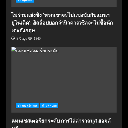
ไม่ร่วมแย่งชิง ‘พวกเขาจะไม่แข่งขันกับแมนฯ
ยูไนเต็ด’: ฮิสล็อปบอกว่านิวคาสเซิลจะไม่ซื้อนัก
เตะอังกฤษ
3 ปี ago
1846
ข่าวบอลอังกฤษ
ข่าวฟุตบอล
แมนเชสเตอร์ยกระดับ การไล่ล่าราสมุส ฮอจลั