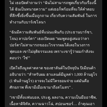
ไม่ เธอปัดคำถามว่า “ฉันไม่สามารถพูดเกี่ยวกับเรื่องนี้
ได้ ฉันเป็นทนายความ” แต่เธอก็พร้อมที่จะให้คำตอบ
ที่ลึกซึ้งยิ่งขึ้นเมื่อถูกถาม เกี่ยวกับความสัมพันธ์ ในการ
ทำงานกับบาร์เซโลนา
“ฉันมีความสัมพันธ์ที่แน่นแฟ้นกับ (ประธานบาร์ซา,
โจน) ลาปอร์ตา” เธอเปิดเผย “ผมพูดอยู่เสมอว่าลา
ปอร์ตาไม่สามารถขออะไรจากผมได้เลยในวงการ
ฟุตบอล เขาไม่ยุติธรรมเลย เพราะเขารู้ว่าผมกำลังจะ
ตอบว่า ‘ใช่'”
เปิดใจถึงมูลค่าตลาด ของฮาลันด์ในปัจจุบัน ปิเมียนต้า
อธิบายว่า: “สำหรับผม ฮาแลนด์มีมูลค่า 1,000 ล้านยูโร
(1 พันล้านยูโร) อาจจะไม่มีใครยอมจ่าย แต่มันคือ
ศักยภาพ ที่เขามีเมื่อเขามาถึงสโมสร” .
“เขามีทั้งแฟนบอล, ประตู, ผลงาน, ความเป็นมืออาชีพ,
เนื้อหาดิจิทัล, ความฉาวโฉ่, สปอนเซอร์… ถ้าคุณเอา