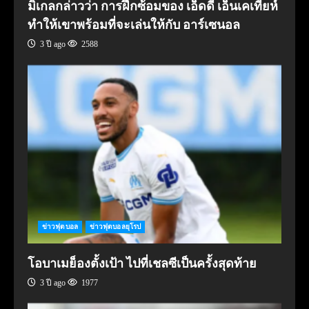
มิเกลกล่าวว่า การฝึกซ้อมของ เอ็ดดี เอ็นเคเทียห์
ทำให้เขาพร้อมที่จะเล่นให้กับ อาร์เซนอล
3 ปี ago
2588
ข่าวฟุตบอล
ข่าวฟุตบอลยุโรป
โอบาเมย็องตั้งเป้า ไปที่เชลซีเป็นครั้งสุดท้าย
3 ปี ago
1977