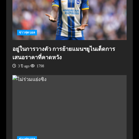
ข่าวฟุตบอล
อยู่ในการวางตัว การย้ายแมนฯยูไนเต็ดการ
เสนอราคาที่คาดหวัง
3 ปี ago
1798
ข่าวฟุตบอล