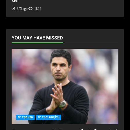
นด์
3 ปี ago
1864
YOU MAY HAVE MISSED
ข่าวฟุตบอล
ข่าวฟุตบอลยุโรป