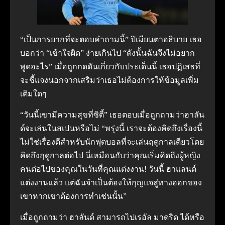
“เป็นการยากที่จะตอบคำถามนี้” ปิเมียนตาอธิบาย เธอ
บอกว่า “เข้าใจผิด” ง่ายเกินไป “ดังนั้นฉันจึงไม่อยาก
พูดอะไร” เมื่อถูกกดดันเกี่ยวกับประเด็นนี้ เธอปฏิเสธที่
จะชี้แจงนอกจากเสริมว่าเธอไม่ต้องการให้ข้อมูลเพิ่ม
เติมใดๆ
“วันนี้เขามีความสุขที่ซิตี้” เธอตอบเมื่อถูกถามว่าฮาลัน
ด์จะเล่นในสเปนหรือไม่ “พรุ่งนี้ เราจะต้องคิดถึงเรื่องนี้
ไม่ใช่เรื่องดีสำหรับนักฟุตบอลที่จะเล่นฤดูกาลเดียวโดย
คิดถึงฤดูกาลต่อไป นี่เหมือนกับว่าคุณเริ่มคิดถึงผู้หญิง
คนต่อไปของคุณในวันที่คุณแต่งงาน! วันนี้ ฮาแลนด์
แต่งงานแล้ว แต่ฉันจำเป็นต้องให้กุญแจสู่ทางออกของ
เขาหากเขาต้องการทำเช่นนั้น”
เมื่อถูกถามว่า ฮาลันด์ สามารถไปเรอัล มาดริด ได้หรือ