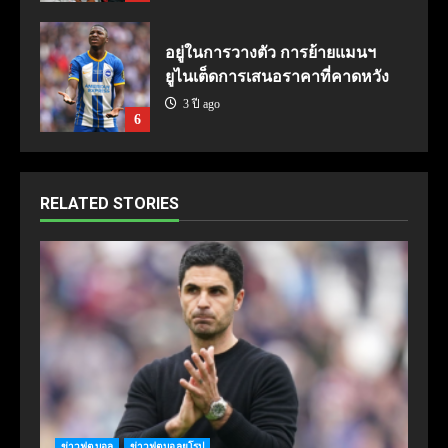
อยู่ในการวางตัว การย้ายแมนฯ
ยูไนเต็ดการเสนอราคาที่คาดหวัง
3 ปี ago
6
RELATED STORIES
ข่าวฟุตบอล
ข่าวฟุตบอลยุโรป