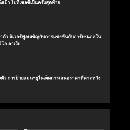
งเป้า ไปที่เชลซีเป็นครั้งสุดท้าย
้าตัว ลิเวอร์พูลเผชิญกับการแข่งขันกับอาร์เซนอลใน
ิโอ ลาเวีย
งตัว การย้ายแมนฯยูไนเต็ดการเสนอราคาที่คาดหวัง