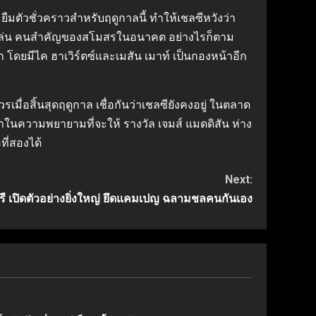
ืมตัวชั่วคราวสำหรับฤดูกาลนี้ ทำให้เชลซีหวังว่า
นผู้เล่น คนสำคัญของสโมสรในอนาคต อย่างไรก็ตาม
โดยมีไค ฮาเวิร์ตซ์และเมสัน เมาท์ เป็นกองหน้าอีก
มื่อสิ้นสุดฤดูกาล เชื่อกันว่าเชลซียังคงอยู่ ในตลาด
าในความพยายามที่จะให้ รางวัล เจมส์ แมดดิสัน ห่าง
ี่สองได้
Next:
ี เปิดตัวอย่างยิ่งใหญ่ ยึดแคมเปญ ฉลามชลคนกันเอง