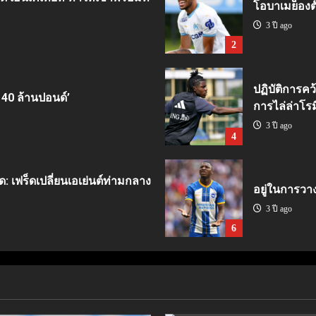
โอบาเมย็องตั้
3 ปี ago
2
ปฏิบัติการคว
 40 ล้านปอนด์’
การไล่ล่าโรม
3 ปี ago
4
ด: เฟร็ดเปลี่ยนเอเย่นต์ท่ามกลาง
อยู่ในการวา
3 ปี ago
6