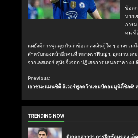
ข้อตก
หากเข
การมา
คน ที่
แต่ยังมีการพูดคุย กันว่าข้อตกลงเงินกู้ใด ๆ อาจรวม
สำหรับกองหน้าอีกคนที่ พลาดราฟินญ่า, อุสมาน เดมเบ
จากเลสเตอร์ สุนัขจิ้งจอก ปฏิเสธการ เสนอราคา 40 
Continue
Previous:
เอาชนะแมนซิตี้ ลิเวอร์พูลคว้าแชมป์คอมมูนิตี้ชิลด์!
Reading
TRENDING NOW
มิเกลกล่าวว่า การฝึกซ้อมของ เอ็ดด