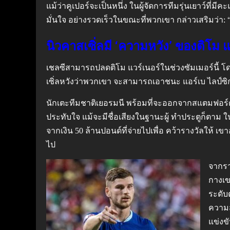
แม้ว่าคูเปอร์จะเป็นหนึ่ง ในผู้จัดการทีมรุ่นเยาว์ที
มั่นใจ อย่างรวดเร็วในขณะที่พวกเขา กล่าวเสริมว่า: “ช
นิวคาสเซิ่ลมี ‘ความหวัง’ ของติโม 
เชลซีสามารถปลดติโม แวร์เนอร์ในช่วงซัมเมอร์นี้ โด
เซิ่ลหวังว่าพวกเขา จะสามารถเอาชนะ แอร์เบ ไลป์ซิก 
นักเตะทีมชาติเยอรมนี พร้อมที่จะออกจากสแตมฟอร์ด 
ประทับใจ แม้จะมีชื่อเสียงในฐานะผู้ ทำประตูก็ตาม ในส
จากเงิน 50 ล้านปอนด์ที่จ่ายไปเพื่อ คว้ารางวัลให้ 
ไป
จากรา
กางเข
ระดับ
ความส
แข่งขั