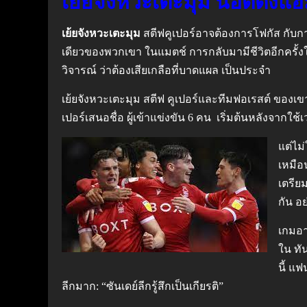
เย้ยจังหวะเตะมุม น็อตติ้งแ
เย้ยจังหวะเตะมุม
สตีฟคูเปอร์อาจต้องการโฟกัส กับกา
เดียวของพวกเขา ในแมตช์ การกลับมามีชีวิตอีกครั้งใ
วิจารณ์ ว่าต้องเสียเกลือที่บาดแผล เป็นประจำ
เย้ยจังหวะเตะมุม สตีฟ คูเปอร์และทีมฟอเรสต์ ของเขาไ
เปอร์เสนอชื่อ ผู้เข้าแข่งขัน 6 คน เริ่มต้นหลังจากใ
แต่ไม่
เหมือน
เตรีย
กัน อย
เกมอา
ใน ทั
นี้ แฟ
ลีกมาก: “ซันเดย์ลีกรู้สึกเป็นเกียรติ”