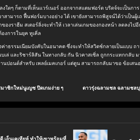
ลงใดๆ ก็ตามที่เห็นแวร์เนอร์ ออกจากสแตมฟอร์ด บริดจ์จะเป็นการ ย
าสามารถ ฟื้นฟอร์มบางอย่าง ได้ เขายังสามารถพิสูจน์ได้ว่าเป็
ของราฮีม สเตอร์ลิ่งจะทำให้ เวลาเล่นเกมของกองหน้า ลดลงไปอีก 
ต้องการในยุค ทูเคิ่ล
ถึงค่าธรรมเนียมบังคับในอนาคต ซึ่งจะทำให้สวิตช์กลายเป็นแบบ ถาวรเ
เล่ และริชาร์ลิสัน ในทางกลับ กัน นิวคาสเซิ่ล ถูกกระแทกกลับ ม
ล้านปอนด์สำหรับ เพลย์เมคเกอร์ แต่ตูน สามารถกลับมาขอ ข้อเสนอท
 สมาชิกใหม่นูเญซ ปิดเกมง่าย ๆ
ดาวรุ่งฉลามชล ฉลามชลบุร
ี เอ็นเคเทียห์ ทำให้เขาพร้อมที่