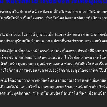
ฮม ฟอเรสต์ เยาะเย้ยจังหวะเตะมุมแปล
รเตะมุมใน สัปดาห์หน้า หลังจากที่กิจวัตรของ พวกเขากับนิวคาสเซ
น พรีเมียร์ลีก เป็นเรื่องยาก สำหรับน็อตติงแฮม ฟอเรสต์ เนื่อง
ม่มีอะไรไปในทางที่ ถูกต้องเมื่อวันเสาร์ที่พวกเขาพ่าย นิวคาสเซิ่
ช้เวลาช่วงฤดูร้อนเป็น จำนวนมาก แต่เขาก็หวัง ว่าพวกเขาจะเจลโดยเร
ใช่แค่ผู้เล่น ที่ถูกวิพากษ์วิจารณ์เท่านั้น เนื่องจากเจ้าหน้าที่ฝึกสอน
ใคร ซึ่งผิดพลาดอย่างมหันต์ แน่นอนว่าไม่ใช่สิ่งที่เราเคย เห็นในพรีเ
มตัวสำหรับ มุมแรกและมุมเดียวของเกม ฟอเรสต์ตัดสินใจ ที่จะเริ่มเ
่างไรก็ตาม การส่งบอลส่งตรงไปยังผู้รักษาประตู เนื่องจากนิค โป๊ปได้
จไม่ได้ออกอากาศ ทางทีวีสดในสหราชอาณาจักร แต่น่าเสียดายส
นที และไม่น่าแปลกใจที่ พวกเขาถูกเยาะเย้ยอย่างหนักเกี่ยวกับ ก
นคนหนึ่งพูดติดตลก: “มันเหมือนกับสิ่ง ที่ฉันทำใน ฟีฟ่า เมื่อฉันเบื