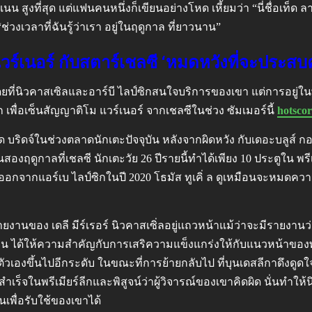
่มีคะแนน สูงที่สุด แต่แฟนคนหนึ่งก็เขียนอย่างโหด เหี้ยมว่า “นี่ชื
่วงเวลาที่ฉันรู้ว่าเรา อยู่ในฤดูกาล ที่ยาวนาน”
แวร์เนอร์ กับสตาร์เชลซี ‘หมดหวังที่จะประส
ยที่นิวคาสเซิลและอาร์บี ไลป์ซิกสนใจบริการของเขา แต่การอยู่ในพ
เพื่อเซ็นสัญญาติโม แวร์เนอร์ จากเชลซีในช่วง ซัมเมอร์นี้
hotsco
บริดจ์ในช่วงตลาดนักเตะปัจจุบัน หลังจากผิดหวัง กับเดอะบลูส์ 
องฤดูกาลที่เชลซี นักเตะวัย 26 ปีรายนี้ทำได้เพียง 10 ประตูใน พรีเ
เขาออกจากแอร์เบ ไลป์ซิกในปี 2020 โธมัส ทูเคิ่ ล ดูเหมือนจะหมด
ยงานของ เดลี มีร์เรอร์ นิวคาสเซิ่ลอยู่แถวหน้าแม้ว่าจะมีรายงานว่
น ได้ให้ความสำคัญกับการเสริความแข็งแกร่งให้กับแนวหน้าของ
ตัวเองขึ้นไปอีกระดับ ในขณะที่การย้ายกลับไป ที่บุนเดสลีกาดึงดู
ำเร็จในพรีเมียร์ลีกและพิสูจน์ว่าผู้วิจารณ์ของเขาคิดผิด นั่นท
นเพื่อรับใช้ของเขาได้