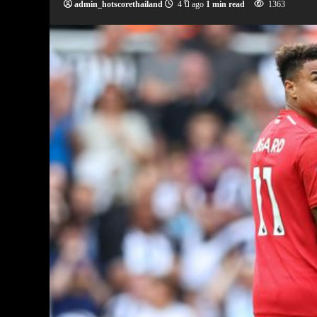
admin_hotscorethailand
4 ปี ago
1 min read
1363