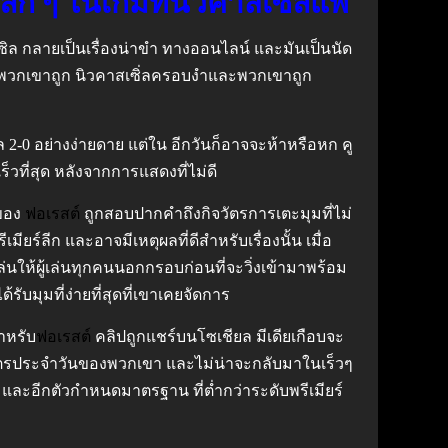
ก ๆ ในเกมที่นิวคาสเซิ่ลแพ้
ิล กลายเป็นเรื่องน่าขำ ทางออนไลน์ และมันเป็นนัด
จากพวกเขาถูก นิวคาสเซิ่ลครอบงำและพวกเขาถูก
ล 2-0 อย่างง่ายดาย แต่ใน อีกวันก็อาจจะห้าหรือหก คู
็วที่สุด หลังจากการแสดงที่ไม่ดี
 ของ
ฟอเรสต์
ถูกสอบปากคำถึงกิจวัตรการเตะมุมที่ไม่
มียร์ลีก และอาจมีเหตุผลที่ดีสำหรับเรื่องนั้น เมื่อ
ล่นให้ผู้เล่นทุกคนนอกกรอบก่อนที่จะวิ่งเข้ามาพร้อม
รับมุมที่ง่ายที่สุดที่เขาเคยจัดการ
ำหรับ
ฟอเรสต์
คลิปถูกแชร์บนโซเชียล มีเดียเกือบจะ
ิจวัตรประจำวันของพวกเขา และไม่น่าจะกลับมาในเร็วๆ
่อ” และอีกตัวกำหนดมาตรฐาน ที่ต่ำกว่าระดับพรีเมียร์