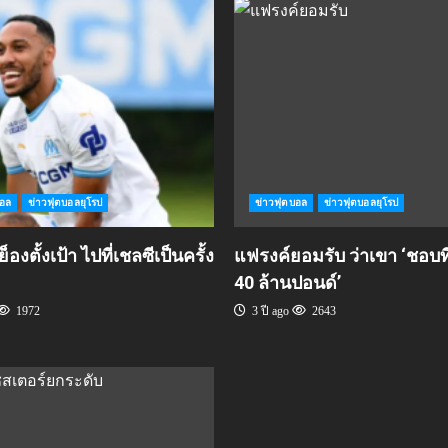
บอล
ข่าวฟุตบอลยุโรป
ข่าวฟุตบอล
ข่าวฟุตบอลยุโรป
องตั้งเป้า ไปที่เชลซีเป็นครั้ง
แฟรงค์ยอมรับ ว่าเขา ‘ชอบที
40 ล้านปอนด์’
1972
3 ปี ago
2643