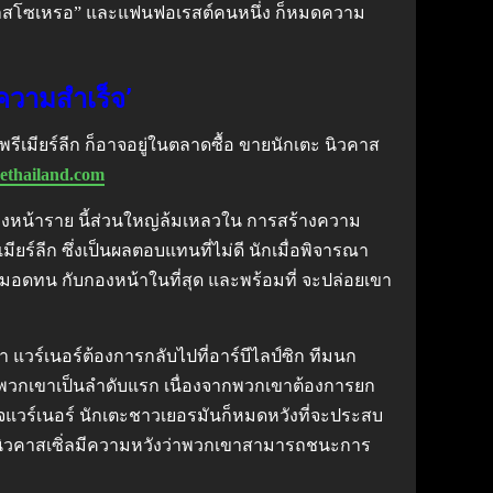
่อเท็ด ลาสโซเหรอ” และแฟนฟอเรสต์คนหนึ่ง ก็หมดความ
บความสำเร็จ’
รีเมียร์ลีก ก็อาจอยู่ในตลาดซื้อ ขายนักเตะ นิวคาส
rethailand.com
กองหน้าราย นี้ส่วนใหญ่ล้มเหลวใน การสร้างความ
มียร์ลีก ซึ่งเป็นผลตอบแทนที่ไม่ดี นักเมื่อพิจารณา
ความอดทน กับกองหน้าในที่สุด และพร้อมที่ จะปล่อยเขา
า แวร์เนอร์ต้องการกลับไปที่อาร์บีไลป์ซิก ทีมนก
พวกเขาเป็นลำดับแรก เนื่องจากพวกเขาต้องการยก
ดใจแวร์เนอร์ นักเตะชาวเยอรมันก็หมดหวังที่จะประสบ
ำให้นิวคาสเซิ่ลมีความหวังว่าพวกเขาสามารถชนะการ