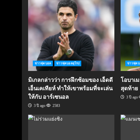
ข่าวฟุตบอล
ข่าวฟุตบอลยุโรป
ข่าวฟุต
มิเกลกล่าวว่า การฝึกซ้อมของ เอ็ดดี
โอบาเมย็
เอ็นเคเทียห์ ทำให้เขาพร้อมที่จะเล่น
สุดท้าย
ให้กับ อาร์เซนอล
3 ปี ago
3 ปี ago
2583