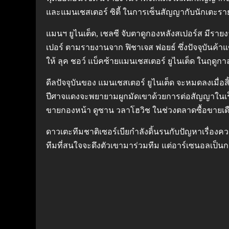
และแมนเชสเตอร์ ซิตี้ ในการเซ็นสัญญากับนักเตะราย
แมนฯ ยูไนเต็ด, เชลซี จับตาดูกองหลังสเปอร์ส มีรายง
เปอร์ ตามรายงานจาก ฟิชาเจส ฟอยธ์ ซึ่งปัจจุบันค้า
ให้ ลุค ชอว์ แบ็คซ้ายแมนเชสเตอร์ ยูไนเต็ด ในฤดูกา
ดีลปัจจุบันของ แมนเชสเตอร์ ยูไนเต็ด จะหมดลงเมื่อ
ปีศาจแดงจะพยายามผูกมัดเขาด้วยการต่อสัญญาในเร็วๆ 
ขายกองหน้า ดูซาน วลาโฮวิช ในช่วงตลาดซื้อขาย
ดาวเตะทีมชาติเซอร์เบียกําลังดิ้นรนกับปัญหาเรื่อง
ทีมที่สนใจจะดึงตัวเขามาร่วมทีม แต่อาร์เซนอลเป็นก