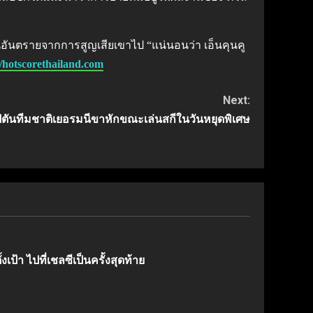
ในอันตรายจากการสูญเสียเขาไป “แน่นอนว่า เอ็นคุนคู
//hotscorethailand.com
Next:
ปตันทีมชาติเยอรมนีขาหักขณะเล่นสกีในวันหยุดพิเศษ
งเป้า ไปที่เชลซีเป็นครั้งสุดท้าย