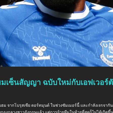
ียมเซ็นสัญญา ฉบับใหม่กับเอฟเวอร์ตั
งแฮม จากโบรุสเซีย ดอร์ทมุนด์ ในช่วงซัมเมอร์นี้ และกําลังเจรจากั
องกลางชาวอังกฤษแล้ว แต่การย้ายทีมในท้ายที่สุดก็ไม่ได้เกิดขึ้