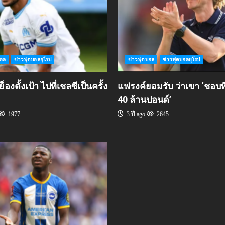
บอล
ข่าวฟุตบอลยุโรป
ข่าวฟุตบอล
ข่าวฟุตบอลยุโรป
องตั้งเป้า ไปที่เชลซีเป็นครั้ง
แฟรงค์ยอมรับ ว่าเขา ‘ชอบที
40 ล้านปอนด์’
1977
3 ปี ago
2645