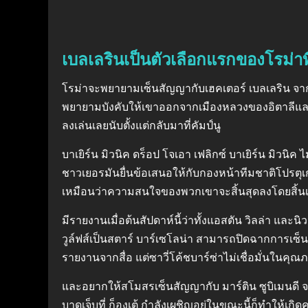
เบลเลรินเป็นตัวเลือกแรกของโรม่าท
โรม่าจะพยายามเซ็นสัญญากับเฮคเตอร์ เบลเลริน จ
พยายามบังคับให้เขาออกจากเมืองหลวงของอิตาลีและ
ลงเล่นเลยนับตั้งแต่กลับมาที่คัมป์นู
บาเยิร์น มิวนิค ดร็อป โจเอา เฟลิกซ์ บาเยิร์น มิวนิ
ชาวเยอรมันยื่นข้อเสนอให้กับกองหน้าทีมชาติโปรตุเ
เหมือนว่าความสนใจของพวกเขาจะสิ้นสุดลงโดยสิ้นเ
มีรายงานเมื่อต้นสัปดาห์นี้ว่าทั้งแอสตัน วิลล่า และ
วูล์ฟส์เป็นสตาร์ บาร์เซโลน่า สามารถปิดฉากการเซ็น
รายงานจากสื่อ แต่ซาวี่โค้ชบาร์ซ่าไม่เชื่อมั่นในค
และอยากให้สโมสรเซ็นสัญญากับ มาร์ติน ซูบิเมนดี จา
บาดเจ็บที่ ก็องเต้ กําลังเผชิญอยู่ในขณะนี้ก็ทําให้เ