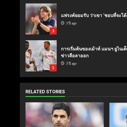
แฟรงค์ยอมรับ ว่าเขา ‘ชอบที่จะได้
3 ปี ago
3
การเริ่มต้นของเม้าท์ แมนฯ ยูไนเต็
ข่าวลือลาออก
3 ปี ago
5
RELATED STORIES