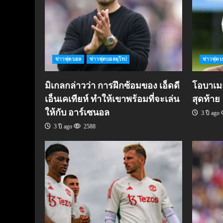
ข่าวฟุตบอล
ข่าวฟุตบอลยุโรป
ข่าวฟุต
มิเกลกล่าวว่า การฝึกซ้อมของ เอ็ดดี
โอบาเมย็
เอ็นเคเทียห์ ทำให้เขาพร้อมที่จะเล่น
สุดท้าย
ให้กับ อาร์เซนอล
3 ปี ago
3 ปี ago
2588