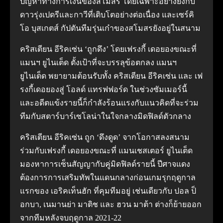
ปัญหาทางการเงินของสโมสร โดยเฉพาะอย่างยิ่งกับ
ดาวรุ่งเปดรีและกาวีที่เติบโตอย่างต่อเนื่อง และเซร์คิ
โอ บุสเกตส์ กัปตันทีมรุ่นเก๋าของสโมสรยังอยู่ในสนาม
คริสเตียน อีริคเซ่น ‘ถูกดึง’ โดยเฟรงกี้ เดอยองขณะที่
แมนฯ ยูไนเต็ด ตั้งเป้าที่จะบรรลุข้อตกลง แมนฯ
ยูไนเต็ด พยายามต้อนรับทั้ง คริสเตียน อีริคเซ่น และ เฟ
รงกี้เดอยองสู่ โอลด์ แทรฟฟอร์ด ในช่วงซัมเมอร์นี้
และอดีตแข้งรายนี้ก็กําลังร้อนแรงกับแนวคิดที่จะร่วม
ทีมกับสตาร์บาร์เซโลน่าในใจกลางมิดฟิลด์ตัวกลาง
คริสเตียน อีริคเซ่น ถูก ‘ดึงดูด’ จากโอกาสลงสนาม
ร่วมกับเฟรงกี้ เดอยองขณะที่ แมนเชสเตอร์ ยูไนเต็ด
มองหาการเซ็นสัญญากับคู่มิดฟิลด์รายนี้ ปีศาจแดง
ต้องการการเสริมทัพในแดนกลางก่อนเกมรุกฤดูกาล
แรกของ เอริคเท็นฮัก ที่คุมทีมอยู่ เช่นเดียวกับ ปอล ป็
อกบา, เนมานย่า มาติช และ ฮวน มาต้า ต่างก็ย้ายออก
จากทีมหลังจบฤดูกาล 2021-22