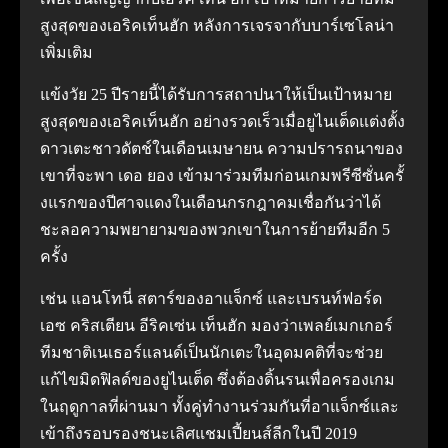
สูงสุดของเอริคเท็นฮัก หลังการเจรจากับบาร์เซโลน่า
เพิ่มเติม
แข้งวัย 25 ปีรายนี้ได้รับการสถาปนาให้เป็นเป้าหมาย
สูงสุดของเอริคเท็นฮัก อย่างรวดเร็วเมื่อยูไนเต็ดแต่งตั้ง
ดาวเตะชาวดัตช์ในเดือนเมษายน ความปรารถนาของ
เขาที่จะพา เดอ ยอง เข้ามาร่วมทีมก่อนเกมพรีซีซั่นครั้
งแรกของปีศาจแดงในเดือนกรกฎาคมเชื่อกันว่าได้
ชะลอความพยายามของพวกเขาในการย้ายทีมอีก 5
ครั้ง
เช่น แอนโทนี่ สตาร์ของอาแจ็กซ์ และเบรนท์ฟอร์ด
เอซ คริสเตียน อีริคเซ่น เท็นฮัก มองว่าเพลย์เมกเกอร์
ทีมชาติเนเธอร์แลนด์เป็นนักเตะในอุดมคติที่จะช่วย
แก้ไขมิดฟิลด์ของยูไนเต็ด ซึ่งต้องดิ้นรนเพื่อครองเกม
ในฤดูกาลที่ผ่านมา ทั้งคู่ทํางานร่วมกันที่อาแจ็กซ์และ
เข้าถึงรอบรองชนะเลิศแชมเปี้ยนส์ลีกในปี 2019