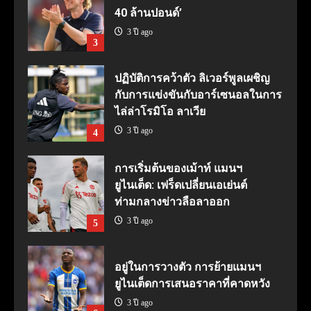
40 ล้านปอนด์’
3 ปี ago
3
ปฏิบัติการคว้าตัว ลิเวอร์พูลเผชิญ
กับการแข่งขันกับอาร์เซนอลในการ
ไล่ล่าโรมิโอ ลาเวีย
3 ปี ago
4
การเริ่มต้นของเม้าท์ แมนฯ
ยูไนเต็ด: เฟร็ดเปลี่ยนเอเย่นต์
ท่ามกลางข่าวลือลาออก
3 ปี ago
5
อยู่ในการวางตัว การย้ายแมนฯ
ยูไนเต็ดการเสนอราคาที่คาดหวัง
3 ปี ago