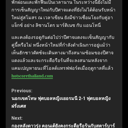
พักผ่อนและพักฟื้นเป็นเวลานาน ในระหว่างนี้ยังไม่มี
การเซ็นสัญญาใหม่กับปีศาจแดงที่ยังไม่ได้ต้อนรับหน้า
ใหม่สู่สโมสร ณ เวลาเขียน ยังมีข่าวเชื่อมโยงกับคู่อา
แจ็กซ์ อย่าง ลิซานโดร มาร์ติเนซ กับ แอนโทนี่
และคงต้องรอดูกันต่อไปว่าปีศาจแดงจะเซ็นสัญญากับ
คู่นี้หรือไม่ หนึ่งหน้าใหม่ที่กําลังดําเนินการอยู่แม้ว่า
เท็นฮักชาวดัตช์จะเดินทางมาถึงสนามซ้อมของปีศาจ
แดงแล้วและจะกระตือรือร้นที่จะลงสนามหลังจาก
แคมเปญหายนะที่โอลด์แทรฟฟอร์ดเมื่อฤดูกาลที่แล้ว
hotscorethailand.com
Continue
Previous:
นอกเขตโทษ ฟุตบอลหญิงเยอรมนี 2-1 ฟุตบอลหญิง
Reading
ฝรั่งเศส
Next:
กองหลังดาวรุ่ง คอนเต้ยังคงกระตือรือร้นกับสตาร์บาร์