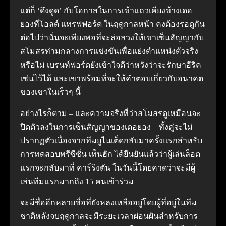
แต่ก็ ‘ดึงดูด’ กับโอกาสในการเข้าแถวเคียงข้างเดอ
ยองที่โอลด์ แทรฟฟอร์ด ในฤดูกาลหน้า คงต้องรอดูกัน
ต่อไปว่านั่นจะเพียงพอที่จะล่อลวงให้เขาเซ็นสัญญากับ
สโมสรท่ามกลางการแข่งขันเพื่อแย่งตําแหน่งตัวจริง
หรือไม่ เบรนท์ฟอร์ดยังเข้าใจดีว่าหวังว่าจะรักษาอีริค
เซ่นไว้ได้ และเขาพร้อมที่จะให้คําตอบเกี่ยวกับอนาคต
ของเขาในเร็วๆ นี้
อย่างไรก็ตาม – และความจริงที่ว่าสโมสรดูเหมือนจะ
ปิดตัวลงในการเซ็นสัญญาของเดอยอง – ทั้งคู่จะไม่
ปรากฏตัวเนื่องจากทีมยูไนเต็ดกลับมาครั้งแรกสําหรับ
การทดสอบพรีซีซั่น เท็นฮัก ได้ยืนยันแล้วว่าผู้เล่นล็อต
แรกจะกลับมาที่ คาร์ริงตัน ในวันนี้โดยคาดว่าจะมีผู้
เล่นทีมแรกมากถึง 15 คนเข้าร่วม
จะมีชื่ออีกหลายชื่อที่ยังหลงเหลืออยู่โดยผู้ที่อยู่ในทีม
ชาติหลังจบฤดูกาลจะมีระยะเวลาผ่อนผันสําหรับการ