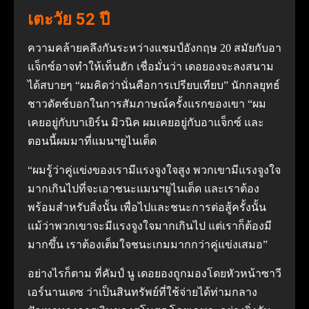
เตะวัย 52 ปี
ความคล้ายคลึงกันระหว่างแชมป์อังกฤษ 20 สมัยกับอา
แจ็กซ์อาจทําให้เท็นฮัก เชื่อมั่นว่า เดอยองจะลงสนาม
ได้สบายๆ “ผมคิดว่านั่นคือการเปรียบเทียบ” นักกลยุทธ์
ชาวดัตช์บอกในการสัมภาษณ์ครั้งแรกของเขา “ผม
เคยอยู่กับบาเยิร์น มิวนิค ผมเคยอยู่กับอาแจ็กซ์ และ
ตอนนี้ผมมาที่แมนฯยูไนเต็ด
“ผมรู้ว่าคู่แข่งของเรามีแรงจูงใจสูง พวกเขามีแรงจูงใจ
มากเกินไปที่จะเอาชนะแมนฯยูไนเต็ด และเราต้อง
พร้อมสําหรับสิ่งนั้น เพื่อไปและชนะการต่อสู้ครั้งนั้น
แม้ว่าพวกเขาจะมีแรงจูงใจมากเกินไป แต่เราก็ต้องมี
มากขึ้น เราต้องเต็มใจชนะเกมมากกว่าคู่แข่งเสมอ”
อย่างไรก็ตาม ที่คัมป์ นู เดอยองถูกมองโดยหัวหน้าซาวี
เอร์นานเดซ ว่าเป็นสินทรัพย์ที่ใช้จ่ายได้ท่ามกลาง