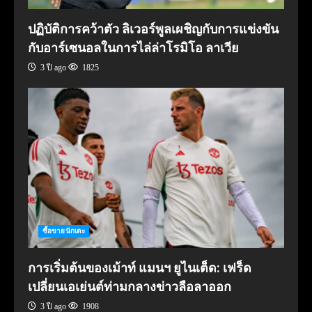
ปฏิบัติการคว้าตัว ลิเวอร์พูลเผชิญกับการแข่งขัน
กับอาร์เซนอลในการไล่ล่าโรมิโอ ลาเวีย
3 ปี ago
1825
ซื้อขายนักเตะ
การเริ่มต้นของเม้าท์ แมนฯ ยูไนเต็ด: เฟร็ด
เปลี่ยนเอเย่นต์ท่ามกลางข่าวลือลาออก
3 ปี ago
1908