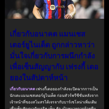
เกี่ยวกับอนาคต แมนเชส
เตอร์ยูไนเต็ด ถูกกล่าวหาว่า
มั่นใจเกี่ยวกับการผนึกกําลัง
เพื่อเซ็นสัญญากับ เฟรงกี้ เดอ
ยองในสัปดาห์หน้า
เกี่ยวกับอนาคต
เฟรงกี้เดอยองกําลังจะปิดฉากการเป็น
นักเตะแมนเชสเตอร์ยูไนเต็ด ก่อนทัวร์พรีซีซั่นหลังจาก
เจ้าหน้าที่ของสโมสรได้เจรจากับบาร์เซโลน่าเพิ่มเติม
เพื่อเซ็นสัญญากับเอริค เท็น ฮัก เป้าหมายการย้ายทีม