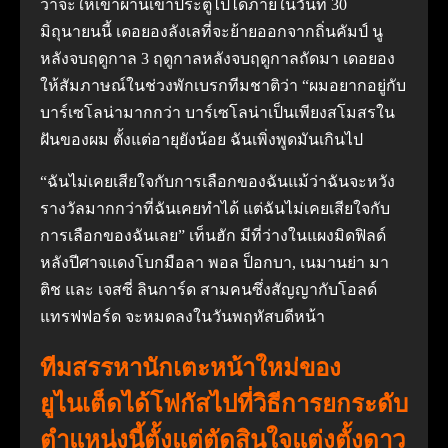
ว่าจะให้เขาผ่านเข้าประตูไปได้ภายในวันที่ 30
มิถุนายนนี้ เดอยองลังเลที่จะย้ายออกจากถิ่นคัมป์ นู
หลังจบฤดูกาล 3 ฤดูกาลหลังจบฤดูกาลถัดมา เดอยอง
ให้สัมภาษณ์ในช่วงพักเบรกทีมชาติว่า “ผมอยากอยู่กับ
บาร์เซโลน่ามากกว่า บาร์เซโลน่าเป็นเพียงสโมสรใน
ฝันของผม ตั้งแต่อายุยังน้อย ฉันเพิ่งพูดมันเกินไป
“ฉันไม่เคยเสียใจกับการเลือกของฉันแม้ว่าฉันจะหวัง
รางวัลมากกว่าที่ฉันเคยทําได้ แต่ฉันไม่เคยเสียใจกับ
การเลือกของฉันเลย” เท็นฮัก มีที่ว่างในแผงมิดฟิลด์
หลังปีศาจแดงโบกมือลา พอล ป็อกบา, เนมานย่า มา
ติช และ เจสซี่ ลินการ์ด สามคนซึ่งสัญญากับโอลด์
แทรฟฟอร์ด จะหมดลงในวันพฤหัสบดีหน้า
ทีมสรรหานักเตะหน้าใหม่ของ
ยูไนเต็ดได้โฟกัสไปที่วิธีการยกระดับ
ตําแหน่งนี้ตั้งแต่ตัดสินใจแต่งตั้งดาว