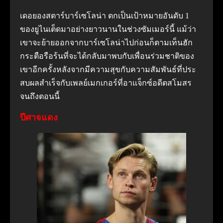
เดอยองสตาร์บาร์เซโลน่า ตกเป็นเป้าหมายอันดับ 1
ของยูไนเต็ดมาอย่างยาวนานในช่วงซัมเมอร์นี้ แม้ว่า
เขาจะย้ายออกจากบาร์เซโลน่าไปก่อนก็ตามเท็นฮัก
กระตือรือร้นที่จะได้กลับมาพบกับเพื่อนร่วมชาติของ
เขาอีกครั้งหลังจากมีความสุขกับความสัมพันธ์ที่ประ
สบผลสําเร็จกับเพลย์เมกเกอร์ที่อาแจ็กซ์อดีตสโมสร
จนถึงตอนนี้
ปีศาจแดง