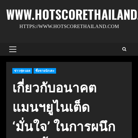
Skip
WWW.HOTSCORETHAILAND
to
content
HTTPS://WWW.HOTSCORETHAILAND.COM
Primary
Menu
ข่าวฟุตบอล
ซื้อขายนักเตะ
เกี่ยวกับอนาคต
แมนฯยูไนเต็ด
‘มั่นใจ’ ในการผนึก