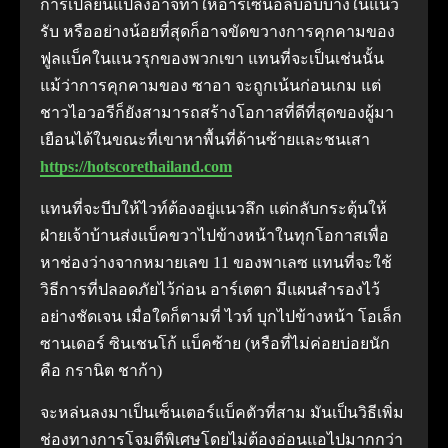
การเปลี่ยนแปลงอาจทำให้อาร์เซนอลบอบบางในแนว
รับ หรืออย่างน้อยที่สุดก็อาจขัดขวางการคุกคามของ
ฟูลแบ็คในแนวรุกของพวกเขา แทนที่จะเป็นเช่นนั้น
แม้ว่าการคุกคามของ ซาอา จะถูกเน้นก่อนเกม แต่
ชาวไอวอรีก็ยังสามารถสร้างโอกาสที่ดีที่สุดของผู้มา
เยือนได้ในขณะที่เขาหาพื้นที่ด้านซ้ายและชนเสา
https://hotscorethailand.com
แทนที่จะบีบให้ไวท์ต้องอยู่แนวลึก แต่กลับกระตุ้นให้
ฝ่ายเจ้าบ้านส่งแบ็คขวาไปข้างหน้าในทุกโอกาสเพื่อ
หาช่องว่างจากหมายเลข 11 ของพาเลซ แทนที่จะใช้
วิธีการที่ปลอดภัยไว้ก่อน อาร์เตตา มีแผนสำรองไว้
อย่างชัดเจน เมื่อใดก็ตามที่ ไวท์ บุกไปข้างหน้า โอเล็ก
ซานเดอร์ ซินเชนโก้ แบ็คซ้าย (หรือที่ไม่ค่อยบ่อยนัก
คือ กรานิต ชาก้า)
จะหล่นลงมาเป็นเซ็นเตอร์แบ็คตัวที่สาม มันเป็นวิธีเพิ่ม
ช่องทางการโจมตีพิเศษโดยไม่ต้องอ่อนแอไปมากกว่า