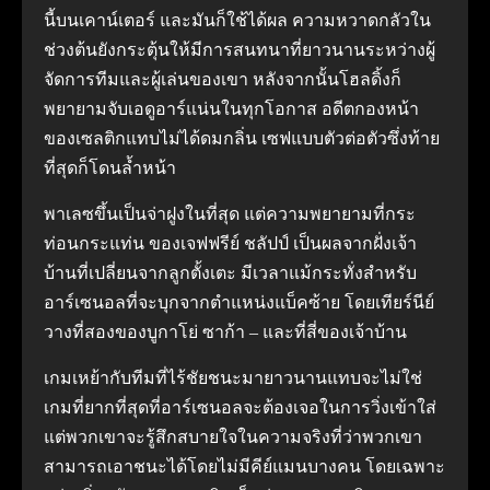
นี้บนเคาน์เตอร์ และมันก็ใช้ได้ผล ความหวาดกลัวใน
ช่วงต้นยังกระตุ้นให้มีการสนทนาที่ยาวนานระหว่างผู้
จัดการทีมและผู้เล่นของเขา หลังจากนั้นโฮลดิ้งก็
พยายามจับเอดูอาร์แน่นในทุกโอกาส อดีตกองหน้า
ของเซลติกแทบไม่ได้ดมกลิ่น เซฟแบบตัวต่อตัวซึ่งท้าย
ที่สุดก็โดนล้ำหน้า
พาเลซขึ้นเป็นจ่าฝูงในที่สุด แต่ความพยายามที่กระ
ท่อนกระแท่น ของเจฟฟรีย์ ชลัปป์ เป็นผลจากฝั่งเจ้า
บ้านที่เปลี่ยนจากลูกตั้งเตะ มีเวลาแม้กระทั่งสำหรับ
อาร์เซนอลที่จะบุกจากตำแหน่งแบ็คซ้าย โดยเทียร์นีย์
วางที่สองของบูกาโย่ ซาก้า – และที่สี่ของเจ้าบ้าน
เกมเหย้ากับทีมที่ไร้ชัยชนะมายาวนานแทบจะไม่ใช่
เกมที่ยากที่สุดที่อาร์เซนอลจะต้องเจอในการวิ่งเข้าใส่
แต่พวกเขาจะรู้สึกสบายใจในความจริงที่ว่าพวกเขา
สามารถเอาชนะได้โดยไม่มีคีย์แมนบางคน โดยเฉพาะ