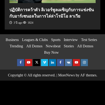
ปฏิบัติการคว้าตัว ลิเวอร์พูลเผชิญกับการแข่งขัน
กับอาร์เซนอลในการไล่ล่าโรมิโอ ลาเวีย
3 ปี ago
1824
Business
Leagues & Clubs
Sports
Interview
Test Series
Trending
All Demos
Newsbeat
Stories
All Demos
Buy Now
Facebook
Youtube
Twitter
Vimeo
Linkedin
Facebook
VK
Youtube
Instagram
Copyright © All rights reserved.
|
MoreNews
by AF themes.