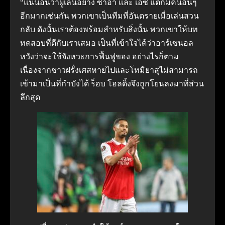
“แน่นอนว่าผู้เล่นอย่าง ซาอา และ เอซ แต่ก็มีคนอื่นๆ
อีกมากเช่นกัน พวกเขาเป็นทีมที่อันตรายเมื่อเล่นสวน
กลับ ดังนั้นเราต้องพร้อมสำหรับสิ่งนั้น พวกเขาให้บท
ทดสอบที่ดีกับเราเสมอ เป็นที่เข้าใจได้ว่าอาร์เซนอล
หวังว่าจะใช้จังหวะการฟื้นฟูของ อย่างไรก็ตาม
เนื่องจากชาวฝรั่งเศสหายไปและโทมิยาสุไม่สามารถ
เข้ามาเป็นที่กำบังได้ ร็อบ โฮลดิ้งจึงถูกโยนลงมาที่ส่วน
ลึกสุด