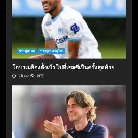
ข่าวฟุตบอล
ข่าวฟุตบอลยุโรป
โอบาเมย็องตั้งเป้า ไปที่เชลซีเป็นครั้งสุดท้าย
3 ปี ago
1977