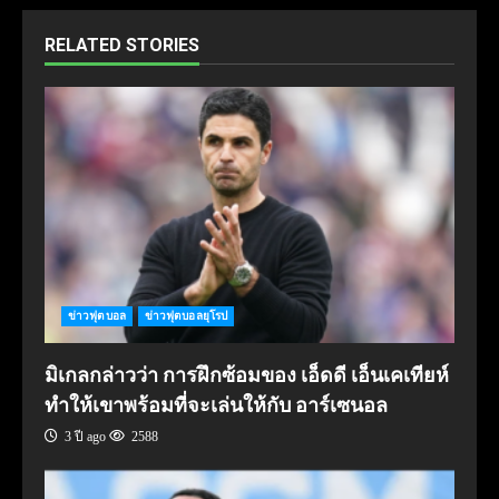
RELATED STORIES
ข่าวฟุตบอล
ข่าวฟุตบอลยุโรป
มิเกลกล่าวว่า การฝึกซ้อมของ เอ็ดดี เอ็นเคเทียห์
ทำให้เขาพร้อมที่จะเล่นให้กับ อาร์เซนอล
3 ปี ago
2588