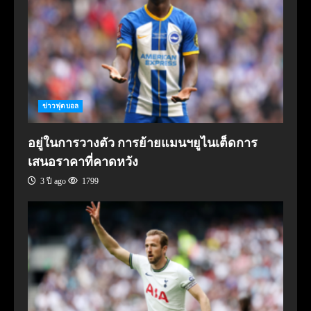
ข่าวฟุตบอล
อยู่ในการวางตัว การย้ายแมนฯยูไนเต็ดการ
เสนอราคาที่คาดหวัง
3 ปี ago
1799