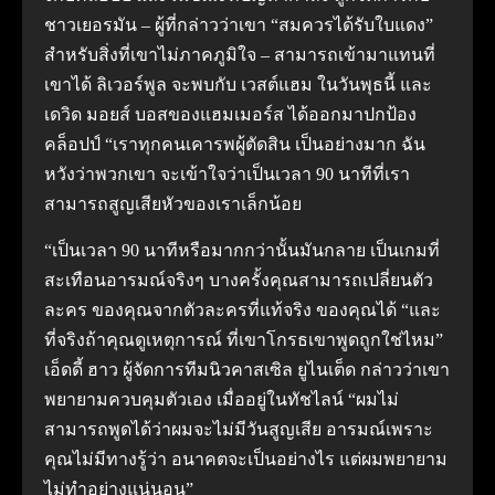
ชาวเยอรมัน – ผู้ที่กล่าวว่าเขา “สมควรได้รับใบแดง”
สําหรับสิ่งที่เขาไม่ภาคภูมิใจ – สามารถเข้ามาแทนที่
เขาได้ ลิเวอร์พูล จะพบกับ เวสต์แฮม ในวันพุธนี้ และ
เดวิด มอยส์ บอสของแฮมเมอร์ส ได้ออกมาปกป้อง
คล็อปป์ “เราทุกคนเคารพผู้ตัดสิน เป็นอย่างมาก ฉัน
หวังว่าพวกเขา จะเข้าใจว่าเป็นเวลา 90 นาทีที่เรา
สามารถสูญเสียหัวของเราเล็กน้อย
“เป็นเวลา 90 นาทีหรือมากกว่านั้นมันกลาย เป็นเกมที่
สะเทือนอารมณ์จริงๆ บางครั้งคุณสามารถเปลี่ยนตัว
ละคร ของคุณจากตัวละครที่แท้จริง ของคุณได้ “และ
ที่จริงถ้าคุณดูเหตุการณ์ ที่เขาโกรธเขาพูดถูกใช่ไหม”
เอ็ดดี้ ฮาว ผู้จัดการทีมนิวคาสเซิล ยูไนเต็ด กล่าวว่าเขา
พยายามควบคุมตัวเอง เมื่ออยู่ในทัชไลน์ “ผมไม่
สามารถพูดได้ว่าผมจะไม่มีวันสูญเสีย อารมณ์เพราะ
คุณไม่มีทางรู้ว่า อนาคตจะเป็นอย่างไร แต่ผมพยายาม
ไม่ทําอย่างแน่นอน”