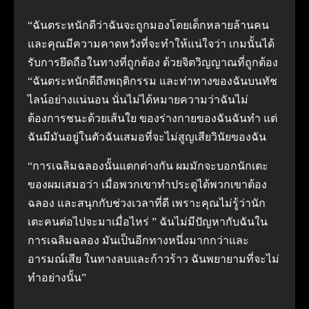
“ฉันตระหนักดีว่าฉันจะถูกมองโดยเด็กหลายล้านคน
และคุณมีความคาดหวังที่จะทําให้แน่ใจว่า เกมนั้นได้
รับการยึดถือในทางที่ถูกต้อง ด้วยจิตวิญญาณที่ถูกต้อง
“ฉันตระหนักดีถึงพฤติกรรม และท่าทางของฉันบนทัช
ไลน์อย่างแน่นอน นั่นไม่ได้หมายความว่าฉันไม่
ต้องการชนะด้วยเส้นใย ของร่างกายของฉันฉันทํา แต่
ฉันมีมันอยู่ในตัวฉันเสมอที่จะไม่สูญเสียวินัยของฉัน
“การเฉลิมฉลองนั้นแตกต่างกัน ผมมักจะบอกนักเตะ
ของผมเสมอว่า เมื่อพวกเขาทําประตูได้พวกเขาต้อง
ฉลอง และสนุกกับช่วงเวลาที่ดี เพราะคุณไม่รู้ว่านัก
เตะคนต่อไปจะมาเมื่อไหร่ ” ฉันไม่มีปัญหากับฉันใน
การเฉลิมฉลอง มันเป็นอีกทางหนึ่งมากกว่าและ
อารมณ์เสีย ในทางลบและก้าวร้าว ฉันพยายามที่จะไม่
ทําอย่างนั้น”