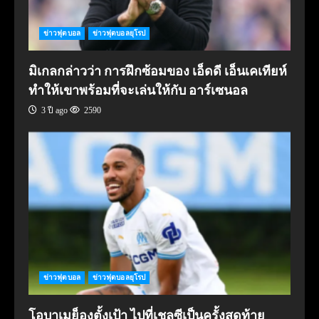
ข่าวฟุตบอล
ข่าวฟุตบอลยุโรป
มิเกลกล่าวว่า การฝึกซ้อมของ เอ็ดดี เอ็นเคเทียห์
ทำให้เขาพร้อมที่จะเล่นให้กับ อาร์เซนอล
3 ปี ago
2590
ข่าวฟุตบอล
ข่าวฟุตบอลยุโรป
โอบาเมย็องตั้งเป้า ไปที่เชลซีเป็นครั้งสุดท้าย