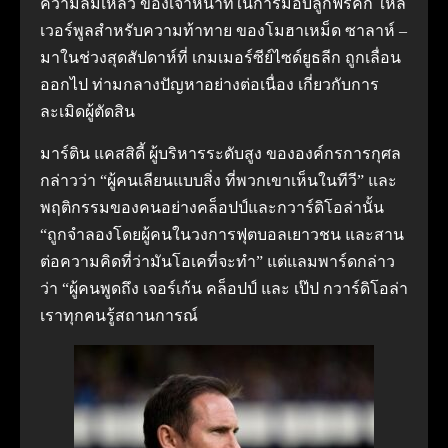
ความล้มเหลว ของเจ้าหน้าที่ในการมอบลูกฟรีคิก ให้ลิ
เวอร์พูลสําหรับความท้าทาย ของโมฮาเหม็ด ซาลาห์ –
มาในช่วงสุดสัปดาห์ที่ เกมเมอร์ซีย์ไซด์ยูธลีก ถูกเลื่อน
ออกไป ท่ามกลางปัญหาอย่างต่อเนื่อง เกี่ยวกับการ
ละเมิดผู้ตัดสิน
มาร์ติน แคสสิดี้ ผู้บริหารระดับสูง ขององค์กรการกุศล
กล่าวว่า “ผู้คนเลียนแบบสิ่ง ที่พวกเขาเห็นในทีวี” และ
พฤติกรรมของคนอย่างคล็อปป์และกวาร์ดิโอล่านั้น
“ถูกจําลองโดยผู้คนในวงการฟุตบอลเยาวชน และสาน
ต่อความคิดที่ว่ามันโอเคที่จะทํา” แต่แลมพาร์ดกล่าว
ว่า “ผู้คนพูดถึง เจอร์เก้น คล็อปป์ และ เป๊ป กวาร์ดิโอล่า
เราทุกคนรู้สถานการณ์