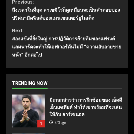
Continue
Previous:
ถึงเวลาในที่สุด คาเซมิโร่ก็ดูเหมือนจะเป็นคำตอบของ
Reading
ปริศนามิดฟิลด์ของแมนเชสเตอร์ยูไนเต็ด
Next:
สองแข้งที่ยิ่งใหญ่ การปฏิวัติการย้ายทีมของแฟรงค์
แลมพาร์ดจะทําให้เอฟเวอร์ตันไม่มี “ความอับอายขาย
หน้า” อีกต่อไป
TRENDING NOW
มิเกลกล่าวว่า การฝึกซ้อมของ เอ็ดดี
เอ็นเคเทียห์ ทำให้เขาพร้อมที่จะเล่น
ให้กับ อาร์เซนอล
3 ปี ago
1