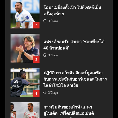
โอบาเมย็องตั้งเป้า ไปที่เชลซีเป็น
ครั้งสุดท้าย
3 ปี ago
2
แฟรงค์ยอมรับ ว่าเขา ‘ชอบที่จะได้
40 ล้านปอนด์’
3 ปี ago
3
ปฏิบัติการคว้าตัว ลิเวอร์พูลเผชิญ
กับการแข่งขันกับอาร์เซนอลในการ
ไล่ล่าโรมิโอ ลาเวีย
3 ปี ago
4
การเริ่มต้นของเม้าท์ แมนฯ
ยูไนเต็ด: เฟร็ดเปลี่ยนเอเย่นต์