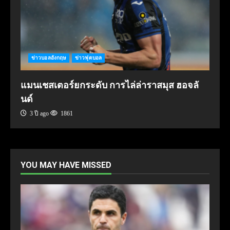
ข่าวบอลอังกฤษ
ข่าวฟุตบอล
แมนเชสเตอร์ยกระดับ การไล่ล่าราสมุส ฮอจลั
นด์
3 ปี ago
1861
YOU MAY HAVE MISSED