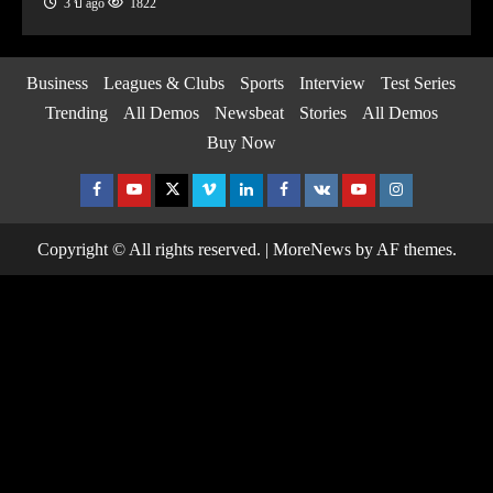
3 ปี ago
1822
Business
Leagues & Clubs
Sports
Interview
Test Series
Trending
All Demos
Newsbeat
Stories
All Demos
Buy Now
Facebook
Youtube
Twitter
Vimeo
Linkedin
Facebook
VK
Youtube
Instagram
Copyright © All rights reserved.
|
MoreNews
by AF themes.