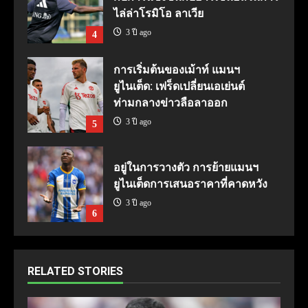
ไล่ล่าโรมิโอ ลาเวีย
3 ปี ago
4
การเริ่มต้นของเม้าท์ แมนฯ
ยูไนเต็ด: เฟร็ดเปลี่ยนเอเย่นต์
ท่ามกลางข่าวลือลาออก
3 ปี ago
5
อยู่ในการวางตัว การย้ายแมนฯ
ยูไนเต็ดการเสนอราคาที่คาดหวัง
3 ปี ago
6
RELATED STORIES