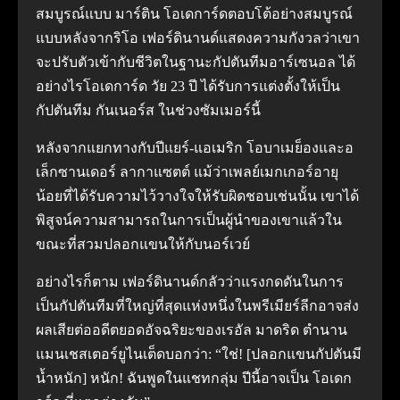
สมบูรณ์แบบ มาร์ติน โอเดการ์ดตอบโต้อย่างสมบูรณ์
แบบหลังจากริโอ เฟอร์ดินานด์แสดงความกังวลว่าเขา
จะปรับตัวเข้ากับชีวิตในฐานะกัปตันทีมอาร์เซนอล ได้
อย่างไรโอเดการ์ด วัย 23 ปี ได้รับการแต่งตั้งให้เป็น
กัปตันทีม กันเนอร์ส ในช่วงซัมเมอร์นี้
หลังจากแยกทางกับปีแยร์-แอเมริก โอบาเมย็องและอ
เล็กซานเดอร์ ลากาแซตต์ แม้ว่าเพลย์เมกเกอร์อายุ
น้อยที่ได้รับความไว้วางใจให้รับผิดชอบเช่นนั้น เขาได้
พิสูจน์ความสามารถในการเป็นผู้นำของเขาแล้วใน
ขณะที่สวมปลอกแขนให้กับนอร์เวย์
อย่างไรก็ตาม เฟอร์ดินานด์กลัวว่าแรงกดดันในการ
เป็นกัปตันทีมที่ใหญ่ที่สุดแห่งหนึ่งในพรีเมียร์ลีกอาจส่ง
ผลเสียต่ออดีตยอดอัจฉริยะของเรอัล มาดริด ตำนาน
แมนเชสเตอร์ยูไนเต็ดบอกว่า: “ใช่! [ปลอกแขนกัปตันมี
น้ำหนัก] หนัก! ฉันพูดในแชทกลุ่ม ปีนี้อาจเป็น โอเดก