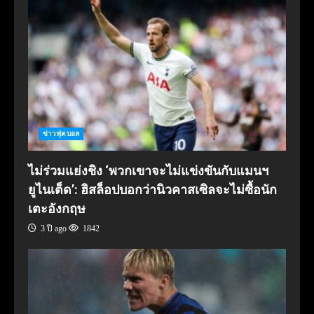
ข่าวฟุตบอล
ไม่ร่วมแย่งชิง ‘พวกเขาจะไม่แข่งขันกับแมนฯ
ยูไนเต็ด’: ฮิสล็อปบอกว่านิวคาสเซิลจะไม่ซื้อนัก
เตะอังกฤษ
3 ปี ago
1842