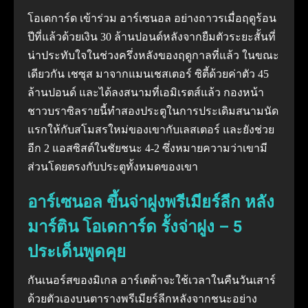
โอเดการ์ด เข้าร่วม อาร์เซนอล อย่างถาวรเมื่อฤดูร้อน
ปีที่แล้วด้วยเงิน 30 ล้านปอนด์หลังจากยืมตัวระยะสั้นที่
น่าประทับใจในช่วงครึ่งหลังของฤดูกาลที่แล้ว ในขณะ
เดียวกัน เชซุส มาจากแมนเชสเตอร์ ซิตี้ด้วยค่าตัว 45
ล้านปอนด์ และได้ลงสนามที่เอมิเรตส์แล้ว กองหน้า
ชาวบราซิลรายนี้ทำสองประตูในการประเดิมสนามนัด
แรกให้กับสโมสรใหม่ของเขากับเลสเตอร์ และยังช่วย
อีก 2 แอสซิสต์ในชัยชนะ 4-2 ซึ่งหมายความว่าเขามี
ส่วนโดยตรงกับประตูทั้งหมดของเขา
อาร์เซนอล ขึ้นจ่าฝูงพรีเมียร์ลีก หลัง
มาร์ติน โอเดการ์ด รั้งจ่าฝูง – 5
ประเด็นพูดคุย
กันเนอร์สของมิเกล อาร์เตต้าจะใช้เวลาในคืนวันเสาร์
ด้วยตัวเองบนตารางพรีเมียร์ลีกหลังจากชนะอย่าง