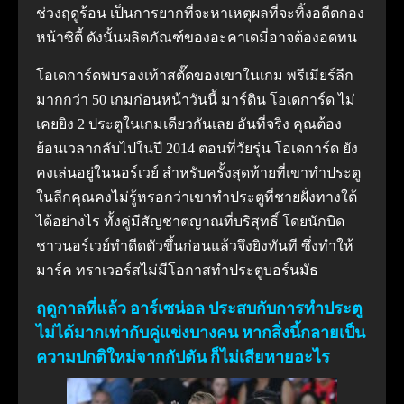
ช่วงฤดูร้อน เป็นการยากที่จะหาเหตุผลที่จะทิ้งอดีตกอง
หน้าซิตี้ ดังนั้นผลิตภัณฑ์ของอะคาเดมี่อาจต้องอดทน
โอเดการ์ดพบรองเท้าสตั๊ดของเขาในเกม พรีเมียร์ลีก
มากกว่า 50 เกมก่อนหน้าวันนี้ มาร์ติน โอเดการ์ด ไม่
เคยยิง 2 ประตูในเกมเดียวกันเลย อันที่จริง คุณต้อง
ย้อนเวลากลับไปในปี 2014 ตอนที่วัยรุ่น โอเดการ์ด ยัง
คงเล่นอยู่ในนอร์เวย์ สำหรับครั้งสุดท้ายที่เขาทำประตู
ในลีกคุณคงไม่รู้หรอกว่าเขาทำประตูที่ชายฝั่งทางใต้
ได้อย่างไร ทั้งคู่มีสัญชาตญาณที่บริสุทธิ์ โดยนักบิด
ชาวนอร์เวย์ทำดีดตัวขึ้นก่อนแล้วจึงยิงทันที ซึ่งทำให้
มาร์ค ทราเวอร์สไม่มีโอกาสทำประตูบอร์นมัธ
ฤดูกาลที่แล้ว อาร์เซน่อล ประสบกับการทำประตู
ไม่ได้มากเท่ากับคู่แข่งบางคน หากสิ่งนี้กลายเป็น
ความปกติใหม่จากกัปตัน ก็ไม่เสียหายอะไร