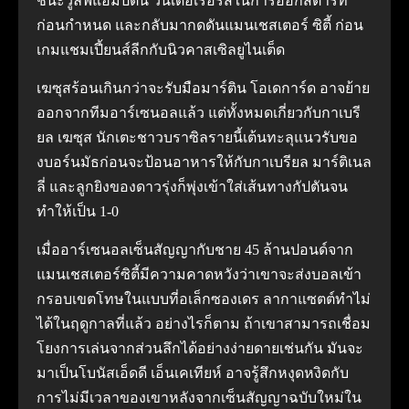
ชนะวูล์ฟแฮมป์ตัน วันเดอเรอร์สในการออกสตาร์ท
ก่อนกำหนด และกลับมากดดันแมนเชสเตอร์ ซิตี้ ก่อน
เกมแชมเปี้ยนส์ลีกกับนิวคาสเซิลยูไนเต็ด
เฆซุสร้อนเกินกว่าจะรับมือมาร์ติน โอเดการ์ด อาจย้าย
ออกจากทีมอาร์เซนอลแล้ว แต่ทั้งหมดเกี่ยวกับกาเบรี
ยล เฆซุส นักเตะชาวบราซิลรายนี้เต้นทะลุแนวรับขอ
งบอร์นมัธก่อนจะป้อนอาหารให้กับกาเบรียล มาร์ติเนล
ลี่ และลูกยิงของดาวรุ่งก็พุ่งเข้าใส่เส้นทางกัปตันจน
ทำให้เป็น 1-0
เมื่ออาร์เซนอลเซ็นสัญญากับชาย 45 ล้านปอนด์จาก
แมนเชสเตอร์ซิตี้มีความคาดหวังว่าเขาจะส่งบอลเข้า
กรอบเขตโทษในแบบที่อเล็กซองเดร ลากาแซตต์ทำไม่
ได้ในฤดูกาลที่แล้ว อย่างไรก็ตาม ถ้าเขาสามารถเชื่อม
โยงการเล่นจากส่วนลึกได้อย่างง่ายดายเช่นกัน มันจะ
มาเป็นโบนัสเอ็ดดี เอ็นเคเทียห์ อาจรู้สึกหงุดหงิดกับ
การไม่มีเวลาของเขาหลังจากเซ็นสัญญาฉบับใหม่ใน