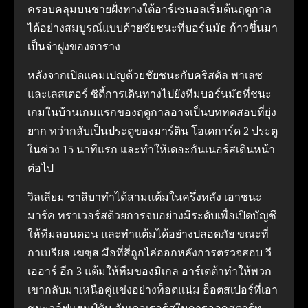
ครอบคลุมบนชายฝั่งทางใต้อาร์เซนอลเริ่มต้นฤดูกาล
ได้อย่างสมบูรณ์แบบด้วยชัยชนะที่บอร์นมัธ ก้าวขึ้นมา
เป็นจ่าฝูงของตาราง
หลังจากเปิดแคมเปญด้วยชัยชนะกับคริสตัล พาเลซ
และเลสเตอร์ ซิตี้การเดินทางไปยังทีมบอร์นมัธที่ชนะ
เกมในบ้านเกมแรกของฤดูกาลอาจเป็นบททดสอบที่ยุ่ง
ยาก ทว่ากลับเป็นประตูของมาร์ติน โอเดการ์ด 2 ประตู
ในช่วง 15 นาทีแรก และทำให้เดอะกันเนอร์สเดินหน้า
ต่อไป
วิลเลียม ซาลิบาทำได้สามแต้มในครึ่งหลัง เอาชนะ
มาร์ค ทราเวอร์สด้วยการจบอย่างมีระดับเพื่อเปิดบัญชี
ให้ทีมลอนดอน และทำแต้มได้อย่างปลอดภัย ขณะที่
กาเบรียล เฆซุส มือที่สี่ถูกไล่ออกหลังการตรวจสอบ วี
เออาร์ อีก 3 แต้มให้ทีมของมิเกล อาร์เตต้าทำให้พวก
เขากลับมาเหนือคู่แข่งอย่างท็อตแน่ม ฮ็อตสเปอร์ที่เอา