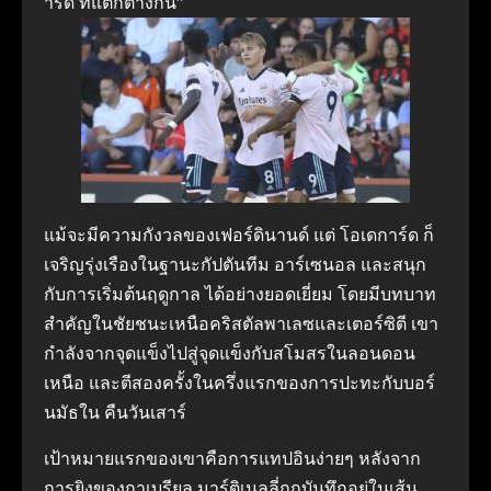
าร์ด ที่แตกต่างกัน”
แม้จะมีความกังวลของเฟอร์ดินานด์ แต่ โอเดการ์ด ก็
เจริญรุ่งเรืองในฐานะกัปตันทีม อาร์เซนอล และสนุก
กับการเริ่มต้นฤดูกาล ได้อย่างยอดเยี่ยม โดยมีบทบาท
สำคัญในชัยชนะเหนือคริสตัลพาเลซและเตอร์ซิตี เขา
กำลังจากจุดแข็งไปสู่จุดแข็งกับสโมสรในลอนดอน
เหนือ และตีสองครั้งในครึ่งแรกของการปะทะกับบอร์
นมัธใน คืนวันเสาร์
เป้าหมายแรกของเขาคือการแทปอินง่ายๆ หลังจาก
การยิงของกาเบรียล มาร์ติเนลลี่ถูกบันทึกอยู่ในเส้น