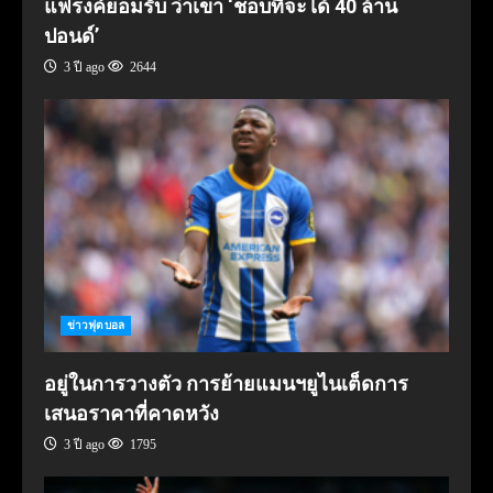
แฟรงค์ยอมรับ ว่าเขา ‘ชอบที่จะได้ 40 ล้าน
ปอนด์’
3 ปี ago
2644
ข่าวฟุตบอล
อยู่ในการวางตัว การย้ายแมนฯยูไนเต็ดการ
เสนอราคาที่คาดหวัง
3 ปี ago
1795