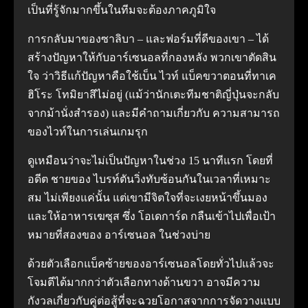
เป็นที่รู้จักมากขึ้นในทีมจะต้องภาคภูมิใจ
การกลับมาของซาลิบา – และฟอร์มที่ดีของเขา – ได้
สร้างปัญหาให้กับอาร์เซนอลที่กองหลัง พวกเขาตัดสิน
ใจ ว่าวิธีแก้ปัญหาคือใช้เบ็น ไวท์ แบ็คขวาตอนที่ทาเค
ฮิโระ โทมิยาสึไม่อยู่ (แม้ว่านักเตะทีมชาติญี่ปุ่นจะกลับ
จากม้านั่งสำรอง) และมีคำถามเกี่ยวกับ ความสามารถ
ของไวท์ในการเล่นเกมรุก
ดูเหมือนว่าจะไม่เป็นปัญหาในช่วง 15 นาทีแรก โดยที่
อดีต ชายของ ไบรท์ตันวิ่งทับซ้อนกันในเวลาที่เหมาะ
สม ไม่เพียงแค่นั้น แต่เขามีจิตใจที่จะเงยหน้าขึ้นมอง
และให้อาหารเฆซุส ซึ่ง โอเดการ์ด กลืนเข้าไปเพื่อเป้า
หมายที่สองของ อาร์เซนอล ในช่วงบ่าย
ด้วยตัวเลือกแบ็คซ้ายของอาร์เซนอลโดยทั่วไปแล้วจะ
โจมตีได้มากกว่าตัวเลือกทางด้านขวา อาจมีความ
กังวลเกี่ยวกับคู่ต่อสู้ที่จะฉวยโอกาสจากการจัดวางแบบ