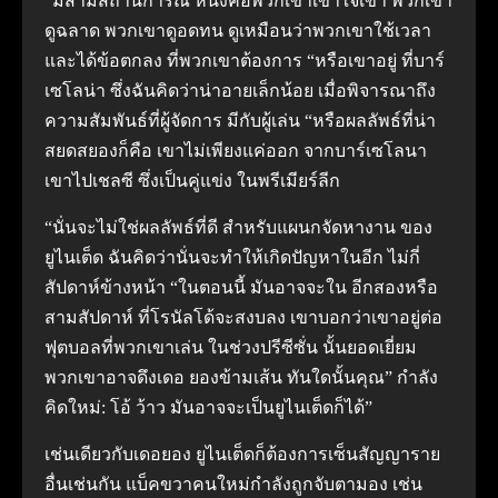
“มีสามสถานการณ์ หนึ่งคือพวกเขาเข้าใจเขา พวกเขา
ดูฉลาด พวกเขาดูอดทน ดูเหมือนว่าพวกเขาใช้เวลา
และได้ข้อตกลง ที่พวกเขาต้องการ “หรือเขาอยู่ ที่บาร์
เซโลน่า ซึ่งฉันคิดว่าน่าอายเล็กน้อย เมื่อพิจารณาถึง
ความสัมพันธ์ที่ผู้จัดการ มีกับผู้เล่น “หรือผลลัพธ์ที่น่า
สยดสยองก็คือ เขาไม่เพียงแค่ออก จากบาร์เซโลนา
เขาไปเชลซี ซึ่งเป็นคู่แข่ง ในพรีเมียร์ลีก
“นั่นจะไม่ใช่ผลลัพธ์ที่ดี สำหรับแผนกจัดหางาน ของ
ยูไนเต็ด ฉันคิดว่านั่นจะทำให้เกิดปัญหาในอีก ไม่กี่
สัปดาห์ข้างหน้า “ในตอนนี้ มันอาจจะใน อีกสองหรือ
สามสัปดาห์ ที่โรนัลโด้จะสงบลง เขาบอกว่าเขาอยู่ต่อ
ฟุตบอลที่พวกเขาเล่น ในช่วงปรีซีซั่น นั้นยอดเยี่ยม
พวกเขาอาจดึงเดอ ยองข้ามเส้น ทันใดนั้นคุณ” กำลัง
คิดใหม่: โอ้ ว้าว มันอาจจะเป็นยูไนเต็ดก็ได้”
เช่นเดียวกับเดอยอง ยูไนเต็ดก็ต้องการเซ็นสัญญาราย
อื่นเช่นกัน แบ็คขวาคนใหม่กำลังถูกจับตามอง เช่น