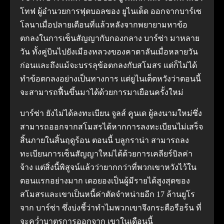
โทฟ ผู้อำนวยการฟุตบอลของ ยูไนเต็ด ออกจากบาร์เซ
โลนาเมื่อปลายเดือนที่แล้วหลังจากพยายามหาข้อ
ตกลงในการเซ็นสัญญากับกองกลาง บาร์ซ่า มาหลาย
วัน ทั้งคู่บินไปยังเมืองหลวงของคาตาลันเมื่อหลายวัน
ก่อนและถึงแม้จะบรรลุข้อตกลงกับสโมสร แต่ก็ไม่ได้
ทำข้อตกลงอย่างเป็นทางการ แต่ยูไนเต็ดหวังว่าตอนนี้
จะสามารถฟื้นขึ้นมาได้ด้วยการมาเยือนครั้งใหม่
บาร์ซ่า ยังไม่ได้ลงทะเบียน จูลส์ คูนเด ผู้ลงนามใหม่ซึ่ง
สามารถออกจากสโมสรได้หากการลงทะเบียนไม่เสร็จ
สิ้นภายในสิ้นฤดูร้อน ตอนนี้ บลูกราน่า สามารถลง
ทะเบียนการเซ็นสัญญาใหม่ได้ด้วยการเคลียร์บิลค่า
จ้าง แต่สิ่งนี้พิสูจน์แล้วว่ายากกว่าที่พวกเขาหวังไว้ใน
ตอนแรกอย่างมาก เดอยองเป็นผู้มีรายได้สูงสุดของ
สโมสรและเขาเป็นหนี้ค่าตัดจำหน่ายอีก 17 ล้านยูโร
จาก บาร์ซ่า ซึ่งบ่งชี้ว่าทำไมพวกเขาจึงกระตือรือร้น ที่
จะคว่ำบาตรการออกจาก เขาในเดือนนี้