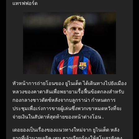
แทรฟฟอร์ด
หัวหน้าการถ่ายโอนของ ยูไนเต็ด ได้เดินทางไปยังเมือง
หลวงของคาตาลันเพื่อพยายามรื้อฟื้นข้อตกลงสำหรับ
กองกลางชาวดัตช์หลังจากบลูกราน่า กำหนดการ
ประชุมเพื่อเร่งการขายผู้เล่นซึ่งพวกเขาหมดหวังที่จะ
จ่ายเงินในสัปดาห์สุดท้ายของหน้าต่างโอน .
เดอยองเป็นเรื่องของแนวทางใหม่จาก ยูไนเต็ด หลัง
จากที่เจ้านายเอริค เทน ฮากเรียกร้องให้สโมสรยังคง