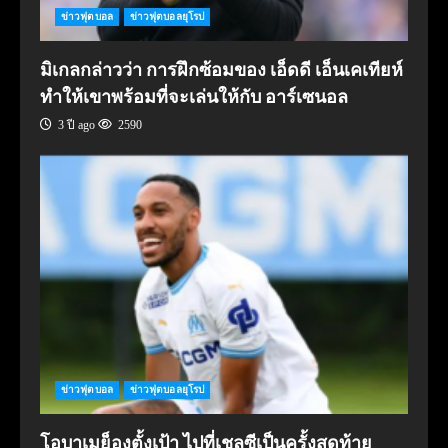
ข่าวฟุตบอล
ข่าวฟุตบอลยุโรป
มิเกลกล่าวว่า การฝึกซ้อมของ เอ็ดดี เอ็นเคเทียห์
ทำให้เขาพร้อมที่จะเล่นให้กับ อาร์เซนอล
3 ปี ago
2590
ข่าวฟุตบอล
ข่าวฟุตบอลยุโรป
โอบาเมย็องตั้งเป้า ไปที่เชลซีเป็นครั้งสุดท้าย