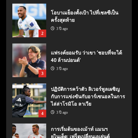
โอบาเมย็องตั้งเป้า ไปที่เชลซีเป็น
ครั้งสุดท้าย
3 ปี ago
2
แฟรงค์ยอมรับ ว่าเขา ‘ชอบที่จะได้
40 ล้านปอนด์’
3 ปี ago
3
ปฏิบัติการคว้าตัว ลิเวอร์พูลเผชิญ
กับการแข่งขันกับอาร์เซนอลในการ
ไล่ล่าโรมิโอ ลาเวีย
3 ปี ago
4
การเริ่มต้นของเม้าท์ แมนฯ
ยูไนเต็ด: เฟร็ดเปลี่ยนเอเย่นต์