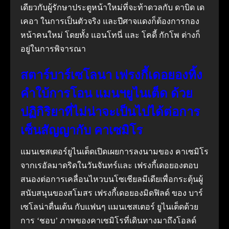
เดียวกับผู้รักษาประตูหน้าใหม่ที่จะท้าดวลกับ ดาบิด เด
เคอา ในการเป็นตัวจริง และปีศาจแดงก็ต้องการกอง
หน้าคนใหม่ โดยทั้ง แอนโทนี่ และ โคดี้ กักโพ ต่างก็
อยู่ในการพิจารณา
สตาร์บาร์เซโลนา เฟรงกี้เดอยองทิ้ง
คำใบ้การโอน แมนฯยูไนเต็ด ด้วย
ปฏิกิริยาที่ไม่น่าจะเป็นไปได้ต่อการ
เซ็นสัญญากับ คาเซมิโร
แมนเชสเตอร์ยูไนเต็ดเปิดเผยการลงนามของ คาเซมิโร
จากเรอัลมาดริดในวันจันทร์และ เฟรงกี้เดอยองตอบ
สนองต่อการเคลื่อนไหวบนโซเชียลมีเดียเพื่อกระตุ้นผู้
สนับสนุนของสโมสร เฟรงกี้เดอยองมิดฟิลด์ ของ บาร์
เซโลน่าตื่นเต้น กับแฟนๆ แมนเชสเตอร์ ยูไนเต็ดด้วย
การ ‘ชอบ’ ภาพของคาเซมิโรที่เดินทางมาถึงโอลด์