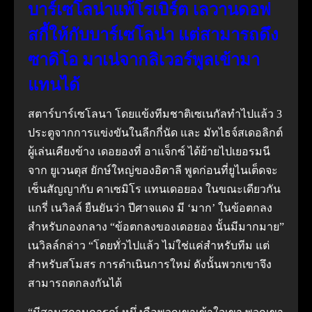
บาร์เซโลน่าแพ้โรเบิร์ต เลวานดอฟ
สกี้ให้กับบาร์เซโลน่า แต่สามารถดึง
ซาดิโอ มาเน่จากลิเวอร์พูลเข้ามา
แทนได้
สตาร์บาร์เซโลนา โดยแข้งทีมชาติเซเนกัลทำไปแล้ว 3
ประตูจากการแข่งขันในลีกกี่นัด และ มัทไธจ์สเดอลิกต์
ผู้เล่นเคียงข้าง เดอยองที่ อาแจ็กซ์ ได้ย้ายไปเยอรมนี
จาก ยูเวนตุส ยักษ์ใหญ่ของอิตาลี พูดก่อนที่ยูไนเต็ดจะ
เซ็นสัญญากับ คาเซมิโร แทนเดอยอง ในขณะเดียวกัน
แกรี่ เนวิลล์ ยืนยันว่า ปีศาจแดง มี ‘มาก’ ในข้อตกลง
สำหรับกองกลาง “ข้อตกลงของเดอยอง นั้นมีมากมาย”
เนวิลล์กล่าว “โดยทั่วไปแล้ว ไม่ใช่แค่สำหรับทีม แต่
สำหรับสโมสร การดำเนินการใหม่ ดังนั้นพวกเขาจึง
สามารถตกลงกันได้