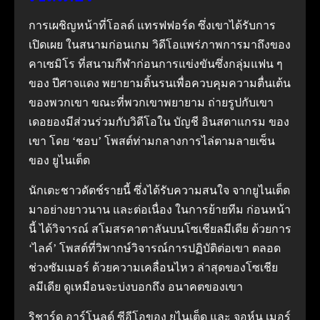
การเผชิญหน้าที่โอลด์ แทรฟฟอร์ด ซึ่งเขาได้รับการ
เปิดเผย ในสนามก่อนเกม วิดีโอแพร่ภาพการมาถึงของ
คาเซมิโร ที่สนามกีฬาก่อนการแข่งขันซึ่งกลุ่มแฟน ๆ
ของ ปีศาจแดง พยายามดิ้นรนเพื่อควบคุมความตื่นเต้น
ของพวกเขา ขณะที่พวกเขาพยายาม ถ่ายรูปกับเขา
เดอยองมีส่วนร่วมกับวิดีโอใน บัญชี อินสตาแกรม ของ
เขา โดย ‘ชอบ’ โพสต์ท่ามกลางการไล่ตามลายเซ็น
ของ ยูไนเต็ด
นักเตะชาวดัตช์รายนี้ ซึ่งได้รับความสนใจ จากยูไนเต็ด
มาอย่างยาวนาน และต่อเนื่อง ในการย้ายทีม ก่อนหน้า
นี้ ได้วิจารณ์ สโมสรคาตาลันบนโซเชียลมีเดีย ด้วยการ
‘ไลค์’ โพสต์ที่วิพากษ์วิจารณ์การปฏิบัติต่อเขา ตลอด
ช่วงซัมเมอร์ ด้วยความเคลื่อนไหว ล่าสุดของโซเชีย
ลมีเดีย ดูเหมือนจะบ่งบอกถึง อนาคตของเขา
ริชาร์ด อาร์โนลด์ ซีอีโอของ ยูไนเต็ด และ จอห์น เมอร์