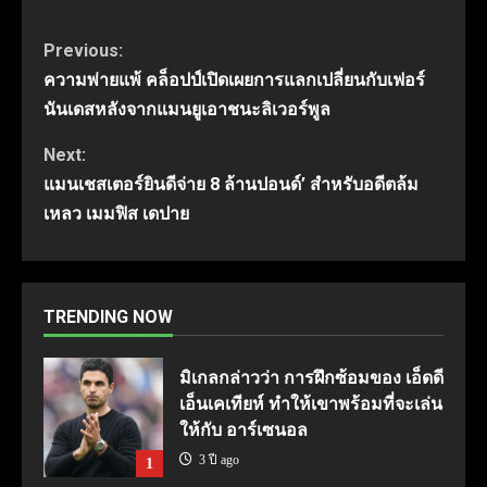
Continue
Previous:
ความพ่ายแพ้ คล็อปป์เปิดเผยการแลกเปลี่ยนกับเฟอร์
Reading
นันเดสหลังจากแมนยูเอาชนะลิเวอร์พูล
Next:
แมนเชสเตอร์ยินดีจ่าย 8 ล้านปอนด์’ สำหรับอดีตล้ม
เหลว เมมฟิส เดปาย
TRENDING NOW
มิเกลกล่าวว่า การฝึกซ้อมของ เอ็ดดี
เอ็นเคเทียห์ ทำให้เขาพร้อมที่จะเล่น
ให้กับ อาร์เซนอล
3 ปี ago
1