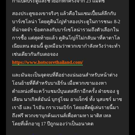
กาแปดประตูและช่วยอีกหกครั้งจาก 23 แมตช์
สองประตูของเขาจริงๆ แล้วคือในแชมเปี้ยนส์ลีกกับ
บาร์เซโลน่า โดยคูตินโญ่ทำสองประตูในการชนะ 8-2
ที่น่าจดจำ ข้อตกลงกับบาร์เซโลน่ารวมถึงตัวเลือกใน
การซื้อ แต่สุดท้ายแล้ว คูตินโญ่ก็ไม่กลับมาที่คาตาโล
เนียแทน ตอนนี้ ดูเหมือนว่าพวกเขากำลังหวังว่าจะทำ
เช่นเดียวกันกับเดอจอง
https://www.hotscorethailand.com/
และมันจะเป็นจุดจบที่ดีอย่างแน่นอนสำหรับหน้าต่าง
โอนย้ายที่ดีสำหรับบาเยิร์น เมื่อพวกเขามองหา
ตำแหน่งที่จะคว้าแชมป์บุนเดสลีกาอีกครั้ง ฝ่ายของ จู
เลียน นาเกิลส์มันน์ บุกจู่โจม อาแจ็กซ์ ทั้ง นุสแซร์ มาซ
เราอี และ ไรอัน กราเวนเบิร์ก โดยอดีตผู้เล่นรายนี้มา
ถึงฟรี พวกเขาบุกค้นแรนส์เพื่อตามหา มาติส เทล
โดยที่เด็กอายุ 17 ปีถูกมองว่าเป็นอนาคต