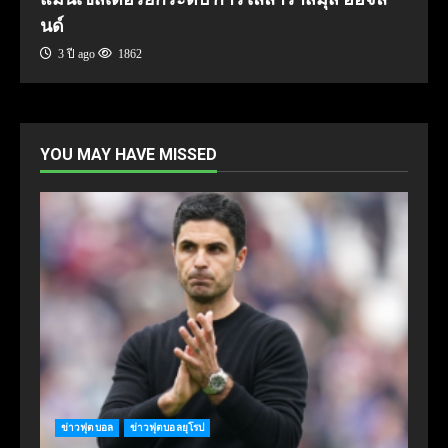
นด์
3 ปี ago
1862
YOU MAY HAVE MISSED
ข่าวฟุตบอล
ข่าวฟุตบอลยุโรป