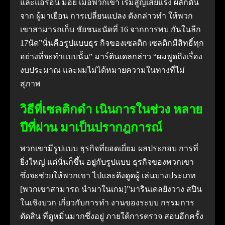
และแอรอน มอย เมื่อพวกเขา เริ่มสูญเสียแรง ผลักดัน
จาก ผู้มาเยือน การเปลี่ยนแปลง ดังกล่าวทํา ให้พวก
เขาสามารถเก็บ ชัยชนะนัดที่ 16 จากการพบ กันในลีก
17นัด”นั่นคือรูปแบบธุร กิจของเซลติก เซลติกมีสิทธิ์ทุก
อย่างที่จะทําแบบนั้น” มาร์ตินเดลกล่าว “ผมพูดถึงเรื่อง
งบประมาณ และผมไม่ได้หมายความในทางที่ไม่
สุภาพ
วิธีที่เซลติกดํา เนินการในช่วง หลาย
ปีที่ผ่าน มาเป็นปรากฎการณ์
พวกเขามีรูปแบบ ธุรกิจที่ยอดเยี่ยม ผลประกอบ การที่
ยิ่งใหญ่ แต่นั่นก็ขึ้น อยู่กับรูปแบบ ธุรกิจของพวกเขา
ซึ่งจะช่วยให้พวกเขา ไปและดึงดูดผู้ เล่นบางประเภท
[พวกเขาสามารถ นํามาในเกม]”มารินเดลยังวาง สปิน
ในเชิงบวก เกี่ยวกับการทํา งานของระบบ กรรมการ
ตัดสิน ที่ดูหมิ่นมากซึ่งอยู่ ภายใต้การตรวจ สอบอีกครั้ง