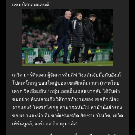
แชมป์สกอตแลนด์
เดวิด มาร์ตินเดล ผู้จัดการทีมลิฟ วิงสตันจับมือกับอังเก้
โปสเตโกกลู บอสใหญ่ของ เซลติกเต็มเวลา (ภาพโดย
เครก วิลเลียมสัน / กลุ่ม เอสเอ็นเอส)เขากลับ ได้รับคํา
ชมอย่าง ล้นหลามถึง วิธีการทํางานของ เซลติกเนื่อง
จากแองจ์ โพสเตโคกลู สามารถหันไป หาม้านั่งสํารอง
ของเขาและนํา ทีมชาติเช่นเซอัด ฮัคซาบาโนวิช, เดวิด
เทิร์นบูลล์, จอร์จอส จิอาคูมาคิส