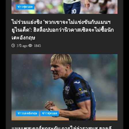
ข่าวฟุตบอล
ไม่ร่วมแย่งชิง ‘พวกเขาจะไม่แข่งขันกับแมนฯ
ยูไนเต็ด’: ฮิสล็อปบอกว่านิวคาสเซิลจะไม่ซื้อนัก
เตะอังกฤษ
3 ปี ago
1845
ข่าวบอลอังกฤษ
ข่าวฟุตบอล
แมนเชสเตอร์ยกระดับ การไล่ล่าราสมุส ฮอจลั