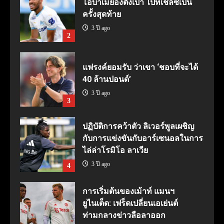
โอบาเมย็องตั้งเป้า ไปที่เชลซีเป็น
ครั้งสุดท้าย
3 ปี ago
2
แฟรงค์ยอมรับ ว่าเขา ‘ชอบที่จะได้
40 ล้านปอนด์’
3 ปี ago
3
ปฏิบัติการคว้าตัว ลิเวอร์พูลเผชิญ
กับการแข่งขันกับอาร์เซนอลในการ
ไล่ล่าโรมิโอ ลาเวีย
3 ปี ago
4
การเริ่มต้นของเม้าท์ แมนฯ
ยูไนเต็ด: เฟร็ดเปลี่ยนเอเย่นต์
ท่ามกลางข่าวลือลาออก