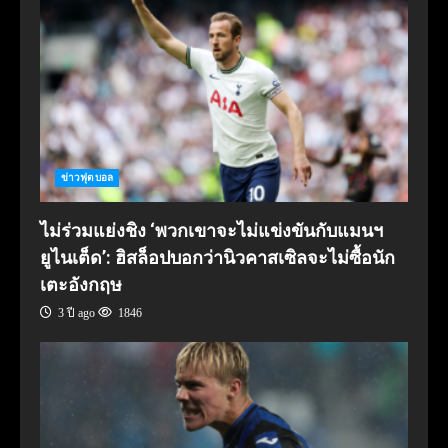
ข่าวฟุตบอล
ไม่ร่วมแย่งชิง ‘พวกเขาจะไม่แข่งขันกับแมนฯ
ยูไนเต็ด’: ฮิสล็อปบอกว่านิวคาสเซิลจะไม่ซื้อนัก
เตะอังกฤษ
3 ปี ago
1846