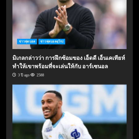
ข่าวฟุตบอล
ข่าวฟุตบอลยุโรป
มิเกลกล่าวว่า การฝึกซ้อมของ เอ็ดดี เอ็นเคเทียห์
ทำให้เขาพร้อมที่จะเล่นให้กับ อาร์เซนอล
3 ปี ago
2588