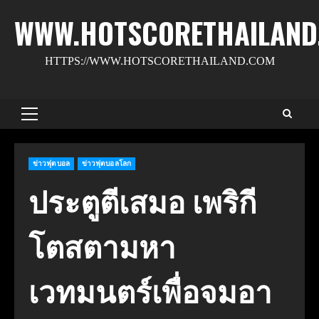
Skip
WWW.HOTSCORETHAILAND
to
content
HTTPS://WWW.HOTSCORETHAILAND.COM
Primary
Menu
ข่าวฟุตบอล
ข่าวฟุตบอลโลก
ประตูตีเสมอ เพริกี
โตสตามหา
เวทมนตร์เพื่อจมอา