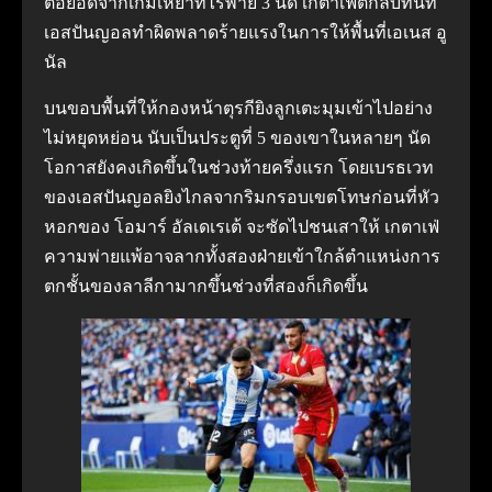
ต่อยอดจากเกมเหย้าที่ไร้พ่าย 3 นัด เกตาเฟ่ตีกลับทันที
เอสปันญอลทําผิดพลาดร้ายแรงในการให้พื้นที่เอเนส อู
นัล
บนขอบพื้นที่ให้กองหน้าตุรกียิงลูกเตะมุมเข้าไปอย่าง
ไม่หยุดหย่อน นับเป็นประตูที่ 5 ของเขาในหลายๆ นัด
โอกาสยังคงเกิดขึ้นในช่วงท้ายครึ่งแรก โดยเบรธเวท
ของเอสปันญอลยิงไกลจากริมกรอบเขตโทษก่อนที่หัว
หอกของ โอมาร์ อัลเดเรเต้ จะซัดไปชนเสาให้ เกตาเฟ่
ความพ่ายแพ้อาจลากทั้งสองฝ่ายเข้าใกล้ตําแหน่งการ
ตกชั้นของลาลีกามากขึ้นช่วงที่สองก็เกิดขึ้น