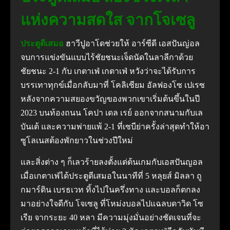
แห่งความสดใส จากโจเซลู
ประตูตีเสมอ
ฮาวีปูอาโดช่วยให้ อาร์ซีดี เอสปันญ่อล
จบการแข่งขันแบบไร้ชัยชนะเจ็ดนัดในลาลีกาด้วย
ชัยชนะ 2-1 กับ เกตาเฟ่ เกตาเฟ่ หวังว่าจะได้รับการ
บรรเทาทุกข์เมื่อกลับมาที่ โคลิเซียม อัลฟองโซ เปเรซ
หลังจากความสยองขวัญของพวกเขาเริ่มต้นขึ้นในปี
2023 บนท้องถนน โคปา เดล เรย์ ออกจากสนามกับเล
บันเต้ และความพ่ายแพ้ 2-1 ที่เซบีย่าครั้งล่าสุดทําให้อา
ซูโลเนสต้องพักยาวในช่วงปีใหม่
และสิ่งต่าง ๆ ก็เลวร้ายลงตั้งแต่ต้นเกมกับเอสปันญอล
เมื่อเกตาเฟ่ได้ประตูตีเสมอในนาทีที่ 5 หลุยส์ มิลลา ถู
กมาร์ติน เบรธเวท ทิ้งไปในครึ่งทาง และบอลก็ตกลง
มาอย่างใจดีกับ โจเซลู ที่โหม่งบอลไปแฉลบดาวิด โซ
เรีย จากระยะ 40 หลา มีความมุ่งมั่นอย่างชัดเจนที่จะ