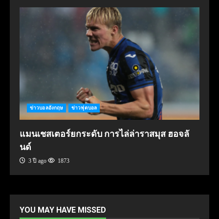
ข่าวบอลอังกฤษ
ข่าวฟุตบอล
แมนเชสเตอร์ยกระดับ การไล่ล่าราสมุส ฮอจลั
นด์
3 ปี ago
1873
YOU MAY HAVE MISSED