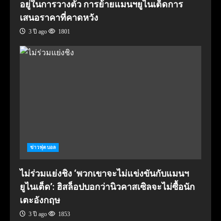
อยู่ในการวางตัว การย้ายแมนฯยูไนเต็ดการ
เสนอราคาที่คาดหวัง
3 ปี ago
1801
ข่าวฟุตบอล
ไม่ร่วมแย่งชิง ‘พวกเขาจะไม่แข่งขันกับแมนฯ
ยูไนเต็ด’: ฮิสล็อปบอกว่านิวคาสเซิลจะไม่ซื้อนัก
เตะอังกฤษ
3 ปี ago
1853