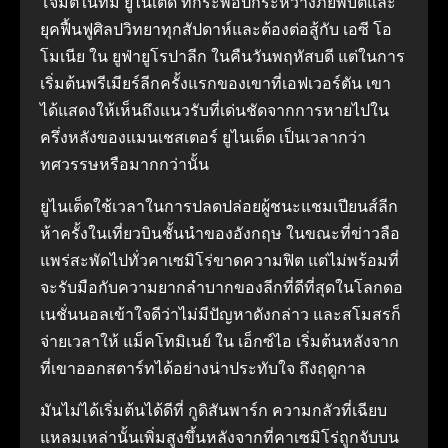
โจมตีในทีม ยูไนเต็ด ที่กระพือปีกระหว่างภัยพิบัติและ
ยุคฟื้นฟูศิลปวิทยาทุกสัปดาห์และต้องต่อสู้กับ เอซี โอ
โมเนีย ใน ยูฟ่ายูโรปาลีก ในคืนวันพฤหัสบดี แต่ในการ
เริ่มต้นพรีเมียร์ลีกครั้งแรกของเขาที่เอฟเวอร์ตัน เขา
ได้แสดงให้เห็นถึงแนวรับที่เด่นชัดจากการหายไปใน
ครึ่งหลังของแมนเชสเตอร์ ยูไนเต็ด เป็นเวลากว่า
ทศวรรษหรือมากกว่านั้น
ยูไนเต็ดใช้เวลาในการปลดปล่อยผู้ชนะแชมเปียนส์ลีก
ห้าครั้งในเที่ยวบินชั้นนำของอังกฤษ ในขณะที่ข่าวลือ
แพร่สะพัดไปทั่วคาเซมิโร่ขาดความฟิต แต่ไม่พร้อมที่
จะรับมือกับความยากลำบากของลีกที่ดีที่สุดในโลกดอ
เนชั่นนอลเข้าใจดีว่าไม่มีปัญหาดังกล่าว และสโมสรก็
จ่ายเวลาให้ แม็คโทมิเนย์ ใน เอ็กซ์ไอ เริ่มต้นหลังจาก
ที่เขาออกสตาร์ทได้อย่างน่าประทับใจ ถึงฤดูกาล
มันไม่ได้เริ่มต้นได้ดีที่ กูดิสันพาร์ก ความกลัวที่เฉียบ
แหลมเหล่านั้นเพิ่มสูงขึ้นหลังจากที่คาเซมิโร่ถูกจับบน