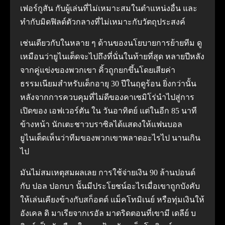
เฟอร์กูสัน กับผู้เล่นที่ไม่เหมาะสมในตำแหน่งอื่น และ
ทำกับมิดฟิลด์ตัวกลางที่ไม่เหมาะกับวัตถุประสงค์
เช่นเดียวกับในหลาย ๆ ด้านของนโยบายการย้ายทีม ดู
เหมือนว่ายูไนเต็ดจะไปถึงที่นั่นในท้ายที่สุด หลายปีหลัง
จากคู่แข่งของพวกเขา คิ้วถูกยกขึ้นโดยเสียค่า
ธรรมเนียมสำหรับเด็กอายุ 30 ปีในฤดูร้อน ยิ่งกว่านั้น
หลังจากการควบคุมที่ไม่ดีของคาเซมิโร่นำไปสู่การ
เปิดของ เอฟเวอร์ตัน ใน วันอาทิตย์ แต่ในอีก 85 นาที
ข้างหน้า นักเตะชาวบราซิลได้แสดงให้แฟนบอล
ยูไนเต็ดเห็นว่าทีมของพวกเขาพลาดอะไรไป นานเกิน
ไป
มันไม่สมเหตุสมผลเลย การใช้จ่ายเงิน 90 ล้านปอนด์
กับ ปอล ปอกบา นั้นมีประโยชน์อะไรเมื่อเขาถูกบังคับ
ให้เล่นเคียงข้างกับสก็อตต์ แม็คโทมิเนย์ หรือทุ่มเงินให้
อังเคล ดิ มาเรียจากเรอัล มาดริดตอนที่เขามี เดลีย์ บ