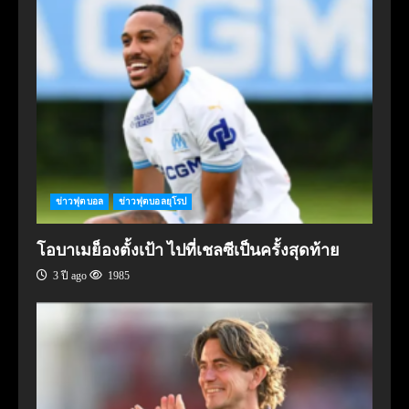
ข่าวฟุตบอล
ข่าวฟุตบอลยุโรป
โอบาเมย็องตั้งเป้า ไปที่เชลซีเป็นครั้งสุดท้าย
3 ปี ago
1985