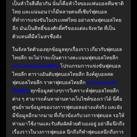
เป็นหัวใจสีเดียวกัน นั่นก็คือหัวใจของแฟนบอลทีมชาติ
ไทย และแน่นอนว่าก็มีหลายคนที่เชียร์ฟุตบอล
ที่ทำการแข่งขันในประเทศไทย อย่างเช่นฟุตบอลไทย
ลีก มันเป็นสิทธิ์ของศักดิ์ศรีของแต่ละจังหวัด ที่เป็น
ตัวแทนที่มีสโมสรชื่อดัง
ในจังหวัดตัวเองทุกข้อมูลทุกเรื่องราว เกี่ยวกับฟุตบอล
ไทยลีก จะไม่ว่าจะเป็นตารางคะแนนฟุตบอลไทยลีก
ตารางคะแนนไทยลีก2
โปรแกรมการแข่งขันฟุตบอล
ไทยลีก ตารางอันดับฟุตบอลไทยลีก ลิงค์ดูบอลสด
ฟุตบอลไทยลีก ราคาฟุตบอลไทยลีก
ตารางคะแนน
ไทยลีก3
ทุกข้อมูลต่างๆการวิเคราะห์ฟุตบอลไทยลีก
ต่าง ๆ สามารถค้นหาผ่านทางเว็บไซต์ของเราได้ นี่คือ
ศูนย์รวมข้อมูลของวงการฟุตบอลอย่างแท้จริง และยัง
มีข้อมูลอีกมากมาย ที่เกี่ยวข้องกับวงการฟุตบอล รอให้
ท่านมาใช้งานและรับสัมผัสด้วยตัวเองอยู่ อย่าลืมนึกถึง
เรื่องราวในวงการฟุตบอล นึกถึงกีฬาฟุตบอลนึกถึงการ