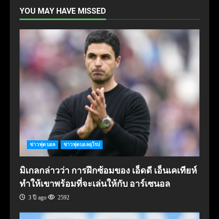
YOU MAY HAVE MISSED
ข่าวฟุตบอล
ข่าวฟุตบอลยุโรป
มิเกลกล่าวว่า การฝึกซ้อมของ เอ็ดดี เอ็นเคเทียห์
ทำให้เขาพร้อมที่จะเล่นให้กับ อาร์เซนอล
3 ปี ago
2592