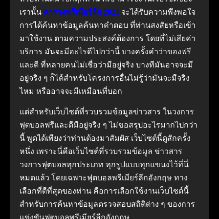
เรานั้น
ตารางพรีเมียร์ลีก 2021
จะได้รับความพึงพอใจ
การได้ค้นหาข้อมูลค้นหาคำตอบ ที่ท่านสงสัยหรือเข้า
มาใช้งาน ตามความประสงค์ต้องการ โดยที่ไม่เสียค่า
บริการ มันจะมีอะไรดีไปกว่านี้ บางครั้งคำว่าของฟรี
และดี ที่หลายคนไม่เชื่อว่ามีอยู่จริง บางทีมันอาจจะมี
อยู่จริง ๆ ก็ได้สำหรับโครงการอื่นไม่รู้ว่ามันจะมีจริง
ไหม หรืออาจจะมีเหมือนที่บอก
แต่สำหรับเว็บไซต์ที่รวบรวมข้อมูลข่าวสาร ในวงการ
ฟุตบอลฟรีและดีมีอยู่จริง ๆ ไม่ขอสรุปอะไรมากไปกว่า
นี้ พูดได้เพียงว่าท่านต้องมาสัมผัส เว็บไซต์นี้ดูสักครั้ง
หนึ่ง เพราะนี่คือเว็บไซต์ที่รวบรวมข้อมูล ข่าวสาร
วงการฟุตบอลทุกประเภท ทุกรูปแบบทุกแขนงไว้ที่นี่
หมดแล้ว โดยเฉพาะฟุตบอลพรีเมียร์ลีกอังกฤษ ทาง
เลือกที่ดีที่สุดของท่าน คือการเลือกใช้งานเว็บไซต์นี้
สำหรับการค้นหาข้อมูลตรวจสอบสถิติต่าง ๆ ของการ
แข่งขันฟุตบอลพรีเมียร์ลีกอังกฤษ