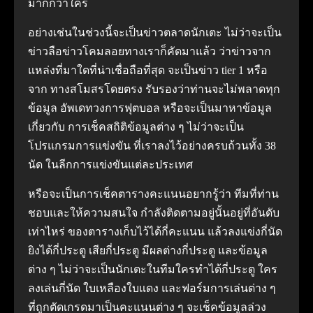
มากกว่าใคร
อย่างเช่นในช่วงนี้จะเป็นข่าวตลาดนักเตะ ไม่ว่าจะเป็น
ข่าวลือข่าวโคมลอยทางเราก็คัดมาแล้ว ว่าข่าวจาก
แหล่งที่มาใดที่น่าเชื่อถือที่สุด จะเป็นข่าว tier 1 หรือ
จาก ทางสโมสรโดยตรง รับรองว่าท่านจะไม่พลาดทุก
ข้อมูล อัพเดทวงการฟุตบอล หรือจะเป็นมาหาข้อมูล
เกี่ยวกับ การเช็คสถิติข้อมูลต่าง ๆ ไม่ว่าจะเป็น
โปรแกรมการแข่งขัน ที่เราลงไว้อย่างครบถ้วนทั้ง 38
นัด ในลีกการแข่งขันแต่ละประเทศ
หรือจะเป็นการเช็คตารางคะแนนอยากรู้ว่า ทีมที่ท่าน
ชอบและให้ความสนใจ กำลังติดตามอยู่นั้นอยู่ที่อันดับ
เท่าไหร่ ของตารางเก็บไว้ได้กี่คะแนน แล้วลงแข่งกี่นัด
ยิงได้กี่ประตู เสียกี่ประตู มีผลต่างกี่ประตู และข้อมูล
ต่าง ๆ ไม่ว่าจะเป็นนักเตะในทีมใครทำได้กี่ประตู ใคร
ลงเล่นกี่นัด ใบเหลืองใบแดง และฟอร์มการเล่นต่าง ๆ
ที่ถูกตัดเกรดมาเป็นคะแนนต่าง ๆ จะเช็คข้อมูลล่วง