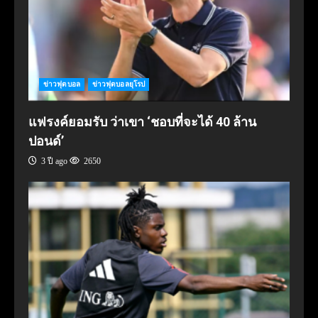
ข่าวฟุตบอล
ข่าวฟุตบอลยุโรป
แฟรงค์ยอมรับ ว่าเขา ‘ชอบที่จะได้ 40 ล้าน
ปอนด์’
3 ปี ago
2650