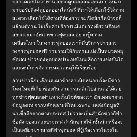
บอกได้เลยไม่ว่าท่าน อยากดูบอลออนไลน์แบบไหน ก็
มาขอรับลิงค์ดูบอลออนไลน์ฟรี ที่เราได้เลือกใช้ได้ตาม
สะดวก เลือกใช้ได้ตามที่ต้องการ จะเปิดสักกี่หน้าจอก็
แล้วแต่ท่าน ไม่เก็บค่าบริการแม้แต่บาทเดียว หรือแค่
อยากจะมาอัพเดทข่าวฟุตบอล อยากรู้ความ
เคลื่อนไหว ในวงการฟุตบอลเราก็มีบริการข่าวสาร
วงการฟุตบอลฟรี รวบรวมให้กับท่านแบ่งเป็นหมวดหมู่
ชัดเจน ข่าวของฟุตบอลประเทศไหน ลีกการแข่งขันใด
และจะมีการจัดการหมวดหมู่ให้เรียบร้อย
อ่านข่าวนี้จบเลื่อนลงมาข้างล่างนิดหน่อย ก็จะมีข่าว
ใหม่ใหม่ที่เกี่ยวข้องกัน สามารถคลิกไปอ่านต่อได้เลย
ทุกข่าวฟุตบอลผ่านทางเว็บไซต์ของเรา อัพเดทมาจาก
ข้อมูลตรง จากหลักหลายที่โดยเฉพาะ แหล่งข้อมูลที่
น่าเชื่อถือจากต่างประเทศ ไม่ว่าจะเป็นสำนักข่าวกีฬา
ชื่อดัง ของแต่ละประเทศ สำนักข่าวกีฬาชั้นนำ หรือจะ
เป็นเหยี่ยวข่าวสายกีฬาฟุตบอล ที่รู้เรื่องราวในวงใน