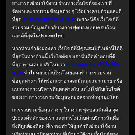
สามารถเข้ามาใช้งาน ผ่านทางเว็บไซต์ของเรา ที่
จัดหาและรวบรวมข้อมูลต่าง ๆ ไว้อย่างครบถ้วนและดี
ที่สุด
ตารางพรีเมียร์ลีก 2022-23
เพราะนี่คือเว็บไซต์ที่
รวบรวม ข้อมูลเกี่ยวกับวงการฟุตบอลแบบครบถ้วน
และดีที่สุดในประเทศไทย
หากท่านกำลังมองหา เว็บไซต์ที่มีคุณสมบัติเหล่านี้ได้ดี
ที่สุดในทางด้านนี้ เว็บไซต์ของเรานั่นคือคำตอบที่ดี
ที่สุด ท่านเคยสงสัยไหมว่า
ตารางคะแนน พรีเมียร์ลีก
สเปน
ทำไมหลายเว็บไซต์ไม่ยอม ทำการรวบรวม
ข้อมูลต่าง ๆ ให้พร้อมเขาอาจจะมีเหตุผลมากมาย หรือ
แนวทางการบริหารที่แตกต่างกัน แต่ไม่ใช่กับเว็บไซต์
ของเรา การรวบรวมข้อมูลฟุตบอลจากทั่วทุกมุมโลก
การรวบรวมข้อมูลต่าง ๆ ในวงการฟุตบอลนั้นคือ จุด
ประสงค์หลักของเรา และการไม่เก็บค่าบริการนั้นคือ
สิ่งที่ถูกต้องที่สุด ที่เราจะทำให้ลูกค้าที่เข้ามาใช้งาน
หรือท่านสมาชิกทุกท่าน ที่เข้ามาใช้งานเว็บไซต์ของ