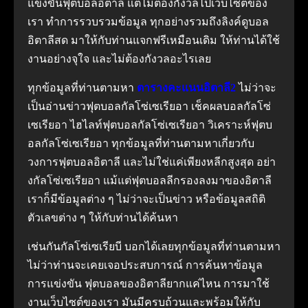
แข่งขันฟุตบอลอิตาลี แต่ไม่ต้องกังวลไปเว็บไซต์ของ
เรา ทำการรวบรวมข้อมูล ทุกอย่างรวมถึงลิงค์ดูบอล
อิตาลีสด มาให้กับท่านแจกฟรีเหมือนเดิม ให้ท่านได้ใช้
งานอย่างจุใจ และไม่ต้องกังวลอะไรเลย
ทุกข้อมูลที่ท่านตามหา
ตารางคะแนนอิตาลี2
ไม่ว่าจะ
เป็นอ่านข่าวฟุตบอลกัลโซ่เซเรียอา เช็คผลบอลกัลโซ่
เซเรียอา ไฮไลท์ฟุตบอลกัลโซ่เซเรียอา วิเคราะห์ฟุตบ
อลกัลโซ่เซเรียอา ทุกข้อมูลที่ท่านตามหาเกี่ยวกับ
วงการฟุตบอลอิตาลี และไม่ใช่แค่เพียงหลีกสูงสุด อย่า
งกัลโซ่เซเรียอา แม้แต่ฟุตบอลลีกรองลงมาของอิตาลี
เราก็มีข้อมูลต่าง ๆ ไม่ว่าจะเป็นข่าว หรือข้อมูลสถิติ
ตัวเลขต่าง ๆ ให้กับท่านได้ค้นหา
เช่นกันกัลโซ่เซเรียบี บอกได้เลยทุกข้อมูลที่ท่านตามหา
ไม่ว่าท่านจะเคยเจอประสบการณ์ การค้นหาข้อมูล
การแข่งขัน ฟุตบอลของอิตาลียากแค่ไหน การมาใช้
งานเว็บไซต์ของเรา มันมีครบถ้วนและพร้อมให้กับ