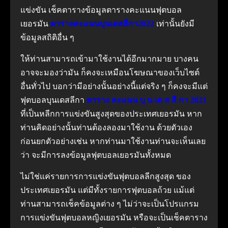
แข่งขัน เช็คตารางข้อมูลตารางคะแนนฟุตบอล
เยอรมัน
ตารางคะแนนบุนเดสลีกา2022
เท่านั้นยังมี
ข้อมูลสถิติอื่น ๆ
ให้ท่านสามารถเข้ามาใช้งานได้อีกมากมาย บางคน
อาจจะมองว่ามัน ก็คงจะเหมือนโฆษณาของเว็บไซต์
อื่นทั่วไป บอกว่ามีอย่างนั้นอย่างนี้แต่จริง ๆ ก็คงจะมีแต่
ฟุตบอลบุนเดสลีกา
ตาราง คะแนน บุ น เด ส ลี กา 2021
ที่เป็นหลีกการแข่งขันสูงสุดของประเทศเยอรมัน หาก
ท่านคิดอย่างนั้นท่านต้องลองมาใช้งาน ด้วยตัวเอง
ก่อนยกตัวอย่างเช่น หากท่านมาใช้งานท่านจะเห็นเลย
ว่า จะมีการลงข้อมูลฟุตบอลเยอรมันทั้งหมด
ไม่ใช่แค่รายการการแข่งขันฟุตบอลลีกสูงสุด ของ
ประเทศเยอรมัน แต่มีทั้งรายการฟุตบอลถ้วย แม้แต่
ท่านสามารถเช็คข้อมูลต่าง ๆ ไม่ว่าจะเป็นโปรแกรม
การแข่งขันฟุตบอลหญิงเยอรมัน หรือจะเป็นเช็คตาราง