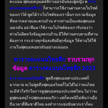
คะแนน ฟุตบอลบุนเดสลีกาเยอรมันของผู้หญิง ต
าราง
คะแนนบุนเดสลีกา3
ก็สามารถใช้งานผ่านทางเว็บไซต์
ของเราได้ พูดได้ว่าเว็บไซต์ของเรานั้นรวบรวมข้อมูล
ที่หลากหลายและครบถ้วน หากท่านเป็นแฟนฟุตบอล
เยอรมัน อย่าลืมมาใช้งานเว็บไซต์ของเรารับรองว่า
ท่านไม่ผิดหวังข้อมูลครบถ้วน มีให้ท่านครบตามที่ท่าน
ต้องการ กระจ่างทุกข้อสงสัยมีทุกข้อมูล ให้ท่านให้ใช้
งานในฟุตบอลเยอรมันอย่างแน่นอน
ตารางคะแนนไทยลีก
รวบรวมทุก
ข้อมูล
ตารางคะแนนไทยลีก 2023
ตารางคะแนนไทยลีก
พูดถึงฟุตบอลต่างประเทศก็
มากมาย จะไม่พูดถึงฟุตบอลไทยก็ไม่ได้ไม่ว่าคนไทย
จะมีหัวใจรักในการดูฟุตบอลของประเทศไหน ไม่ว่าจะ
ดูฟุตบอลยุโรปฟุตบอลอเมริกา แต่ก็คงหนีไม่พ้นว่าเมื่อ
ถึงเวลาที่ทีมชาติไทย ลงทำการแข่งขันพวกเราก็คง