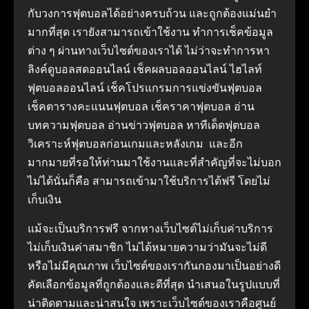
กับวงการฟุตบอลได้อย่างครบถ้วน และถูกต้องแม่นยำ
มากที่สุด เรายังสามารถเข้าใช้งาน ทำการเช็คข้อมูล
ต่าง ๆ ผ่านทางเว็บไซต์ของเราได้ ไม่ว่าจะทำการหา
ลิงค์ดูบอลสดออนไลน์ เช็คผลบอลออนไลน์ ไฮไลท์
ฟุตบอลออนไลน์ เช็คโปรแกรมการแข่งขันฟุตบอล
เช็คตารางคะแนนฟุตบอล เช็คราคาฟุตบอล อ่าน
บทความฟุตบอล อ่านข่าวฟุตบอล หาทีเด็ดฟุตบอล
วิเคราะห์ฟุตบอลก่อนเกมและหลังเกม และอีก
มากมายที่รอให้ท่านมาใช้งานและที่สำคัญที่จะไม่บอก
ไม่ได้นั่นก็คือ สามารถเข้ามาใช้บริการได้ฟรี โดยไม่
เก็บเงิน
แม้จะเป็นบริการฟรี จากทางเว็บไซต์ไม่เก็บค่าบริการ
ไม่เก็บเงินค่าสมาชิก ไม่ได้หมายความว่ามันจะไม่ดี
หรือไม่มีคุณภาพ เว็บไซต์ของเรากันกองมาเป็นอย่างดี
คัดเลือกข้อมูลที่ถูกต้องและดีที่สุด นำเสนอในรูปแบบที่
น่าติดตามและน่าสนใจ เพราะเว็บไซต์ของเราคือศูนย์