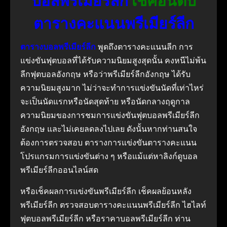
บอลพรีเมียร์ลีก
เช็คอันดับ
ตารางคะแนนพรีเมียร์ลีก
ตารางบอลพรีเมียร์ลีก
พูดถึงตารางคะแนนลีก การ
แข่งขันฟุตบอลที่ได้รับความนิยมสูงสุดนั้น คงหนีไม่พ้น
ลีกฟุตบอลอังกฤษ หรือว่าพรีเมียร์ลีกอังกฤษ ได้รับ
ความนิยมสูงมาก ไม่ว่าจะทำการแข่งขันนัดที่เท่าไหร่
จะเป็นนัดแรกหรือนัดสุดท้าย หรือนัดกลางฤดูกาล
ความนิยมของการชมการแข่งขันฟุตบอลพรีเมียร์ลีก
อังกฤษ และไม่เคยลดลงไปเลย ดังนั้นหากท่านสนใจ
ต้องการตรวจสอบ ตารางการแข่งขันตารางคะแนน
โปรแกรมการแข่งขันต่าง ๆ หรือแม้แต่หาลิงก์ดูบอล
พรีเมียร์ลีกออนไลน์สด
หรือเช็คผลการแข่งขันพรีเมียร์ลีก เช็คผลย้อนหลัง
พรีเมียร์ลีก ตรวจสอบตารางคะแนนพรีเมียร์ลีก ไฮไลท์
ฟุตบอลพรีเมียร์ลีก หรือราคาบอลพรีเมียร์ลีก ท่าน