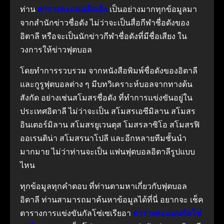
ท่าน
ตารางคะแนนลีกเอิง
เป็นอย่างมากทุกข้อมูลมา
จากสำนักข่าวชื่อดัง ไม่ว่าจะเป็นสื่อกีฬาชื่อดังของ
อิตาลี หรือจะเป็นนักข่าวกีฬาชื่อดังที่มีชื่อเสียง ใน
วงการให้ข่าวฟุตบอล
โดยทำการรวบรวม จากหนังสือพิมพ์ชื่อดังของอิตาลี
และกูรูฟุตบอลต่าง ๆ มีบทวิเคราะห์บอลจากทางต้น
สังกัด อย่างเช่นสโมสรชื่อดัง ที่ทำการแข่งขันอยู่ใน
ประเทศอิตาลี ไม่ว่าจะเป็น สโมสรเอซีมิลาน สโมสร
อินเตอร์มิลาน สโมสรยูเวนตุส โมสรลาซิโอ สโมสรฟิ
ออเรนติน่า สโมสรนาโปลี และอีกหลายทีมชั้นนำ
มากมาย ไม่ว่าท่านจะเป็น แฟนฟุตบอลอิตาลีรูปแบบ
ไหน
ทุกข้อมูลทุกคำตอบ ที่ท่านตามหาเกี่ยวกับฟุตบอล
อิตาลี ท่านสามารถมาค้นหาข้อมูลได้ที่นี่ อยากจะ เช็ค
ตารางการแข่งขันกัลโซ่เซเรียอา
ตารางคะแนนกัลโช่