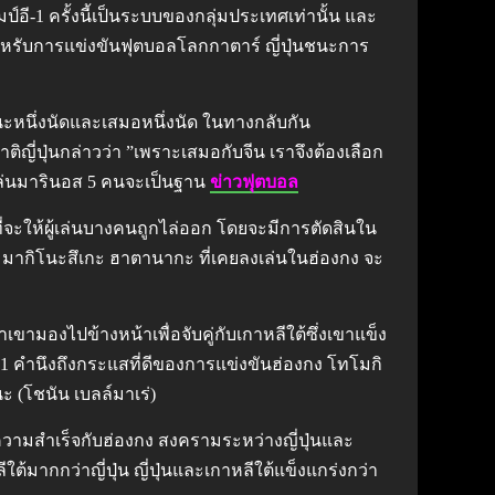
ี-1 ครั้งนี้เป็นระบบของกลุ่มประเทศเท่านั้น และ
สำหรับการแข่งขันฟุตบอลโลกกาตาร์ ญี่ปุ่นชนะการ
หนึ่งนัดและเสมอหนึ่งนัด ในทางกลับกัน
ญี่ปุ่นกล่าวว่า ”เพราะเสมอกับจีน เราจึงต้องเลือก
ู้เล่นมารินอส 5 คนจะเป็นฐาน
ข่าวฟุตบอล
าที่จะให้ผู้เล่นบางคนถูกไล่ออก โดยจะมีการตัดสินใน
่า มากิโนะสึเกะ ฮาตานากะ ที่เคยลงเล่นในฮ่องกง จะ
เขามองไปข้างหน้าเพื่อจับคู่กับเกาหลีใต้ซึ่งเขาแข็ง
ี่ 1 คำนึงถึงกระแสที่ดีของการแข่งขันฮ่องกง โทโมกิ
นะ (โชนัน เบลล์มาเร่)
ความสำเร็จกับฮ่องกง สงครามระหว่างญี่ปุ่นและ
ีใต้มากกว่าญี่ปุ่น ญี่ปุ่นและเกาหลีใต้แข็งแกร่งกว่า