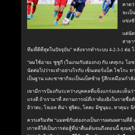
คาดว่
จะเป็
แข่งข
แต่นั
สาธาร
ทีมที่ดีที่สุดในปัจจุบัน” หลังจากทำระบบ 4-2-3-1 ต
“ผมใช้อายะ ซูซูกิ (ในเกมกับฮ่องกง) กับ เคสุเกะ โอซ
นัดต่อไปว่าจะทำอย่างไรกับ เซ็นเตอร์แบ็ค โชโกะ ทา
เป็นฐาน และซาซากิจะเป็นแบ็คซ้าย รู้สึกเหมือนกำล
เขามีการป้องกันระหว่างบุคคลที่แข็งแกร่งและเห็นว่าเข
แรงดี ถ้าเรามาที่ สถานการณ์ที่เราต้องยิงในรายชื่อ
อิวาตะ, โจเอล คิม่า ฟูจิตะ, โคตะ มิซูนุมะ, ทาคุมะ น
ควรเสริมทัพ “แมตช์กับฮ่องกงเป็นการผสมผสานที่ดี แ
เกาหลีใต้เป็นการต่อสู้ที่น่าตื่นเต้นจนถึงตอนนี้ คุณค