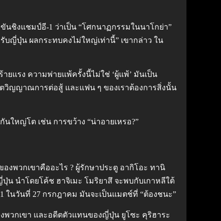
่งขันชิงแชมป์อี-1 ว่าเป็น “โศกนาฏกรรมในนาโกย่า”
ับญี่ปุ่น ผลกระทบคงไม่ใหญ่เท่านี้” เขากล่าว ใน
แรง ความพ่ายแพ้ครั้งนี้ไม่ใช่ ‘ผู้แพ้’ มันเป็น
ึงจิตวิญญาณการต่อสู้ และแฟน ๆ ของเราต้องการสิ่งนั้น
ฮากันใหญ่โต เช่น การขว้าง “น่าอายเหรอ?”
อริของพวกเขาคืออะไร ? ผู้รักษาประตู อากิโอะ ทานิ
ี่ปุ่น นำโดยโค้ช ฮาจิเมะ โมริยาสึ จะพบกับเกาหลีใต้
-1 ในวันที่ 27 กรกฎาคม มันจะเป็นแมตช์ที่ “ต้องชนะ”
พวกเขา และอดีตตัวแทนของญี่ปุ่น ยูโซะ คุริฮาระ