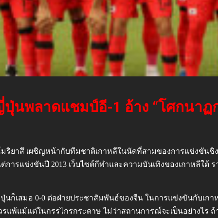
้ญี่ปุ่นพลาดแชมป์อี-1 อ้าง “โศกนาฏก
มะ โมริยาสึ เผชิญหน้ากับทีมชาติเกาหลีในนัดที่สามของการแข่งขันชิ
่การแข่งขันปี 2013 เว็บไซต์กีฬาและความบันเทิงของเกาหลีใต้ รายงา
ุ่นก็เสมอ 0-0 ต่อฝ่ายประชาสัมพันธ์ของจีน ในการแข่งขันกับเกาหลี
ม่ควรแพ้แม้แต่ในกรรไกรกระดาษ ไม่ว่าสถานการณ์จะเป็นอย่างไร ถ