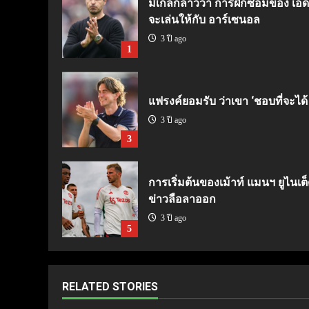
มิเกลกล่าวว่า การฝึกซ้อมของ เอ็ดด
จะเล่นให้กับ อาร์เซนอล
3 ปี ago
1
แฟรงค์ยอมรับ ว่าเขา ‘ชอบที่จะได้
3 ปี ago
3
การเริ่มต้นของเม้าท์ แมนฯ ยูไนเต็
ข่าวลือลาออก
3 ปี ago
5
RELATED STORIES