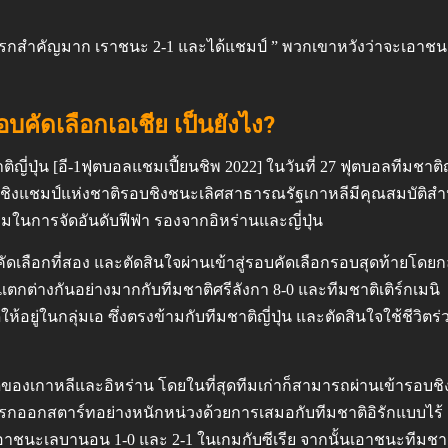
ครั้งแรกสำคัญมาก เราชนะ 2-1 และได้แชมป์ ” พวกเขาหวังว่าจะเอา
คัดเลือกเอเชีย เป็นยังไง?
ญี่ปุ่น [อี-1ฟุตบอลแชมเปี้ยนชิพ 2022] ในวันที่ 27 ฟุตบอลทีมชาต
ชิงแชมป์แห่งชาติรอบชิงชนะเลิศสาธารณรัฐเกาหลีมีคุณสมบัติสำหร
ามในการจัดอันดับฟีฟ่า รองจากอิหร่านและญี่ปุ่น
ดเลือกที่สอง และตัดสินใจผ่านเข้าสู่รอบคัดเลือกรอบสุดท้ายโดยกล
ตกต่างกันอย่างมากกับทีมชาติศรีลังกา 8-0 และทีมชาติเติร์กเมนิ
อยู่ในกลุ่มเอ ซึ่งตรงข้ามกับทีมชาติญี่ปุ่น และตัดสินใจใช้ชีวิตร่
่สุดของเกาหลีและอิหร่าน โดยในที่สุดทีมเก่าก็สามารถผ่านเข้ารอบชิ
กออกสตาร์ทอย่างหนักหน่วงด้วยการเสมอกับทีมชาติอิรักแบบไร้
กเอาชนะเลบานอน 1-0 และ 2-1 ในเกมกับซีเรีย จากนั้นเอาชนะทีมชา