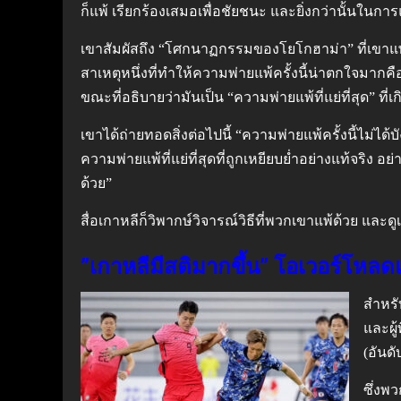
ก็แพ้ เรียกร้องเสมอเพื่อชัยชนะ และยิ่งกว่านั้นในก
เขาสัมผัสถึง “โศกนาฏกรรมของโยโกฮาม่า” ที่เขาแพ้ 
สาเหตุหนึ่งที่ทำให้ความพ่ายแพ้ครั้งนี้น่าตกใจมากค
ขณะที่อธิบายว่ามันเป็น “ความพ่ายแพ้ที่แย่ที่สุด” ที่เกิ
เขาได้ถ่ายทอดสิ่งต่อไปนี้ “ความพ่ายแพ้ครั้งนี้ไม่ไ
ความพ่ายแพ้ที่แย่ที่สุดที่ถูกเหยียบย่ำอย่างแท้จริง
ด้วย”
สื่อเกาหลีก็วิพากษ์วิจารณ์วิธีที่พวกเขาแพ้ด้วย แ
”เกาหลีมีสติมากขึ้น” โอเวอร์โหลดแ
สำหรับ
และผู
(อันด
ซึ่งพ