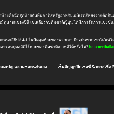
สุดท้ายคือนัดสุดท้ายกับทีมชาติสหรัฐอาหรับเอมิเรตส์หลังจากตัด
ถุนายนของปีนี้ เช่นเดียวกับทีมชาติญี่ปุ่น ได้มีการจัดการแข่งขั
และชนะอียิปต์ 4-1 ในนัดสุดท้ายของพวกเขา ปัจจุบันพวกเขาไม่แพ
ามารถหยุดสถิติไร้พ่ายของทีมชาติเกาหลีได้หรือไม่?
hotscorethail
ยึดแคมเปญ ฉลามชลคนกันเอง
เซ็นสัญญาปีกเชลซี นิวคาสเซิ่ล ย