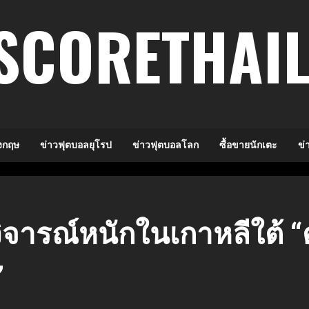
SCORETHAI
งกฤษ
ข่าวฟุตบอลยุโรป
ข่าวฟุตบอลโลก
ซื้อขายนักเตะ
ข่
วิจารณ์หนักในเกาหลีใต้ “
”