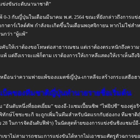
ารแข่งขันระดับนานาชาติ”
0-3 กับญี่ปุ่นในเดือนมีนาคม พ.ศ. 2564 ขณะที่ยังกล่าวถึงการแข
ือกาตาร์เวิลด์คัพ กำลังจะเกิดขึ้นในเดือนพฤศจิกายน หากไม่ใช่สำหร
นกว่า “ผู้แพ้”
ด้บังคับให้เราต้องขอโทษต่อสาธารณชน แต่เราต้องตระหนักถึงความร้าย
 อย่าแพ้ แต่ถึงเราจะแพ้ก็ตาม เราต้องการให้เกาหลีแสดงให้เราเห็นถ
ละดูเหมือนว่าความพ่ายแพ้ของแมตช์ญี่ปุ่น-เกาหลีจะสร้างกระแสฮือ
บ็คของทีมชาติญี่ปุ่นทำนายรายชื่อเริ่มต้น
 ”อันดับหนึ่งที่ยอดเยี่ยม” ของอี-1แชมเปี้ยนชิพ ”ไพ่ยิปซี” ของคู่
้พิทักษ์โชซะซะกิ จะถูกเพิ่มในทีมสำหรับนัดแรกกับฮ่องกง ทีมชาติญ
ับ 28 ในการจัดอันดับฟีฟ่า) ในนัดสุดท้ายของการแข่งขันชิงแชมป์อี
วกเขาไม่สามารถชนะการแข่งขันได้หากไม่เอาชนะศัตรูตัวฉกาจของ