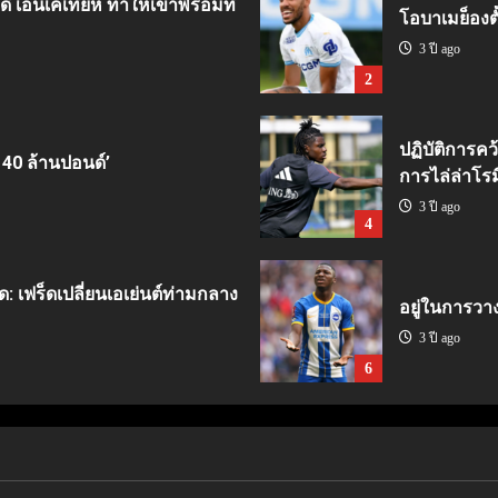
ี เอ็นเคเทียห์ ทำให้เขาพร้อมที่
โอบาเมย็องตั้
3 ปี ago
2
ปฏิบัติการคว
 40 ล้านปอนด์’
การไล่ล่าโรม
3 ปี ago
4
ด: เฟร็ดเปลี่ยนเอเย่นต์ท่ามกลาง
อยู่ในการวา
3 ปี ago
6