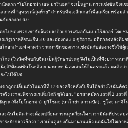
านัดแรก “โยโกฮาม่า เอฟ มารินอส” จะเป็นฐาน การแข่งขันชิงแชมป์อ
นสถานที่ “อุทธรณ์สุดท้าย” สำหรับทีมเจลีกเกอร์เพื่อเตรียมพร้อม
ันกับฮ่องกง 6-0
ดต่อไปของพวกเขากับจีนจบลงด้วยการเสมอกันแบบไร้สกอร์ โดยชนะ
ณรัฐเกาหลีชนะจีน 3-0 และฮ่องกง 3-0 คูริฮาระ อดีตกองหลังทีมชาติ
่อ โยโกฮาม่าเอฟ คาดว่า ว่าสมาชิกของการแข่งขันกับฮ่องกงซึ่งใช้ผ
าโกะ (ในนัดที่พบกับจีน) เป็นผู้รักษาประตู จึงไม่เป็นที่พึงปรารถน
นิกุจิ?ตั้งแต่ชินโนะสึเกะ นาคาทานิ ลงเล่นให้จีนครบแล้ว ผมคิดว
ังจะไปใช้โช
าถูกเปลี่ยนตัวในนาทีที่ 17 ของครึ่งหลังกับจีนได้อย่างไรฉันคิดว่า
ตัวจริง เราจะพิจารณาเพิ่มไดกิ ซูจิโอกะ” อาสาสมัครแถวที่ 2 แถวท
ิชิมูระ (ทั้งโยโกฮาม่า), ยูกิโซมะ (นาโกย่า แกรมปัส) , ชูโตะ มาจิโ
ละฉันไม่คิดว่าจะต้องเปลี่ยนการหมุนเวียนใด ๆ เรามีนัดที่ประสบ
ุริฮาระยังกล่าวอีกว่า “เราเป็นคู่แข่งกันมานานแล้ว แต่ฉันใส่ใจเกาหล