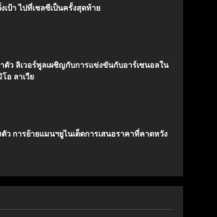
งเป้า ไปที่เชลซีเป็นครั้งสุดท้าย
้าตัว ลิเวอร์พูลเผชิญกับการแข่งขันกับอาร์เซนอลใน
ิโอ ลาเวีย
งตัว การย้ายแมนฯยูไนเต็ดการเสนอราคาที่คาดหวัง