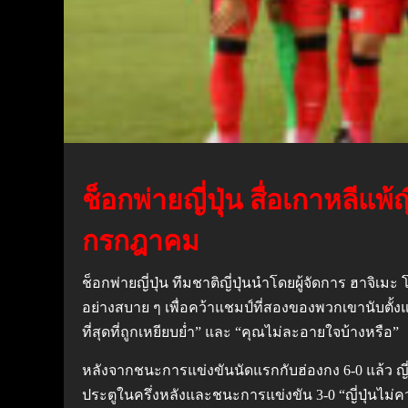
ช็อกพ่ายญี่ปุ่น สื่อเกาหลีแพ
กรกฎาคม
ช็อกพ่ายญี่ปุ่น ทีมชาติญี่ปุ่นนำโดยผู้จัดการ ฮาจิเ
อย่างสบาย ๆ เพื่อคว้าแชมป์ที่สองของพวกเขานับตั้งแต
ที่สุดที่ถูกเหยียบย่ำ” และ “คุณไม่ละอายใจบ้างหรือ”
หลังจากชนะการแข่งขันนัดแรกกับฮ่องกง 6-0 แล้ว ญี่ป
ประตูในครึ่งหลังและชนะการแข่งขัน 3-0 “ญี่ปุ่นไ