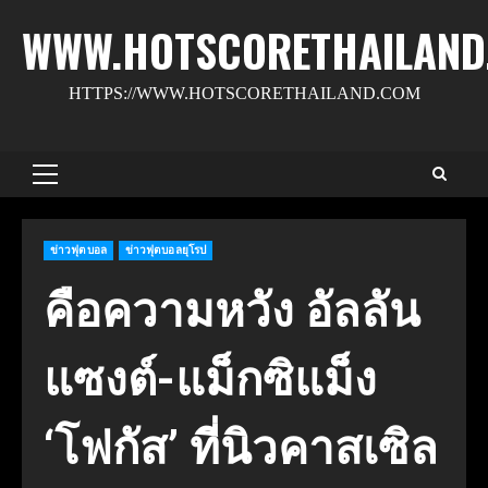
Skip
WWW.HOTSCORETHAILAND
to
content
HTTPS://WWW.HOTSCORETHAILAND.COM
Primary
Menu
ข่าวฟุตบอล
ข่าวฟุตบอลยุโรป
คือความหวัง อัลลัน
แซงต์-แม็กซิแม็ง
‘โฟกัส’ ที่นิวคาสเซิล