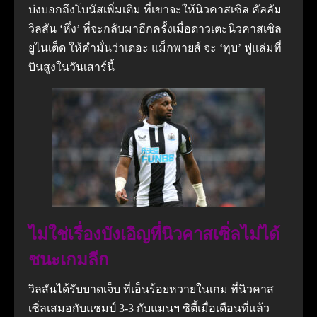
บ่งบอกถึงโบนัสเพิ่มเติม ที่เขาจะให้นิวคาสเซิล
คัลลัม
วิลสัน ‘หึ่ง’ ที่จะกลับมาอีกครั้งเมื่อดาวเตะนิวคาสเซิล
ยูไนเต็ด ให้คํามั่นว่าเดอะ แม็กพายส์ จะ ‘ทุบ’ ฟูแล่มที่
บินสูงในวันเสาร์นี้
ไม่ใช่เรื่องบังเอิญที่นิวคาสเซิ่ลไม่ได้
ชนะเกมลีก
วิลสันได้รับบาดเจ็บ ที่เอ็นร้อยหวายในเกม ที่นิวคาส
เซิ่ลเสมอกับแชมป์ 3-3 กับแมนฯ ซิตี้เมื่อเดือนที่แล้ว