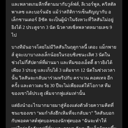
และพลาดเกมลีกที่ตามมากับวูล์ฟส์, ลิเวอร์พูล, คริสตัล
พาเลซ และบอร์นมัธ แม้ว่าสถิติการเซ็นสัญญากับ อ
เล็กซานเดอร์ อิซัค จะเป็นผู้นําในจังหวะที่วิลสันไม่อยู่
ยิงได้ 2 ประตูจาก 3 นัด นิวคาสเซิ่ลพลาดหมายเลข 9
ไป
บางทีมันอาจโดยไม่มีวิลสันในฤดูกาลนี้ เดอะ แม็กพาย
ส์ ดูจะเบาบางลงเล็กน้อยในรอบชิงชนะเลิศ 3 นัดใน
ช่วงไม่กี่สัปดาห์ที่ผ่านมา และทีมของเอ็ดดี้ ฮาวยิงได้
เพียง 3 ประตู และเก็บได้ 3 แต้มจาก 12 นัดในช่วงเวลา
นั้น
วิลสันจะกลับมาร่วมทริปกับ คราเวน คอตเทจ อีก
ครั้ง และดาวเตะวัย 30 ปีจะไม่เพียงแต่ให้โอกาส ทีม
ของเขาได้ประตู เพิ่มจากฟูแล่มเท่านั้น
แต่ยังนําอะไรมากมายมาสู่ห้องแต่งตัวด้วยความคิดที่
ชนะของเขา
“ผมกําลังฮึกเหิมที่จะกลับมา” วิลสันบอก
กับพอดคาสต์ฟุตบอลของนักฟุตบอล “ฉันจะทําให้