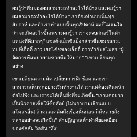
ผมรู้ว่าทีมของผมสามารถทําอะไรได้บ้าง และผมรู้ว่า
ผมสามารถทําอะไรได้บ้าง
“เราต้องทําแบบนั้นทุก
สัปดาห์ และถ้าเราทําแบบนั้นทุกสัปดาห์ ผมก็ไม่สนใจ
ว่า จะเกิดอะไรขึ้นเพราะผมรู้ว่า เราจะจบสกอร์ในตํา
แหน่งที่ดีมากๆ”
แซงต์-แม็กซิแม็งกล่าวชื่นชมผลกระ
ทบที่เอ็ดดี้ ฮาว เฮดโค้ชของเอ็ดดี้ ฮาวทํากับสโมสร
“ผู้
จัดการทีมพยายามช่วยทีมให้มาก” “เขาเปลี่ยนทุก
อย่าง
เขาเปลี่ยนความคิด เปลี่ยนการฝึกซ้อม และเรา
สามารถเห็นทุกอย่างเริ่มทํางานได้ เราแค่ต้องเดินหน้า
ต่อไปฟัง และเราจะได้เห็นสิ่งที่จะเกิดขึ้น
“เราแค่อยาก
เป็นนิวคาสเซิ่ลให้ซื่อสัตย์ [ไม่พยายามเลียนแบบ
สโมสรอื่น] ถ้าคุณแค่คิดถึงเรื่องนั้นก่อน ก็มีหลายสิ่ง
หลายอย่างจะเกิดขึ้น”
คําปฏิญาณห้าคําที่ยอดเยี่ยม
ของคัลลัม วิลสัน ‘หึ่ง’