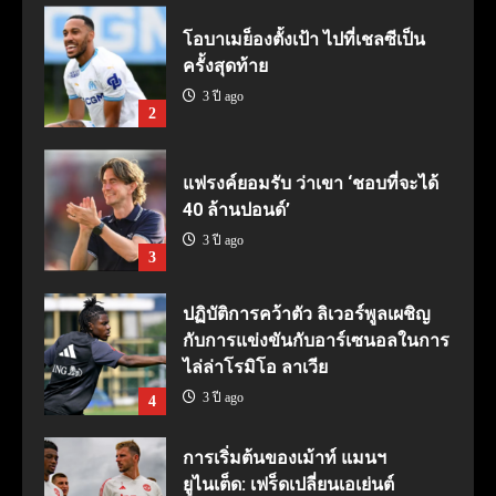
โอบาเมย็องตั้งเป้า ไปที่เชลซีเป็น
ครั้งสุดท้าย
3 ปี ago
2
แฟรงค์ยอมรับ ว่าเขา ‘ชอบที่จะได้
40 ล้านปอนด์’
3 ปี ago
3
ปฏิบัติการคว้าตัว ลิเวอร์พูลเผชิญ
กับการแข่งขันกับอาร์เซนอลในการ
ไล่ล่าโรมิโอ ลาเวีย
3 ปี ago
4
การเริ่มต้นของเม้าท์ แมนฯ
ยูไนเต็ด: เฟร็ดเปลี่ยนเอเย่นต์