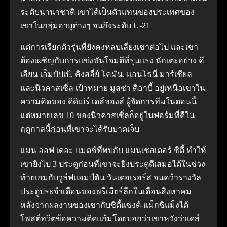
ระดับนานาชาติ
เขาได้เป็นตัวแทนของประเทศของ
เขาในกลุ่มอายุต่างๆ จนถึงระดับ U-21
แต่การเรียกตัวรุ่นพี่ยังคงหลบเลี่ยงเขาต่อไป และเขา
ต้องเผชิญกับการแข่งขันโจมตีที่รุนแรง
นักเตะอย่าง คี
เลียน เอ็มบัปเป้, คิงสลี่ย์ โคมัน, แอนโธนี่ มาร์เชียล
และนิวคาสเซิ่ล เป้าหมาย มูสซ่า ดิอาบี้ อยู่เหนือเขาใน
ความคิดของ ดิดิเย่ร์ เดส์ชองส์ ผู้จัดการทีมในตอนนี้
แต่หมายเลข 10 ของนิวคาสเซิ่ลก็อยู่ในฟอร์มที่ดีใน
ฤดูกาลนี้ก่อนที่เขาจะได้รับบาดเจ็บ
แมน ออฟ เดอะ แมตช์ที่พบกับ แมนเชสเตอร์ ซิตี้ ทําให้
เขายิงไป 3 ประตูก่อนที่เขาจะยิงประตูตีเสมอได้ในช่วง
ท้ายเกมกับวูล์ฟแฮมป์ตัน วันเดอเรอร์ส จนคว้ารางวัล
ประตูประจําเดือนของพรีเมียร์ลีกในเดือนสิงหาคม
หลังจากผลงานของเขากับซิตี้แซงต์-แม็กซิแม็งได้
โพสต์ทวีตข้อความติดแก้มโดยบอกว่าเขาหวังว่าเดส์