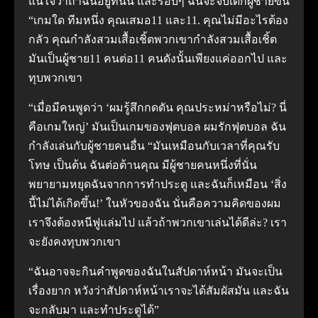
แน่ใจว่าถ้าฉันอยู่ที่นั่น และรอบๆ ฉันจะจีบเด็กผู้ชายขึ้น
“เกมใด ทีมหนึ่ง คุณเสมอ11 และ11. คุณไม่มีอะไรต้อง
กลัว คุณกําลังสวมเสื้อเชิ้ตพวกเขากําลังสวมเสื้อเชิ้ต
มันเป็นผู้ชาย11 คนต่อ11 คนดังนั้นเพียงแค่ออกไป
และ
ทุบพวกเขา
“เมื่อมีคนพูดว่า ‘ผมรู้สึกกดดัน คุณประหม่าหรือไม่? นี่
คือเกมใหญ่’ มันเป็นเกมของฟุตบอล ผมรักฟุตบอล ฉัน
กําลังเล่นกับผู้ชายคนอื่น
“มันเหมือนกับเวลาที่คุณรับ
โทษ เป็นต้น ฉันต่อต้านคุณ มีผู้ชายคนหนึ่งที่นั่น
พยายามหยุดฉันจากการทําประตู และฉันก็เหมือน ‘สิ่ง
นี้ไม่ได้เกิดขึ้น!’ ในหัวของฉัน นั่นคือความคิดของผม
เราจึงต้องหนีฟูแล่มไป แล้วถ้าพวกเขาเล่นได้ดีล่ะ? เรา
จะยังคงทุบพวกเขา
“ฉันอาจจะกินคำพูดของฉันในสัปดาห์หน้า มันจะเป็น
เรื่องยาก หวังว่าสัปดาห์หน้าเราจะได้สัมผัสมัน และฉัน
จะกลับมา และทำประตูได้”