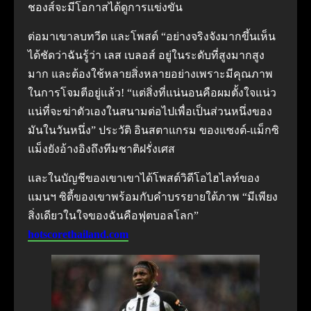
ชองส์จะมีโอกาสได้ดูการแข่งขัน
ต่อมาเขาลบทวีต และโพสต์ “อย่างจริงจังมากขึ้นเห็น
ได้ชัดว่าฉันรู้ว่า เลส เบลอส์ อยู่ในระดับที่สูงมากสูง
มาก และต้องใช้หลายสิ่งหลายอย่างเพราะมีคุณภาพ
ในการโจมตีอยู่แล้ว!
“แต่สิ่งที่แน่นอนคือผมตั้งใจแน่ว
แน่ที่จะฆ่าตัวเองในสนามต่อไปเพื่อเป็นส่วนหนึ่งของ
มันในวันหนึ่ง”
ประวัติ อินสตาแกรม ของแซงต์-แม็กซิ
แม็งยังอ้างอิงถึงทีมชาติฝรั่งเศส
และในบัญชีของเขาเขาได้โพสต์วิดีโอไฮไลท์ของ
แมนฯ ซิตี้ของเขาพร้อมกับคําบรรยายใต้ภาพ “มีเพียง
สิ่งเดียวในใจของฉันคือฟุตบอลโลก”
hotscorethailand.com