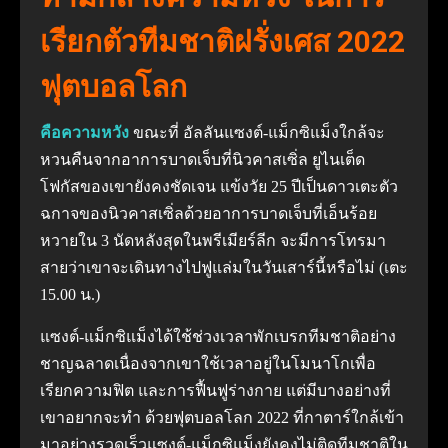
เรียกตัวทีมชาติฝรั่งเศส 2022
ฟุตบอลโลก
คือความหวัง
ขณะที่ อัลลันแซงต์-แม็กซิแม็งใกล้จะ
หวนคืนจากอาการบาดเจ็บที่นิวคาสเซิ่ล ยูไนเต็ด
โฟกัสของเขายังคงชัดเจน
แข้งวัย 25 ปีเป็นดาวเตะตัว
ฉกาจของนิวคาสเซิ่ลด้วยอาการบาดเจ็บที่เอ็นร้อย
หวายใน 3 นัดหลังสุดในพรีเมียร์ลีก จะมีการโทรมา
สายว่าเขาจะเดินทางไปฟูแล่มในวันเสาร์นี้หรือไม่ (เตะ
15.00 น.)
แซงต์-แม็กซิแม็งได้ใช้ช่วงเวลาพักเบรกทีมชาติอย่าง
ชาญฉลาดเนื่องจากเขาใช้เวลาอยู่ในโมนาโกเพื่อ
เรียกความฟิต และการฟื้นฟูร่างกาย
แต่มีบางอย่างที่
เขาอยากจะทํา
ด้วยฟุตบอลโลก 2022 ที่กาตาร์ใกล้เข้า
มาอย่างรวดเร็วแซงต์-แม็กซิแม็งยังคงไม่ติดทีมชาติใน