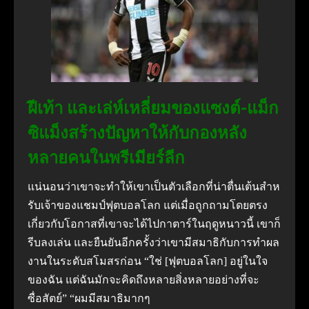
ฝีเท้า และเล่ห์เหลี่ยมของแซงต์-แม็ก
ซิแม็งสร้างปัญหาให้กับกองหลัง
หลายคนในพรีเมียร์ลีก
แน่นอนว่าเขาจะทําให้เขาเป็นตัวเลือกที่น่าตื่นเต้นสําห
รับเจ้าของแชมป์ฟุตบอลโลก
แต่เมื่อถูกถามโดยตรง
เกี่ยวกับโอกาสที่เขาจะได้ไปกาตาร์ในฤดูหนาวนี้ เขาก็
รีบลงเล่น และยืนยันอีกครั้งว่าเขามีสมาธิกับการทําผล
งานในระดับสโมสรก่อน
“ใช่ [ฟุตบอลโลก] อยู่ในใจ
ของฉัน แต่ฉันมักจะคิดถึงหลายสิ่งหลายอย่างที่จะ
ซื่อสัตย์” “ผมมีสมาธิมากๆ