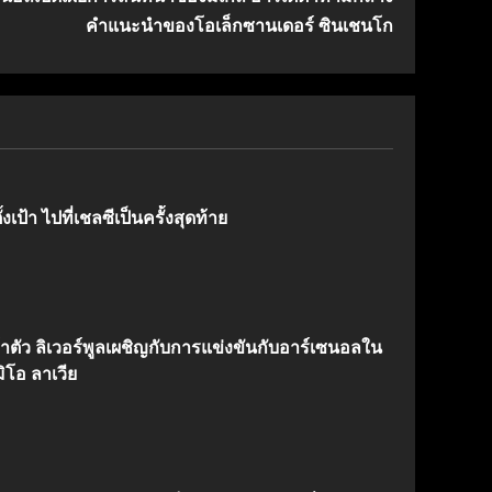
คำแนะนำของโอเล็กซานเดอร์ ซินเชนโก
งเป้า ไปที่เชลซีเป็นครั้งสุดท้าย
้าตัว ลิเวอร์พูลเผชิญกับการแข่งขันกับอาร์เซนอลใน
ิโอ ลาเวีย