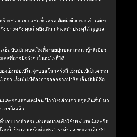
อสร้างช่วงเวลา แช่แข็งเฟรม ตัดต่อด้วยทองคำ แต่เขา
ั้ง บางครั้ง คุณก็หยิ่งเกินกว่าจะทำประตูได้ กุญแจ
้น เอ็มบัปเป้แทบจะไม่ทิ้งรอยบุ๋มบนสนามหญ้าสีเขียว
ศสที่อาจมีจริงๆ เป็นอะไรก็ได้
นของเอ็มบัปเป้ในฟุตบอลโลกครั้งนี้ เอ็มบัปเป้เป็นความ
นโดฮา เอ็มบัปเป้ต้องการออกจากปารีส เอ็มบัปเป้คือ
ตุนและจัดแสดงเหมือน ปิกาโซ ส่วนตัว สกุลเงินสั่นไหว
่ายวิ่งแล้ว
ตถุที่บอบบางสำหรับเล่นฟุตบอลเพื่อใช้ประโยชน์และยืด
ในโลกนี้ เป็นนายหน้าที่มีพรสวรรค์ของเขาเอง เอ็มบัป