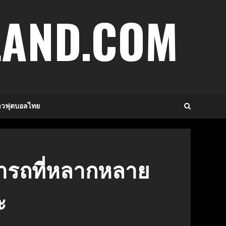
LAND.COM
าวฟุตบอลไทย
มารถที่หลากหลาย
ะ