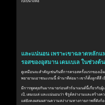
เป้เป็นวงล้อ
และแน่นอน เพราะเขาฉลาดหลักแหลม 
รอสของอุสมาน เดมเบเล ในช่วงต้นครึ
ดูเหมือนจะสำคัญเช่นกันที่การครอสครั้งแรกของเอ็มบั
พยายามเอาชนะเกมนี้ ห้านาทีต่อมา เขาก็ตั้งลูกที่สี่ เ
มีการพูดคุยกันมากมายก่อนทัวร์นาเมนต์นี้เกี่ยวกับผู้
เป้, เดมเบเล่ และแน่นอนว่า ชิรูด์สง่างามและสร้างค
แต่ยังคงผสมผสานความสง่างามทางกายภาพที่ดังก้อง