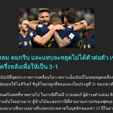
คมกริบ และแทบจะหยุดไม่ได้ตัวต่อตัว เขาจ
่งหลังเพื่อให้เป็น 3-1
ปเป้ที่จุดประกายการเคลื่อนไหว เพราะเอ็มบัปเป้ไม่เคยหยุดเคลื่อน
ปิดบอลให้โอลิวิเยร์ ชิรูด์โหม่งลูกที่สองและเป็นประตูที่ 51 ของเขา
เล่นฝรั่งเศสที่ขาดหายไป ในกรณีที่ไม่มี บาลงดอร์ ผู้ดำรงตำแหน่ง 
วามมั่นใจอย่างมาก ตู้ข้างไม้มะฮอกกานีที่สวยงามเก่าแก่ของฟุตบอล
และบางสิ่งบางอย่างที่แปลกประหลาดในบุคลิกของเขา 15 ปีในอาช