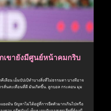
วกเขายังมีศูนย์หน้าคมกริบ
ีเลียน เอ็มบัปเป้ทำบางสิ่งที่ไม่ธรรมดา บางทีอาจ
่นสะเทือนที่ดี มันเกิดขึ้น. ลูกบอล กระดอน มุม
ยงมัน ปัญหาไม่ได้อยู่ที่การยืดตัวมากเกินไปหรือ
งตวน กรีซมันน์ เต็มๆ เกมกับออสเตรเลียที่ต้องมี