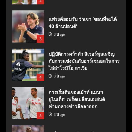
2
แฟรงค์ยอมรับ ว่าเขา ‘ชอบที่จะได้
40 ล้านปอนด์’
3 ปี ago
3
ปฏิบัติการคว้าตัว ลิเวอร์พูลเผชิญ
กับการแข่งขันกับอาร์เซนอลในการ
ไล่ล่าโรมิโอ ลาเวีย
3 ปี ago
4
การเริ่มต้นของเม้าท์ แมนฯ
ยูไนเต็ด: เฟร็ดเปลี่ยนเอเย่นต์
ท่ามกลางข่าวลือลาออก
3 ปี ago
5