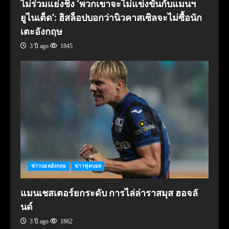
ไม่ร่วมแย่งชิง ‘พวกเขาจะไม่แข่งขันกับแมนฯ
ยูไนเต็ด’: ฮิสล็อปบอกว่านิวคาสเซิลจะไม่ซื้อนัก
เตะอังกฤษ
3 ปี ago
1845
ข่าวบอลอังกฤษ
ข่าวฟุตบอล
แมนเชสเตอร์ยกระดับ การไล่ล่าราสมุส ฮอจลั
นด์
3 ปี ago
1862