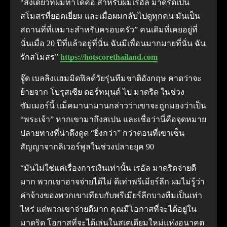
“สิ่งเดียวที่ผมทำได้คือ สำหรับผมเรอัล มาดริดเป็น
สโมสรที่ยอดเยี่ยม และเมื่อผมกลับไปดูทุกคน มันเป็น
สถานที่ที่เหมาะสำหรับครอบครัว” คนเดิมที่เคยอยู่ที่
นั่นเมื่อ 20 ปีที่แล้วอยู่ที่นั่น ฉันมีเพื่อนมากมายที่นั่น ฉัน
รักสโมสร”
https://hotscorethailand.com
จู๊ด เบลลิงแฮมมิดฟิลด์วัยรุ่นทีมชาติอังกฤษ คาดว่าจะ
ย้ายจาก โบรุสเซีย ดอร์ทมุนด์ ไป มาดริด ในช่วง
ซัมเมอร์นี้ แม็คมานามานกล่าวว่าเขาจะถูกมองว่าเป็น
“พระเจ้า” หากเขามาถึงสเปน และเชื่อว่านี่คือจุดหมาย
ปลายทางที่น่าดึงดูด “ยิ่งกว่า” กว่าตอนที่เขาเซ็น
สัญญาจากลิเวอร์พูลในช่วงปลายยุค 90
“มันไม่ใช่แค่เรื่องการเงินเท่านั้น เรอัล มาดริดจ่ายดี
มาก พวกเขาอาจจ่ายได้ไม่ ดีเท่าพรีเมียร์ลีก ผมไม่รู้ว่า
ค่าจ้างของพวกเขาเทียบกับพรีเมียร์ลีกบางทีมเป็นเท่า
ไหร่ แต่พวกเขาจ่ายดีมาก คุณมีโอกาสที่จะได้อยู่ใน
มาดริด โอกาสที่จะได้เล่นในสเตเดียมใหม่แห่งอนาคต