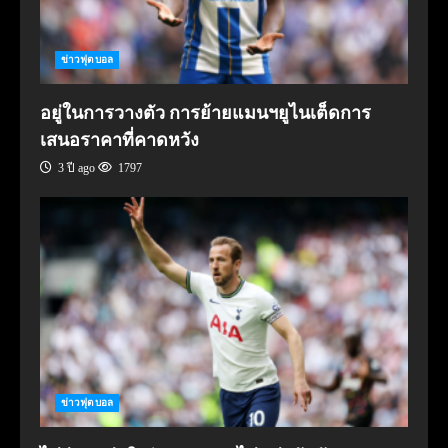
ข่าวฟุตบอล
อยู่ในการวางตัว การย้ายแมนฯยูไนเต็ดการ
เสนอราคาที่คาดหวัง
3 ปี ago
1797
ข่าวฟุตบอล