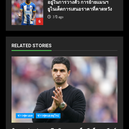
อยู่ในการวางตัว การย้ายแมนฯ
ยูไนเต็ดการเสนอราคาที่คาดหวัง
3 ปี ago
6
RELATED STORIES
ข่าวฟุตบอล
ข่าวฟุตบอลยุโรป