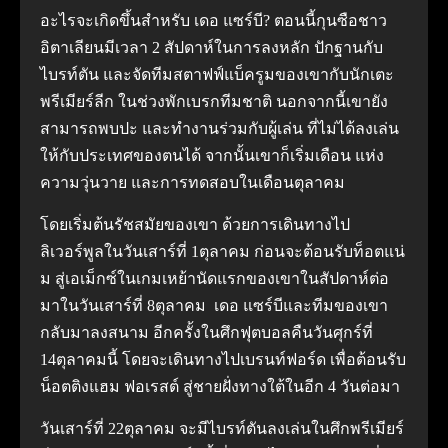
อะไรจะเกิดขึ้นสําหรับ เดอ แซร์บี?
ตอนนี้กุนซือชาว
อิตาเลียนมีเวลา 2 สัปดาห์ในการลงหลัก ปักฐานกับ
ไบรท์ตัน และจัดทีมสตาฟฟ์แบ็ครูมของเขากับนักเตะ
พรีเมียร์ลีก ในช่วงพักเบรกทีมชาติ นอกจากนี้เขายัง
สามารถพบปะ และทํางานร่วมกับผู้เล่น ที่ไม่ได้ลงเล่น
ให้กับประเทศของตนได้
จากนั้นเขาก็เริ่มเดือน แห่ง
ความวุ่นวาย และการทดสอบในเดือนตุลาคม
โดยเริ่มต้นรัชสมัยของเขา ด้วยการเดินทางไป
ลิเวอร์พูลในวันเสาร์ที่ 1ตุลาคม ก่อนจะต้อนรับท็อตแน่
ม สู่เอเม็กซ์ในเกมเหย้านัดแรกของเขาในสัปดาห์ต่อ
มาในวันเสาร์ที่ 8ตุลาคม
เดอ แซร์บีและทีมของเขา
กลับมาลงสนาม อีกครั้งในศึกฟุตบอลคืนวันศุกร์ที่
14ตุลาคมนี้ โดยจะเดินทางไปเบรนท์ฟอร์ด เพื่อต้อนรับ
น็อตติงแฮม ฟอเรสต์ สู่ชายฝั่งทางใต้ในอีก 4 วันต่อมา
วันเสาร์ที่ 22ตุลาคม จะมีไบรท์ตันลงเล่นในศึกพรีเมียร์