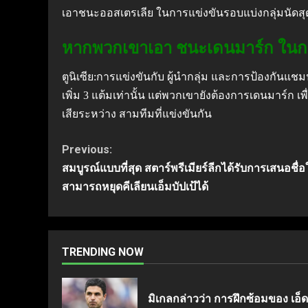
เอาชนะออสเตรเลีย ในการแข่งขันรอบแบ่งกลุ่มนัดสุด
หากพวกเขาเอา ชนะเดนมาร์ก ในการ
ตูนิเซีย:การแข่งขันกับ ผู้นำกลุ่ม และการป้องกันแชมป์
เพิ่ม 3 แต้มเท่านั้น แต่พวกเขายังต้องการเดนมาร์ก 
เสียระหว่าง สามทีมที่แข่งขันกัน
Continue
Previous:
สมบูรณ์แบบที่สุด สตาร์พรีเมียร์ลีกได้รับการเสนอชื่อใ
Reading
สามารถหยุดคีเลียนเอ็มบัปเป้ได้
TRENDING NOW
มิเกลกล่าวว่า การฝึกซ้อมของ เอ็ดด