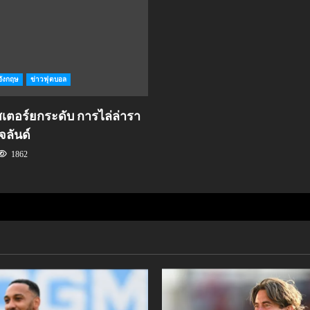
อังกฤษ
ข่าวฟุตบอล
ตอร์ยกระดับ การไล่ล่ารา
จลันด์
1862