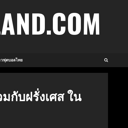
LAND.COM
าวฟุตบอลไทย
วมกับฝรั่งเศส ใน