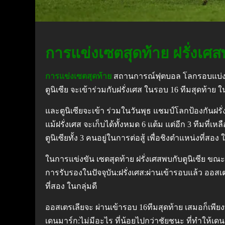
การแข่งเซตสุดท้าย ฝรั่งเศส
การแข่งเซตสุดท้าย
สถานการณ์ฟุตบอล โลกรอบแบ่งกลุ
ตูนิเซีย จะเข้าร่วมกับฝรั่งเศส ในรอบ 16 ทีมสุดท้าย 
และตูนิเซียจะเข้า ร่วมในวันพุธ แชมป์โลกป้องกันฝรั
แม้ฝรั่งเศส จะเก็บได้ทั้งหมด 6 แต้ม แต่อีก 3 ทีมที่
ตูนิเซียทั้ง 3 คนอยู่ในการต่อสู้ เพื่อชิงตำแหน่งที่สอ
ในการแข่งขัน เซตสุดท้าย ฝรั่งเศสพบกับตูนิเซีย ข
การรับรองในปัจจุบัน:ฝรั่งเศส:ผ่านเข้ารอบแล้ว อ
ที่สอง ในกลุ่มดี
ออสเตรเลียจะ ผ่านเข้ารอบ 16ทีมสุดท้าย เสมอก็เพียง
เดนมาร์ก:ไม่มีอะไร ที่น้อยไปกว่าชัยชนะ ที่ทำให้เด