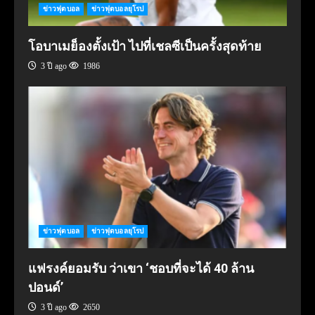
ข่าวฟุตบอล
ข่าวฟุตบอลยุโรป
โอบาเมย็องตั้งเป้า ไปที่เชลซีเป็นครั้งสุดท้าย
3 ปี ago
1986
ข่าวฟุตบอล
ข่าวฟุตบอลยุโรป
แฟรงค์ยอมรับ ว่าเขา ‘ชอบที่จะได้ 40 ล้าน
ปอนด์’
3 ปี ago
2650