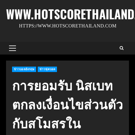
Skip
WWW.HOTSCORETHAILAND
to
content
HTTPS://WWW.HOTSCORETHAILAND.COM
Primary
Menu
ข่าวบอลอังกฤษ
ข่าวฟุตบอล
การยอมรับ นิสเบท
ตกลงเงื่อนไขส่วนตัว
กับสโมสรใน