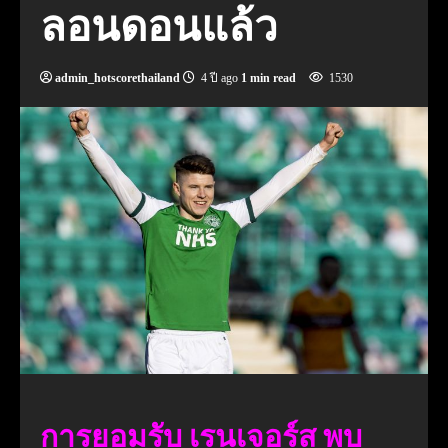
ลอนดอนแล้ว
admin_hotscorethailand
4 ปี ago
1 min read
1530
การยอมรับ เรนเจอร์ส พบ