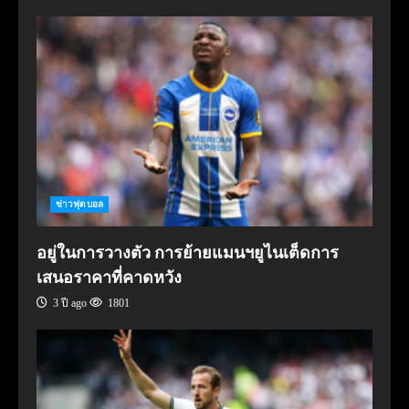
ข่าวฟุตบอล
อยู่ในการวางตัว การย้ายแมนฯยูไนเต็ดการ
เสนอราคาที่คาดหวัง
3 ปี ago
1801