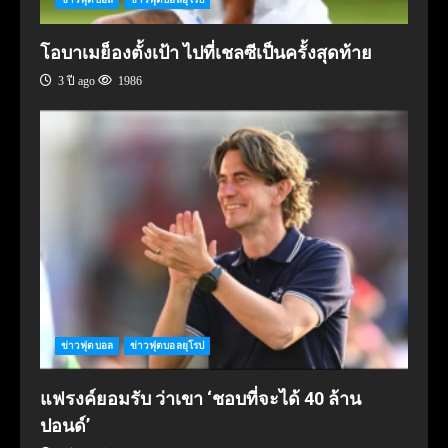
โอบาเมย็องตั้งเป้า ไปที่เชลซีเป็นครั้งสุดท้าย
3 ปี ago
1986
ข่าวฟุตบอล
ข่าวฟุตบอลยุโรป
แฟรงค์ยอมรับ ว่าเขา ‘ชอบที่จะได้ 40 ล้าน
ปอนด์’